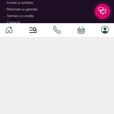
Livrare și achitare
Returnare și garanție
Termeni și condiții
Contacte
Magazine
Categorii
Categorii
Animale de companie
Componente
Vaucher TopMag
Echipamente de rețea
Audiotehnică
Echipamente server
Căști
Dormitor
Smartphone-uri
Living
Smart watch-uri
Bucătărie
Telefoane mobile
Hol
Ochelari inteligenți
Cameră copii
Software
Birou și cabinet
Periferice
Sisteme de depozitare, rafturi,