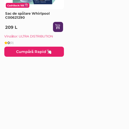
CashBack: 105
Sac de spălare Whirlpool
C00621290
209 L
Vînzător: ULTRA DISTRIBUTION
0
(0)
Cumpără Rapid