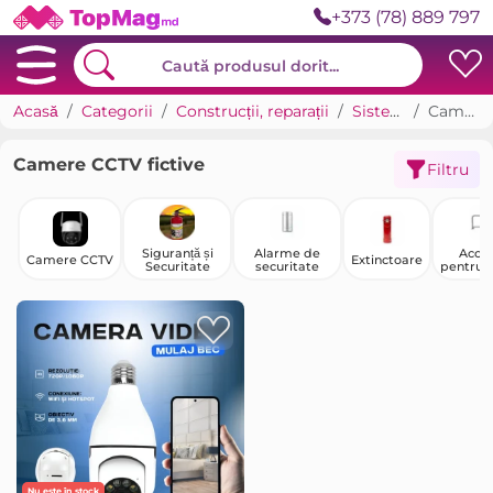
+373 (78) 889 797
Acasă
Categorii
Construcții, reparații
Sisteme de siguranță
Camere CCTV fictive
Camere CCTV fictive
Filtru
Siguranță și
Alarme de
Acces
Camere CCTV
Extinctoare
Securitate
securitate
pentru b
și turn
Nu este în stock