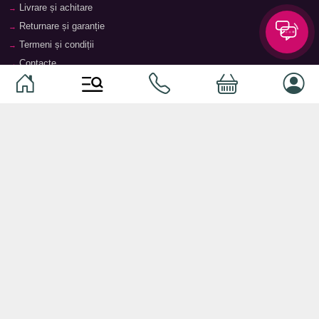
Livrare și achitare
Returnare și garanție
Termeni și condiții
Contacte
Magazine
Categorii
Categorii
Animale de companie
Componente
Vaucher TopMag
Echipamente de rețea
Audiotehnică
Echipamente server
Căști
Dormitor
Smartphone-uri
Living
Smart watch-uri
Bucătărie
Telefoane mobile
Hol
Ochelari inteligenți
Cameră copii
Software
Birou și cabinet
Periferice
Sisteme de depozitare, rafturi,