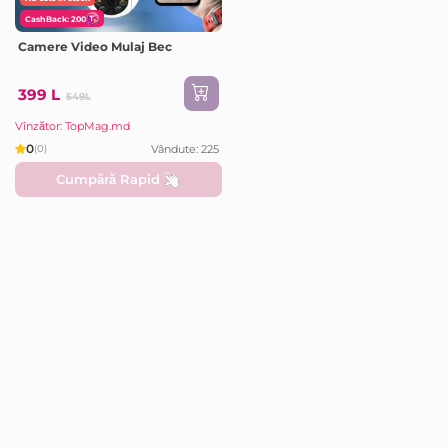
CashBack: 200
Camere Video Mulaj Bec
399 L
549L
Vînzător: TopMag.md
0
Vândute: 225
(0)
Cumpără Rapid