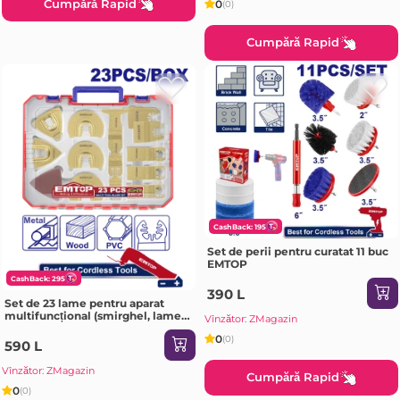
Cumpără Rapid
0
(0)
Cumpără Rapid
CashBack: 195
Set de perii pentru curatat 11 buc
EMTOP
CashBack: 295
390 L
Set de 23 lame pentru aparat
multifuncțional (smirghel, lame,
Vînzător: ZMagazin
panze, raclete), EMTOP
0
(0)
590 L
Vînzător: ZMagazin
Cumpără Rapid
0
(0)