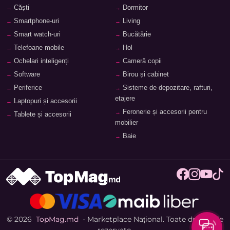
Căști
Dormitor
Smartphone-uri
Living
Smart watch-uri
Bucătărie
Telefoane mobile
Hol
Ochelari inteligenți
Cameră copii
Software
Birou și cabinet
Periferice
Sisteme de depozitare, rafturi,
etajere
Laptopuri și accesorii
Feronerie și accesorii pentru
Tablete și accesorii
mobilier
Baie
© 2026
TopMag.md
- Marketplace Național. Toate drepturile
rezervate.