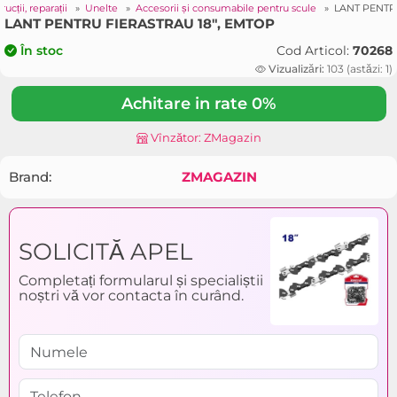
rucții, reparații
»
Unelte
»
Accesorii și consumabile pentru scule
»
LANT PENTR
LANT PENTRU FIERASTRAU 18", EMTOP
Cod Articol:
70268
În stoc
Vizualizări:
103 (astăzi: 1)
Achitare in rate 0%
Vînzător: ZMagazin
Brand:
ZMAGAZIN
SOLICITĂ APEL
Completați formularul și specialiștii
noștri vă vor contacta în curând.