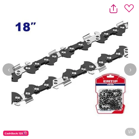
‹
›
1/5
CashBack: 125