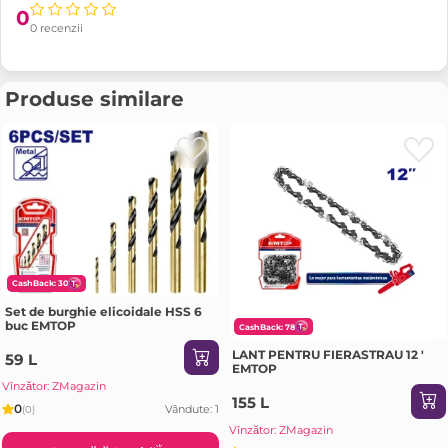
0
0 recenzii
Produse similare
CashBack: 30
Set de burghie elicoidale HSS 6
buc EMTOP
CashBack: 78
LANT PENTRU FIERASTRAU 12 '
59 L
EMTOP
Vînzător: ZMagazin
155 L
0
Vândute: 1
(0)
Vînzător: ZMagazin