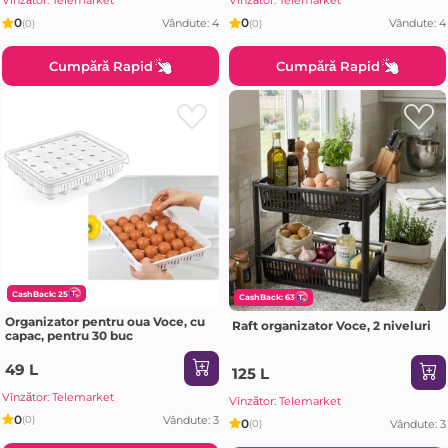
Vînzător: Telemarket
Vînzător: Telemarket
0
0
Vândute: 4
Vândute: 4
(0)
(0)
Cumpără Rapid
Cumpără Rapid
CashBack: 25
CashBack: 63
Organizator pentru oua Voce, cu
Raft organizator Voce, 2 niveluri
capac, pentru 30 buc
49 L
125 L
Vînzător: Telemarket
Vînzător: Telemarket
0
Vândute: 3
(0)
0
Vândute: 3
(0)