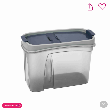
1/1
CashBack: 20