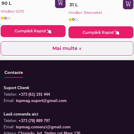
90 L
31 L
Vînzător: SOTE
Vînzător: Telemarket
0
(0)
0
(0)
Cumpără Rapid
Cumpără Rapid
Mai multe ↓
Contacte
Suport Clienti
Telefon:
+373 (61) 191 444
Email:
topmag.suport@gmail.com
Lasă comanda aici
Telefon:
+373 (78) 889 797
Email:
topmag.comenzi@gmail.com
Adresa:
Chișinău, bd. Ștefan cel Mare 130