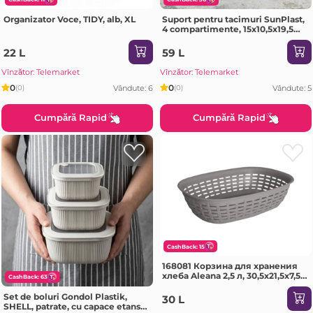
Organizator Voce, TIDY, alb, XL
Suport pentru tacimuri SunPlast,
4 compartimente, 15х10,5х19,5
cm
22 L
59 L
Vînzător: Telemarket
Vînzător: Telemarket
0
0
Vândute: 6
Vândute: 5
(0)
(0)
Cumpără Rapid
Cumpără Rapid
CashBack: 15
168081 Корзина для хранения
хлеба Aleana 2,5 л, 30,5x21,5x7,5
CashBack: 63
см
Set de boluri Gondol Plastik,
30 L
SHELL, patrate, cu capace etanse,