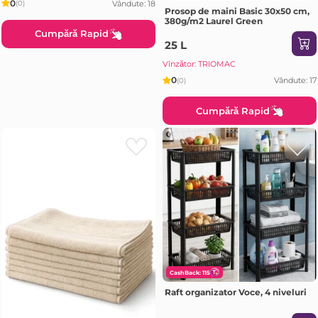
0
Vândute: 18
(0)
Prosop de maini Basic 30x50 cm,
380g/m2 Laurel Green
Cumpără Rapid
25 L
Vînzător: TRIOMAC
0
Vândute: 17
(0)
Cumpără Rapid
CashBack: 115
Raft organizator Voce, 4 niveluri