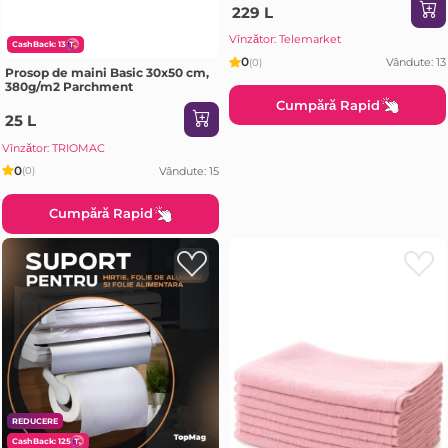
229 L
Vînzător: Telemarket
CashBack: 13
0
Vândute: 13
(0)
Prosop de maini Basic 30x50 cm,
380g/m2 Parchment
Cumpără Rapid
25 L
Vînzător: TRIOMAC
0
Vândute: 15
(0)
Cumpără Rapid
REDUCERE
CashBack: 125