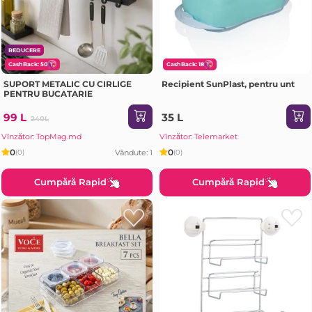
REDUCERE
CashBack: 50
CashBack: 18
SUPORT METALIC CU CIRLIGE
Recipient SunPlast, pentru unt
PENTRU BUCATARIE
99 L
35 L
240L
Vînzător: TopMag.md
Vînzător: Telemarket
0
0
Vândute: 1
(0)
(0)
Cumpără Rapid
Cumpără Rapid