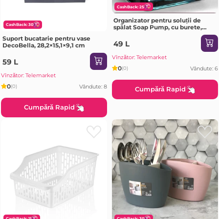
CashBack: 25
Organizator pentru soluții de
CashBack: 30
spălat Soap Pump, cu burete,
10x14,5x8 cm
Suport bucatarie pentru vase
49 L
DecoBella, 28,2×15,1×9,1 cm
Vînzător: Telemarket
59 L
0
Vândute: 6
(0)
Vînzător: Telemarket
0
Vândute: 8
(0)
Cumpără Rapid
Cumpără Rapid
CashBack: 11
CashBack: 30