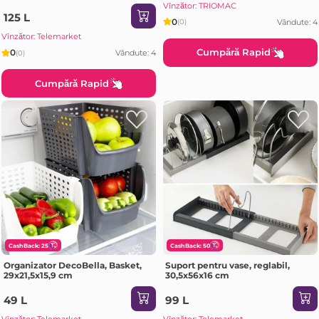
3 buc
Vînzător: TRIOMAC
125 L
0
Vândute: 4
(0)
Vînzător: Telemarket
Cumpără Rapid
0
Vândute: 4
(0)
Cumpără Rapid
CashBack: 25
CashBack: 50
Organizator DecoBella, Basket,
Suport pentru vase, reglabil,
29х21,5х15,9 cm
30,5x56x16 cm
49 L
99 L