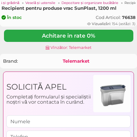
ă și grădină
»
Veselă și ustensile
»
Depozitare și organizare bucătărie
»
Recipie
Recipient pentru produse vrac SunPlast, 1200 ml
Cod Articol:
76638
În stoc
Vizualizări:
154 (astăzi: 3)
Achitare in rate 0%
Vînzător: Telemarket
Brand:
Telemarket
SOLICITĂ APEL
Completați formularul și specialiștii
noștri vă vor contacta în curând.