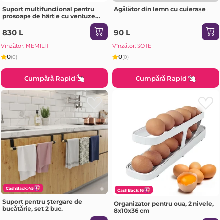
Suport multifuncțional pentru
Agățător din lemn cu cuierașe
prosoape de hârtie cu ventuze
chrome 330x238x87 mm chrome
E
830 L
90 L
Vînzător: MEMILIT
Vînzător: SOTE
0
0
(0)
(0)
Cumpără Rapid
Cumpără Rapid
CashBack: 45
CashBack: 16
Suport pentru ștergare de
Organizator pentru oua, 2 nivele,
bucătărie, set 2 buc.
8x10x36 cm