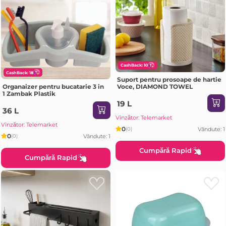
CashBack: 10
CashBack: 18
Suport pentru prosoape de hartie
Voce, DIAMOND TOWEL
Organaizer pentru bucatarie 3 in
1 Zambak Plastik
19 L
36 L
Vînzător: Telemarket
Vînzător: Telemarket
0
Vândute: 1
(0)
0
Vândute: 1
(0)
Cumpără Rapid
Cumpără Rapid