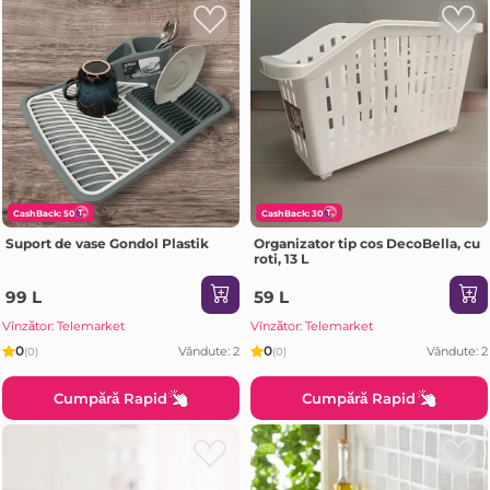
CashBack: 50
CashBack: 30
Suport de vase Gondol Plastik
Organizator tip cos DecoBella, cu
roti, 13 L
99 L
59 L
Vînzător: Telemarket
Vînzător: Telemarket
0
0
Vândute: 2
Vândute: 2
(0)
(0)
Cumpără Rapid
Cumpără Rapid