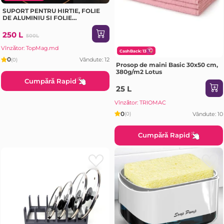
SUPORT PENTRU HIRTIE, FOLIE
DE ALUMINIU SI FOLIE
ALIMENTARA
250 L
500L
Vînzător: TopMag.md
CashBack: 13
0
Vândute: 12
(0)
Prosop de maini Basic 30x50 cm,
380g/m2 Lotus
Cumpără Rapid
25 L
Vînzător: TRIOMAC
0
Vândute: 10
(0)
Cumpără Rapid