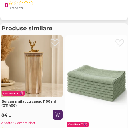
0
0 recenzii
Produse similare
CashBack: 42
Borcan sigilat cu capac 1100 ml
(GT1406)
84 L
Vînzător: Comert Plast
CashBack: 13