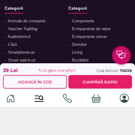
Categorii
Categorii
Animale de companie
Componente
Vaucher TopMag
Echipamente de rețea
Audiotehnică
Echipamente server
Căști
Dormitor
Smartphone-uri
Living
Smart watch-uri
Bucătărie
Telefoane mobile
Hol
39 Lei
Cod Articol:
76638
Ai găsit mai ieftin?
Ochelari inteligenți
Cameră copii
ADAUGĂ ÎN COȘ
CUMPĂRĂ RAPID
Software
Birou și cabinet
Periferice
Sisteme de depozitare, rafturi,
etajere
Laptopuri și accesorii
Feronerie și accesorii pentru
Tablete și accesorii
mobilier
Baie