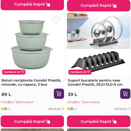
Cumpără Rapid
Cumpără Rapid
CashBack: 45
CashBack: 20
Boluri-recipiente Gondol Plastik,
Suport bucatarie pentru vase
rotunde, cu capace, 3 buc
Gondol Plastik, 29,5×13,5×5 cm
89 L
39 L
Vînzător: Telemarket
Vînzător: Telemarket
0
0
Vândute: 2
Vândute: 2
(0)
(0)
Cumpără Rapid
Cumpără Rapid