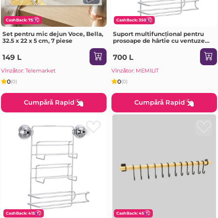
CashBack: 75
CashBack: 350
Set pentru mic dejun Voce, Bella,
Suport multifuncțional pentru
32.5 x 22 x 5 cm, 7 piese
prosoape de hârtie cu ventuze
albe 330x238x87 mm chrome E4
149 L
700 L
Vînzător: Telemarket
Vînzător: MEMILIT
0
0
(0)
(0)
Cumpără Rapid
Cumpără Rapid
CashBack: 415
CashBack: 45