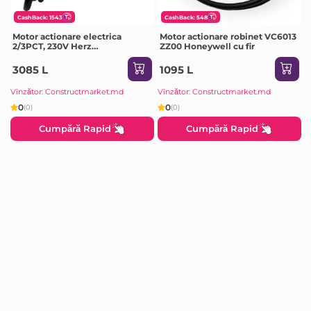
CashBack: 1543
CashBack: 548
Motor actionare electrica
Motor actionare robinet VC6013
2/3PCT, 230V Herz
ZZ00 Honeywell cu fir
1771225/1771263
3085 L
1095 L
Vînzător: Constructmarket.md
Vînzător: Constructmarket.md
0
0
(0)
(0)
Cumpără Rapid
Cumpără Rapid