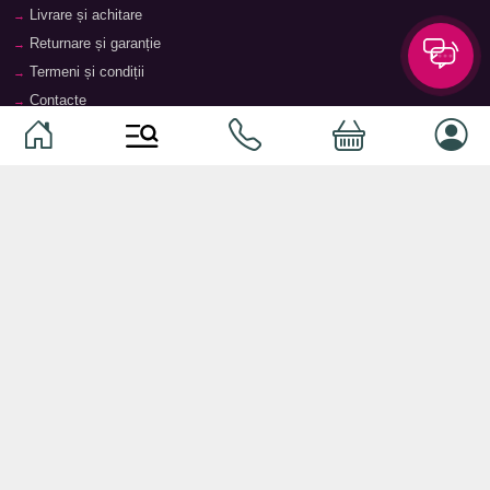
Livrare și achitare
Returnare și garanție
Termeni și condiții
Contacte
Magazine
Categorii
Categorii
Animale de companie
Componente
Vaucher TopMag
Echipamente de rețea
Audiotehnică
Echipamente server
Căști
Dormitor
Smartphone-uri
Living
Smart watch-uri
Bucătărie
Telefoane mobile
Hol
Ochelari inteligenți
Cameră copii
Software
Birou și cabinet