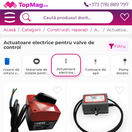
+373 (78) 889 797
Acasă
Categorii
Construcții, reparații
Apă și canalizare
Actuatoare electrice pentru valve de control
Actuatoare electrice pentru valve de
Filtru
control
Actuatoare
zervoare de
Materiale de
Contoare de
Pompe
electrice
imentare cu
izolație pentru
apă
dozatoar
pentru valve
apă
țevi
de control