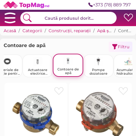
+373 (78) 889 797
Acasă
Categorii
Construcții, reparații
Apă și canalizare
Contoare de apă
Contoare de apă
Filtru
Contoare de
teriale de
Actuatoare
Pompe
Acumulato
apă
lație pentru
electrice
dozatoare
hidraulice,
țevi
pentru valve
de expansi
de control