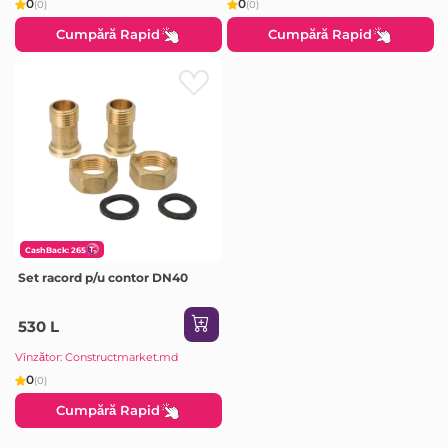
0
0
(0)
(0)
Cumpără Rapid
Cumpără Rapid
CashBack: 265
Set racord p/u contor DN40
530 L
Vînzător: Constructmarket.md
0
(0)
Cumpără Rapid