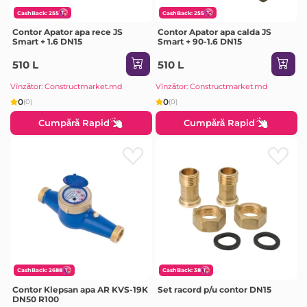
CashBack: 255
CashBack: 255
Contor Apator apa rece JS
Contor Apator apa calda JS
Smart + 1.6 DN15
Smart + 90-1.6 DN15
510 L
510 L
Vînzător: Constructmarket.md
Vînzător: Constructmarket.md
0
0
(0)
(0)
Cumpără Rapid
Cumpără Rapid
CashBack: 2688
CashBack: 38
Contor Klepsan apa AR KVS-19K
Set racord p/u contor DN15
DN50 R100