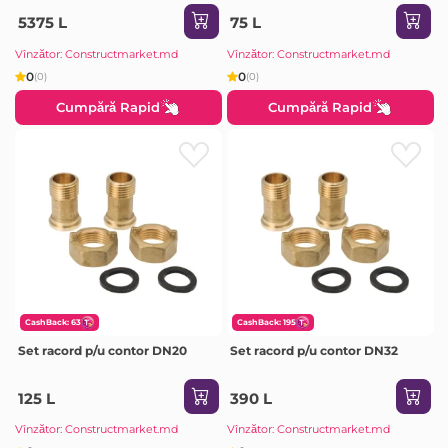
5375 L
75 L
Vînzător: Constructmarket.md
Vînzător: Constructmarket.md
0
0
(0)
(0)
Cumpără Rapid
Cumpără Rapid
CashBack: 63
CashBack: 195
Set racord p/u contor DN20
Set racord p/u contor DN32
125 L
390 L
Vînzător: Constructmarket.md
Vînzător: Constructmarket.md