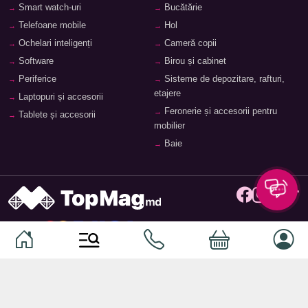
Smart watch-uri
Bucătărie
Telefoane mobile
Hol
Ochelari inteligenți
Cameră copii
Software
Birou și cabinet
Periferice
Sisteme de depozitare, rafturi,
etajere
Laptopuri și accesorii
Feronerie și accesorii pentru
Tablete și accesorii
mobilier
Baie
© 2026
TopMag.md
- Marketplace Național. Toate drepturile
rezervate.