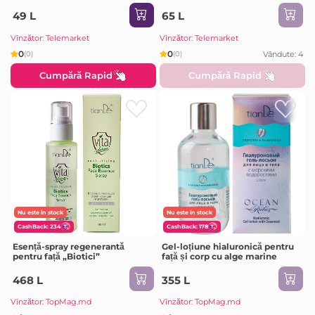
SPF 60PA+++ 20 gr, NF-1001
ml
49 L
65 L
Vînzător: Telemarket
Vînzător: Telemarket
0
0
Vândute: 4
(0)
(0)
Cumpără Rapid
Cumpără Rapid
Nu este în stock
Nu este în stock
CashBack: 234
CashBack: 178
Esență-spray regenerantă
Gel-loțiune hialuronică pentru
pentru față „Biotici”
față și corp cu alge marine
468 L
355 L
Vînzător: TopMag.md
Vînzător: TopMag.md