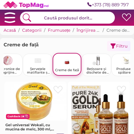
+373 (78) 889 797
Acasă
Categorii
Frumusețe
Îngrijirea feței
Creme de față
Creme de față
Filtru
ectronice de
Șervețele
Bețișoare și
Produse 
Creme de față
îngrijire
matifiante și
dischete de
spălare ș
personală
demachiante
bumbac
curățare
CashBack: 28
Gel universal Wokali, cu
mucina de melc, 300 ml,
WKL517