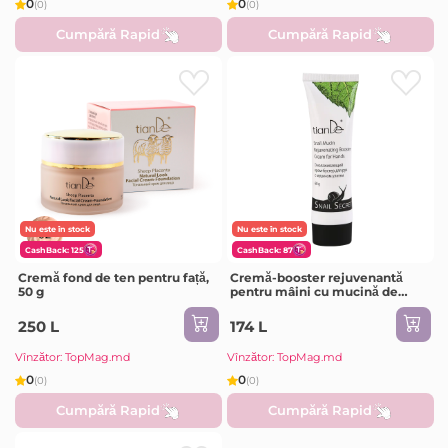
0
0
(0)
(0)
Cumpără Rapid
Cumpără Rapid
Nu este în stock
Nu este în stock
CashBack: 125
CashBack: 87
Cremă fond de ten pentru față,
Cremă-booster rejuvenantă
50 g
pentru mâini cu mucină de
melc, 60 g
250 L
174 L
Vînzător: TopMag.md
Vînzător: TopMag.md
0
0
(0)
(0)
Cumpără Rapid
Cumpără Rapid