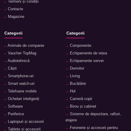
Termeni și condiții
Contacte
Magazine
Categorii
Categorii
Animale de companie
Componente
Vaucher TopMag
Echipamente de rețea
Audiotehnică
Echipamente server
Căști
Dormitor
Smartphone-uri
Living
Smart watch-uri
Bucătărie
Telefoane mobile
Hol
Ochelari inteligenți
Cameră copii
Software
Birou și cabinet
Periferice
Sisteme de depozitare, rafturi,
etajere
Laptopuri și accesorii
Feronerie și accesorii pentru
Tablete și accesorii