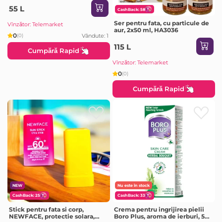
55 L
CashBack: 58
Ser pentru fata, cu particule de
Vînzător: Telemarket
aur, 2x50 ml, HA3036
0
Vândute: 1
(0)
115 L
Cumpără Rapid
Vînzător: Telemarket
0
(0)
Cumpără Rapid
NEW
Nu este în stock
CashBack: 25
CashBack: 33
Stick pentru fata si corp,
Crema pentru ingrijirea pielii
NEWFACE, protectie solara,
Boro Plus, aroma de ierburi, 50