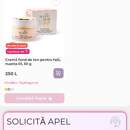
Nu este în stock
CashBack: 125
Cremă fond de ten pentru față,
nuanța 01, 50 g
250 L
Vînzător: TopMag.md
0
(0)
Cumpără Rapid
SOLICITĂ APEL