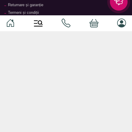
Returnare și garanție
Termeni și condiții
Contacte
Magazine
Categorii
Categorii
Animale de companie
Componente
Vaucher TopMag
Echipamente de rețea
Audiotehnică
Echipamente server
Căști
Dormitor
Smartphone-uri
Living
Smart watch-uri
Bucătărie
Telefoane mobile
Hol
Ochelari inteligenți
Cameră copii
Software
Birou și cabinet
Periferice
Sisteme de depozitare, rafturi,