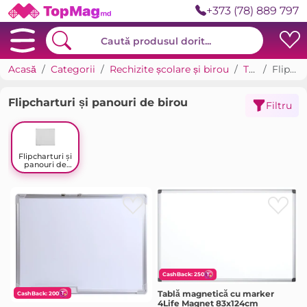
+373 (78) 889 797
Acasă
Categorii
Rechizite școlare și birou
Table de prezentare
Flipcharturi și panouri de birou
Flipcharturi și panouri de birou
Filtru
Flipcharturi și
panouri de
birou
CashBack: 250
Tablă magnetică cu marker
CashBack: 200
4Life Magnet 83x124cm