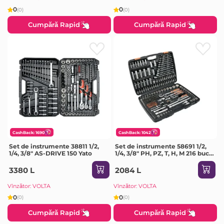
0
0
(0)
(0)
Cumpără Rapid
Cumpără Rapid
CashBack: 1690
CashBack: 1042
Set de instrumente 38811 1/2,
Set de instrumente 58691 1/2,
1/4, 3/8" AS-DRIVE 150 Yato
1/4, 3/8" PH, PZ, T, H, M 216 buc
Sthor
3380 L
2084 L
Vînzător: VOLTA
Vînzător: VOLTA
0
0
(0)
(0)
Cumpără Rapid
Cumpără Rapid