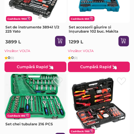
CashBack: 1950
CashBack: 650
Set de instrumente 38941 1/2
Set accesorii găurire și
225 Yato
înșurubare 102 buc. Makita
3899 L
1299 L
Vînzător: VOLTA
Vînzător: VOLTA
0
0
(0)
(0)
Cumpără Rapid
Cumpără Rapid
CashBack: 810
Set chei tubulare 216 PCS
CashBack: 1100