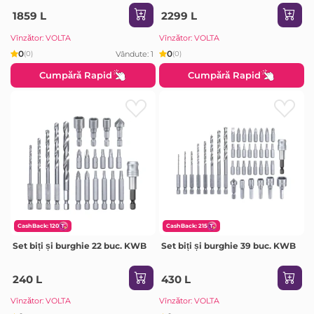
1859 L
2299 L
Vînzător: VOLTA
Vînzător: VOLTA
0
0
Vândute: 1
(0)
(0)
Cumpără Rapid
Cumpără Rapid
CashBack: 120
CashBack: 215
Set biți și burghie 22 buc. KWB
Set biți și burghie 39 buc. KWB
240 L
430 L
Vînzător: VOLTA
Vînzător: VOLTA