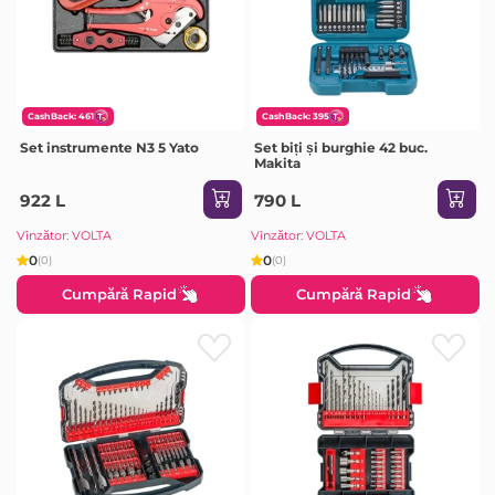
CashBack: 461
CashBack: 395
Set instrumente N3 5 Yato
Set biți și burghie 42 buc.
Makita
922 L
790 L
Vînzător: VOLTA
Vînzător: VOLTA
0
0
(0)
(0)
Cumpără Rapid
Cumpără Rapid