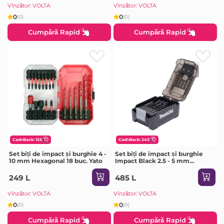
Vînzător: VOLTA
Vînzător: VOLTA
0
0
(0)
(0)
Cumpără Rapid
Cumpără Rapid
CashBack: 125
CashBack: 243
Set biți de impact și burghie 4 -
Set biți de impact și burghie
10 mm Hexagonal 18 buc. Yato
Impact Black 2.5 - 5 mm
Hexagonal 31 buc. Makita
249 L
485 L
Vînzător: VOLTA
Vînzător: VOLTA
0
0
(0)
(0)
Cumpără Rapid
Cumpără Rapid