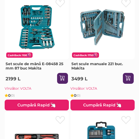
CashBack: 1100
CashBack: 1750
Set scule de mână E-08458 25
Set scule manuale 221 buc.
mm 87 buc Makita
Makita
2199 L
3499 L
Vînzător: VOLTA
Vînzător: VOLTA
0
0
(0)
(0)
Cumpără Rapid
Cumpără Rapid