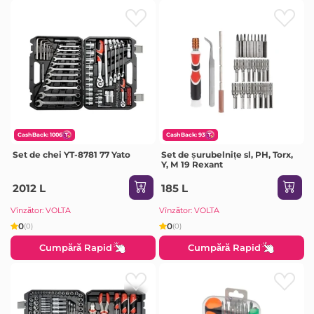
CashBack: 1006
CashBack: 93
Set de chei YT-8781 77 Yato
Set de șurubelnițe sl, PH, Torx,
Y, М 19 Rexant
2012 L
185 L
Vînzător: VOLTA
Vînzător: VOLTA
0
0
(0)
(0)
Cumpără Rapid
Cumpără Rapid