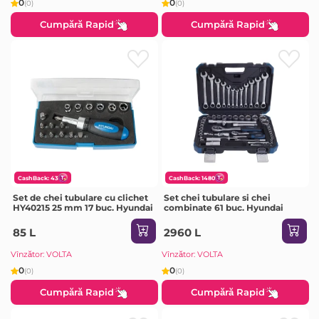
0
0
(0)
(0)
Cumpără Rapid
Cumpără Rapid
CashBack: 43
CashBack: 1480
Set de chei tubulare cu clichet
Set chei tubulare si chei
HY40215 25 mm 17 buc. Hyundai
combinate 61 buc. Hyundai
85 L
2960 L
Vînzător: VOLTA
Vînzător: VOLTA
0
0
(0)
(0)
Cumpără Rapid
Cumpără Rapid