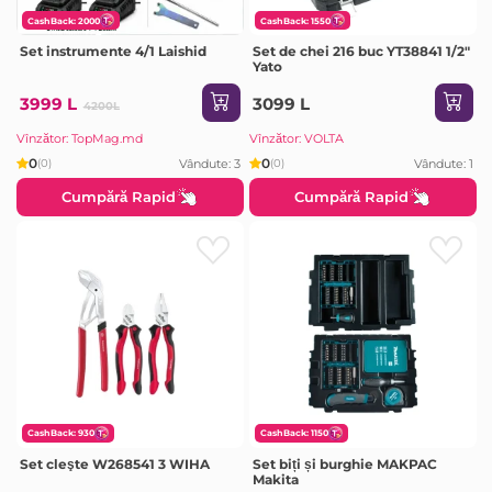
CashBack: 2000
CashBack: 1550
Set instrumente 4/1 Laishid
Set de chei 216 buc YT38841 1/2"
Yato
3999 L
3099 L
4200L
Vînzător: TopMag.md
Vînzător: VOLTA
0
0
Vândute: 3
Vândute: 1
(0)
(0)
Cumpără Rapid
Cumpără Rapid
CashBack: 930
CashBack: 1150
Set cleşte W268541 3 WIHA
Set biți și burghie MAKPAC
Makita