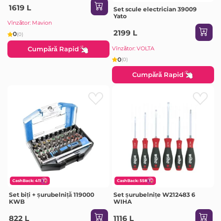
1619 L
Set scule electrician 39009
Yato
Vînzător: Mavion
2199 L
0
(0)
Vînzător: VOLTA
Cumpără Rapid
0
(0)
Cumpără Rapid
CashBack: 411
CashBack: 558
Set biți + șurubelniță 119000
Set șurubelnițe W212483 6
KWB
WIHA
822 L
1116 L