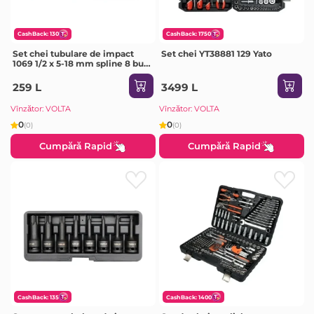
CashBack: 130
CashBack: 1750
Set chei tubulare de impact
Set chei YT38881 129 Yato
1069 1/2 x 5-18 mm spline 8 buc.
Yato
259 L
3499 L
Vînzător: VOLTA
Vînzător: VOLTA
0
0
(0)
(0)
Cumpără Rapid
Cumpără Rapid
CashBack: 135
CashBack: 1400