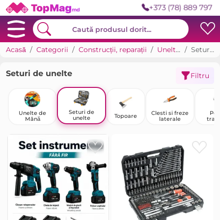
+373 (78) 889 797
Acasă
Categorii
Construcții, reparații
Unelte manuale
Seturi de unelte
Seturi de unelte
Filtru
Seturi de
Unelte de
Clesti si freze
Peri
Topoare
unelte
Mână
laterale
traf
pentru