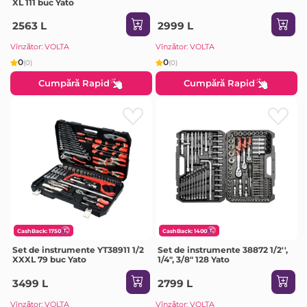
XL 111 buc Yato
2563 L
2999 L
Vînzător: VOLTA
Vînzător: VOLTA
0
0
(0)
(0)
Cumpără Rapid
Cumpără Rapid
CashBack: 1750
CashBack: 1400
Set de instrumente YT38911 1/2
Set de instrumente 38872 1/2'',
XXXL 79 buc Yato
1/4", 3/8" 128 Yato
3499 L
2799 L
Vînzător: VOLTA
Vînzător: VOLTA