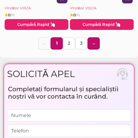
Vînzător: VOLTA
Vînzător: VOLTA
0
0
(0)
(0)
Cumpără Rapid
Cumpără Rapid
←
1
2
3
→
SOLICITĂ APEL
Completați formularul și specialiștii
noștri vă vor contacta în curând.