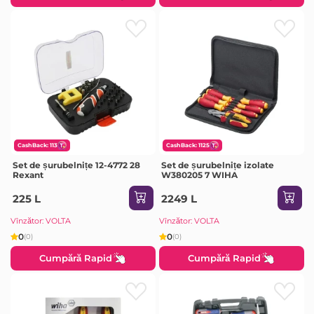
CashBack: 113
CashBack: 1125
Set de șurubelnițe 12-4772 28
Set de șurubelnițe izolate
Rexant
W380205 7 WIHA
225 L
2249 L
Vînzător: VOLTA
Vînzător: VOLTA
0
0
(0)
(0)
Cumpără Rapid
Cumpără Rapid