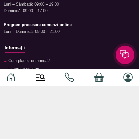
Luni – Sâmbătă: 09:00 – 19:00
Duminică: 09:00 – 17:00
Program procesare comenzi online
Luni – Duminică: 09:00 – 21:00
Informații
Cum plasez comanda?
Livrare și achitare
Returnare și garanție
Termeni și condiții
Contacte
Magazine
Categorii
Categorii
Animale de companie
Componente