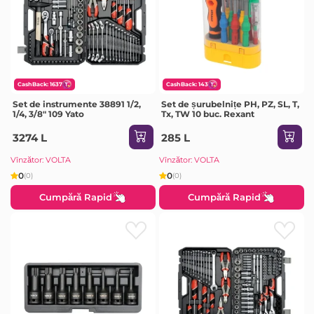
CashBack: 1637
CashBack: 143
Set de instrumente 38891 1/2,
Set de șurubelnițe PH, PZ, SL, T,
1/4, 3/8" 109 Yato
Tx, TW 10 buc. Rexant
3274 L
285 L
Vînzător: VOLTA
Vînzător: VOLTA
0
0
(0)
(0)
Cumpără Rapid
Cumpără Rapid