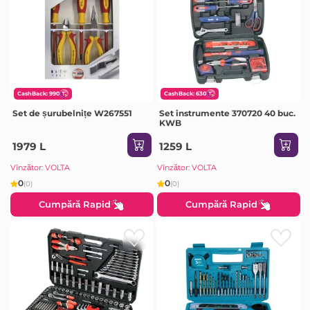
CashBack: 990
CashBack: 630
Set de șurubelnițe W267551
Set instrumente 370720 40 buc.
KWB
1979 L
1259 L
Vînzător: VOLTA
Vînzător: VOLTA
0
0
(0)
(0)
Cumpără Rapid
Cumpără Rapid