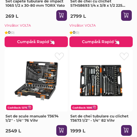
Set capete tubulare de impact
Set de chei cu clichet
1065 1/2 x 30-80 mm TORX Yato
STH58693 1/4 x 3/8 x 1/2 225
Sthor
269 L
2799 L
Vînzător: VOLTA
Vînzător: VOLTA
0
0
(0)
(0)
Cumpără Rapid
Cumpără Rapid
CashBack: 1275
CashBack: 1000
Set de scule manuale 73674
Set de chei tubulare cu clichet
1/2'' - 1/4'' 76 Vihr
73673 1/2'' - 1/4'' 82 Vihr
2549 L
1999 L