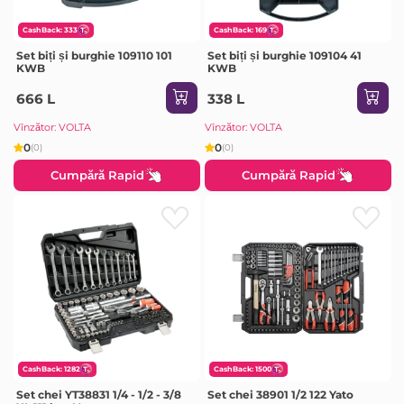
CashBack: 333
CashBack: 169
Set biți și burghie 109110 101
Set biți și burghie 109104 41
KWB
KWB
666 L
338 L
Vînzător: VOLTA
Vînzător: VOLTA
0
0
(0)
(0)
Cumpără Rapid
Cumpără Rapid
CashBack: 1282
CashBack: 1500
Set chei YT38831 1/4 - 1/2 - 3/8
Set chei 38901 1/2 122 Yato