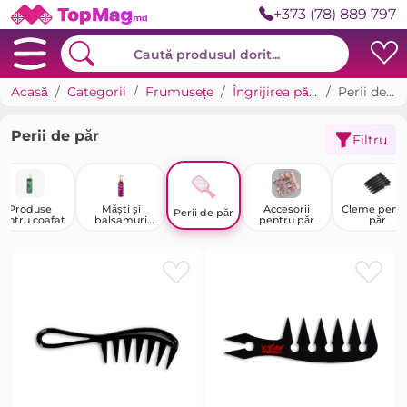
+373 (78) 889 797
Acasă
Categorii
Frumusețe
Îngrijirea părului
Perii de păr
Perii de păr
Filtru
Produse
Măști și
Accesorii
Cleme pentr
Perii de păr
entru coafat
balsamuri
pentru păr
păr
pentru păr