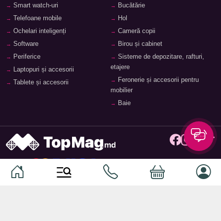
Smart watch-uri
Bucătărie
Telefoane mobile
Hol
Ochelari inteligenți
Cameră copii
Software
Birou și cabinet
Periferice
Sisteme de depozitare, rafturi,
etajere
Laptopuri și accesorii
Feronerie și accesorii pentru
Tablete și accesorii
mobilier
Baie
© 2026
TopMag.md
- Marketplace Național. Toate drepturile
rezervate.