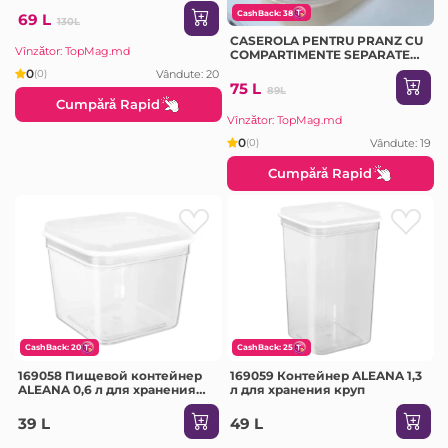
CashBack: 38
69 L
130L
CASEROLA PENTRU PRANZ CU
Vînzător: TopMag.md
COMPARTIMENTE SEPARATE
(PW-8 (N))
0
Vândute: 20
(0)
75 L
89L
Cumpără Rapid
Vînzător: TopMag.md
0
Vândute: 19
(0)
Cumpără Rapid
CashBack: 20
CashBack: 25
169058 Пищевой контейнер
169059 Контейнер ALEANA 1,3
ALEANA 0,6 л для хранения
л для хранения круп
круп
39 L
49 L