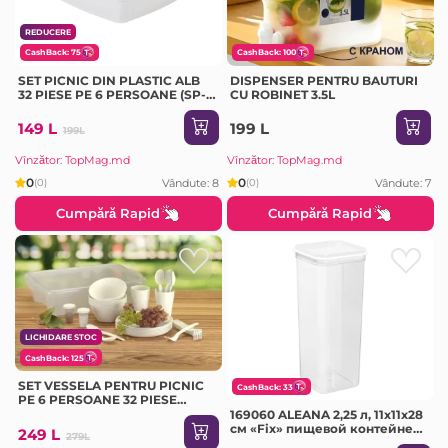
REDUCERE
CashBack: 75
CashBack: 100
SET PICNIC DIN PLASTIC ALB
DISPENSER PENTRU BAUTURI
32 PIESE PE 6 PERSOANE (SP-
CU ROBINET 3.5L
180)
149 L
199 L
199L
Vînzător: TopMag.md
Vînzător: TopMag.md
0
0
Vândute: 8
Vândute: 7
(0)
(0)
Cumpără Rapid
Cumpără Rapid
LICHIDARE STOC
CashBack: 125
SET VESSELA PENTRU PICNIC
CashBack: 33
PE 6 PERSOANE 32 PIESE
BEROSSI (116701)
169060 ALEANA 2,25 л, 11x11x28
см «Fix» пищевой контейнер
249 L
279L
для хранения круп