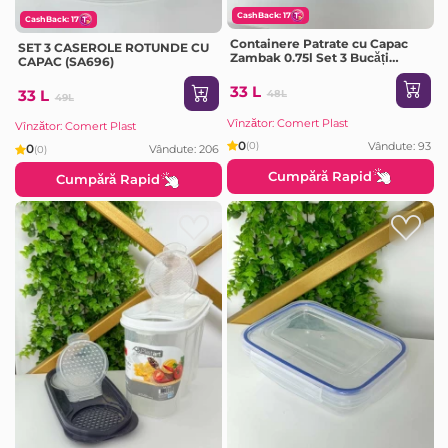
CashBack: 17
CashBack: 17
Containere Patrate сu Capac
SET 3 CASEROLE ROTUNDE CU
Zambak 0.75l Set 3 Bucăți
CAPAC (SA696)
(Z668)
33 L
33 L
48L
49L
Vînzător: Comert Plast
Vînzător: Comert Plast
0
Vândute: 93
(0)
0
Vândute: 206
(0)
Cumpără Rapid
Cumpără Rapid