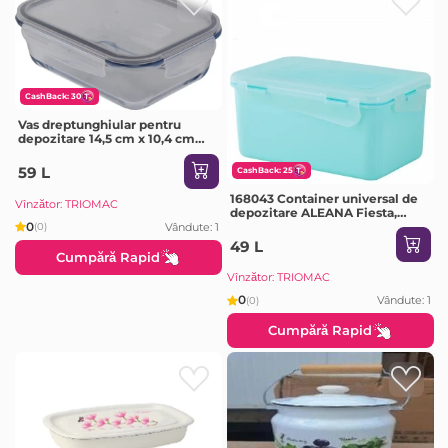
CashBack: 30
Vas dreptunghiular pentru
depozitare 14,5 cm x 10,4 cm
(380 cc) cu capac din plastic,
Borart
59 L
CashBack: 25
168043 Container universal de
Vînzător: TRIOMAC
depozitare ALEANA Fiesta,
0
dreptunghiular, 2.5 l, 23x17x11
Vândute: 1
(0)
cm
49 L
Cumpără Rapid
Vînzător: TRIOMAC
0
Vândute: 1
(0)
Cumpără Rapid