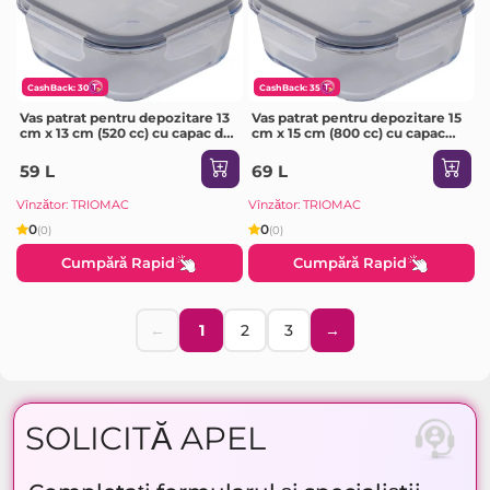
CashBack: 30
CashBack: 35
Vas patrat pentru depozitare 13
Vas patrat pentru depozitare 15
cm x 13 cm (520 cc) cu capac din
cm x 15 cm (800 cc) cu capac
plastic cu orificiu de ventilare,
din plastic cu orificiu de
Borart
ventilare, Borart
59 L
69 L
Vînzător: TRIOMAC
Vînzător: TRIOMAC
0
0
(0)
(0)
Cumpără Rapid
Cumpără Rapid
←
1
2
3
→
SOLICITĂ APEL