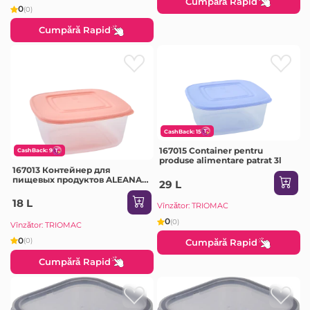
Cumpără Rapid
0
(0)
Cumpără Rapid
CashBack: 15
167015 Container pentru
CashBack: 9
produse alimentare patrat 3l
167013 Контейнер для
пищевых продуктов ALEANA,
29 L
квадратный, 0,93 л
18 L
Vînzător: TRIOMAC
0
(0)
Vînzător: TRIOMAC
0
(0)
Cumpără Rapid
Cumpără Rapid