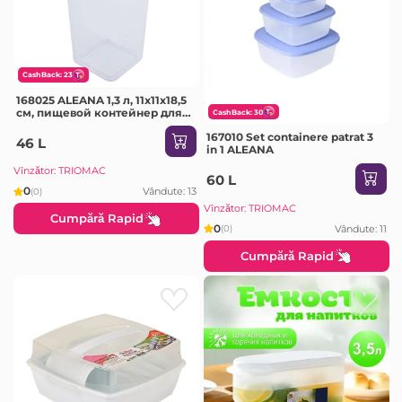
CashBack: 23
168025 ALEANA 1,3 л, 11x11x18,5
см, пищевой контейнер для
CashBack: 30
хранения круп
167010 Set containere patrat 3
46 L
in 1 ALEANA
Vînzător: TRIOMAC
60 L
0
Vândute: 13
(0)
Vînzător: TRIOMAC
Cumpără Rapid
0
Vândute: 11
(0)
Cumpără Rapid