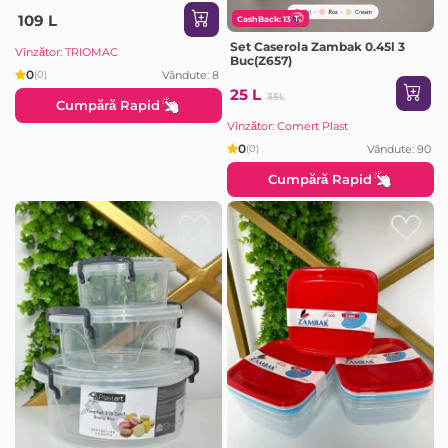
(1520 cc) cu capac din plastic,
Borart
109 L
CashBack: 13
Set Caserola Zambak 0.45l 3
Vînzător: TRIOMAC
Buc(Z657)
0
Vândute: 8
(0)
25 L
35L
Cumpără Rapid
Vînzător: Comert Plast
0
Vândute: 90
(0)
Cumpără Rapid