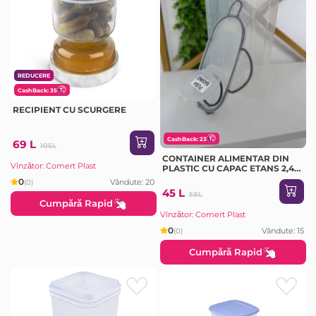
REDUCERE
CashBack: 35
RECIPIENT CU SCURGERE
CashBack: 23
69 L
105L
CONTAINER ALIMENTAR DIN
Vînzător: Comert Plast
PLASTIC CU CAPAC ETANS 2,4 L
(SA590)
0
Vândute: 20
(0)
45 L
58L
Cumpără Rapid
Vînzător: Comert Plast
0
Vândute: 15
(0)
Cumpără Rapid