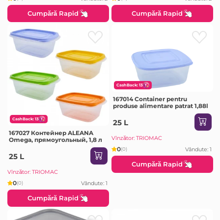
Cumpără Rapid
Cumpără Rapid
CashBack: 13
167014 Container pentru
produse alimentare patrat 1,88l
CashBack: 13
25 L
167027 Контейнер ALEANA
Vînzător: TRIOMAC
Omega, прямоугольный, 1,8 л
0
Vândute: 1
(0)
25 L
Cumpără Rapid
Vînzător: TRIOMAC
0
Vândute: 1
(0)
Cumpără Rapid