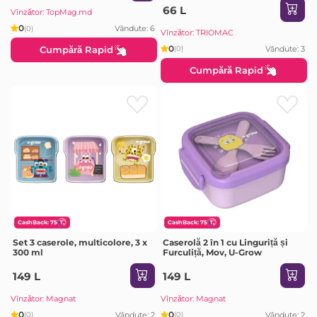
66 L
Vînzător: TopMag.md
0
Vândute: 6
(0)
Vînzător: TRIOMAC
0
Vândute: 3
Cumpără Rapid
(0)
Cumpără Rapid
CashBack: 75
CashBack: 75
Set 3 caserole, multicolore, 3 x
Caserolă 2 în 1 cu Linguriță și
300 ml
Furculiță, Mov, U-Grow
149 L
149 L
Vînzător: Magnat
Vînzător: Magnat
0
0
Vândute: 2
Vândute: 2
(0)
(0)