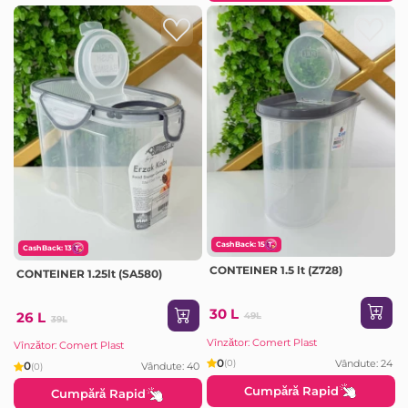
CashBack: 15
CashBack: 13
CONTEINER 1.5 lt (Z728)
CONTEINER 1.25lt (SA580)
30 L
26 L
49L
39L
Vînzător: Comert Plast
Vînzător: Comert Plast
0
Vândute: 24
(0)
0
Vândute: 40
(0)
Cumpără Rapid
Cumpără Rapid