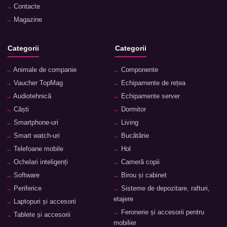
Contacte
Magazine
Categorii
Categorii
Animale de companie
Componente
Vaucher TopMag
Echipamente de rețea
Audiotehnică
Echipamente server
Căști
Dormitor
Smartphone-uri
Living
Smart watch-uri
Bucătărie
Telefoane mobile
Hol
Ochelari inteligenți
Cameră copii
Software
Birou și cabinet
Periferice
Sisteme de depozitare, rafturi,
etajere
Laptopuri și accesorii
Feronerie și accesorii pentru
Tablete și accesorii
mobilier