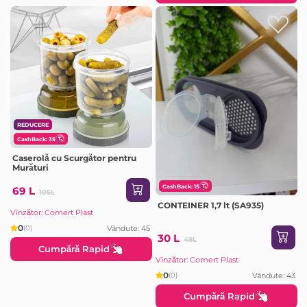
REDUCERE
CashBack: 35
Caserolă cu Scurgător pentru
Murături
CashBack: 15
69 L
105L
CONTEINER 1,7 lt (SA935)
Vînzător: Comert Plast
0
Vândute: 45
(0)
30 L
49L
Cumpără Rapid
Vînzător: Comert Plast
0
Vândute: 43
(0)
Cumpără Rapid