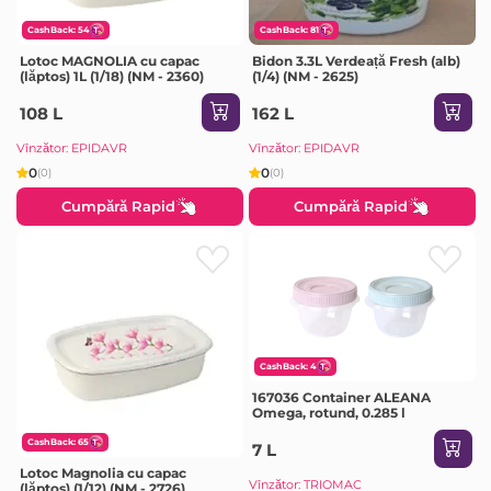
CashBack: 54
CashBack: 81
Lotoc MAGNOLIA cu capac
Bidon 3.3L Verdeață Fresh (alb)
(lăptos) 1L (1/18) (NM - 2360)
(1/4) (NM - 2625)
108 L
162 L
Vînzător: EPIDAVR
Vînzător: EPIDAVR
0
0
(0)
(0)
Cumpără Rapid
Cumpără Rapid
CashBack: 4
167036 Container ALEANA
Omega, rotund, 0.285 l
CashBack: 65
7 L
Lotoc Magnolia cu capac
Vînzător: TRIOMAC
(lăptos) (1/12) (NM - 2726)