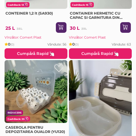
CashBack: 13
CashBack: 15
CONTEINER 1,2 lt (SA930)
CONTAINER HERMETIC CU
CAPAC SI GARNITURA DIN
SILICON 565 ML (D30412)
25 L
30 L
38L
39L
Vînzător: Comert Plast
Vînzător: Comert Plast
0
0
Vândute: 56
Vândute: 63
(0)
(0)
Cumpără Rapid
Cumpără Rapid
REDUCERE
CashBack: 35
CASEROLA PENTRU
DEPOZITAREA OUALOR (YU120)