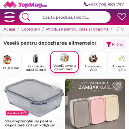
+373 (78) 889 797
Acasă
Categorii
Produse pentru casă și grădină
Veselă și ustensile
Veselă pentru depozitarea alimentelor
Veselă pentru depozitarea alimentelor
Filtru
Veselă pentru
Râșnițe de
Uscătoare
Accesorii 
are și cupe
depozitarea
cafea și turci
Vase
gătit
alimentelor
CashBack: 55
Vas dreptunghiular pentru
depozitare 22,1 cm x 16,5 cm