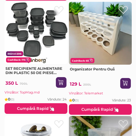
REDUCERE
CashBack: 175
CashBack: 65
SET RECIPIENTE ALIMENTARE
Organizator Pentru Ouă
DIN PLASTIC 50 DE PIESE
RAINBERG (FS306)
350 L
129 L
700L
200L
Vînzător: TopMag.md
Vînzător: Telemarket
0
Vândute: 24
(0)
0
Vândute: 23
(0)
Cumpără Rapid
Cumpără Rapid