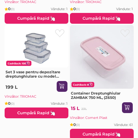
Vînzător: TRIOMAC
Vînzător: TRIOMAC
0
0
Vândute: 1
Vândute: 1
(0)
(0)
Cumpără Rapid
Cumpără Rapid
CashBack: 100
Set 3 vase pentru depozitare
dreptunghiulare cu model
optic embosat (380 cc + 640 cc
+ 1040 cc), Borart
CashBack: 8
199 L
Container Dreptunghiular
Vînzător: TRIOMAC
ZAMBAK 750 ML, (Z650)
0
Vândute: 1
(0)
15 L
23L
Cumpără Rapid
Vînzător: Comert Plast
0
Vândute: 61
(0)
Cumpără Rapid