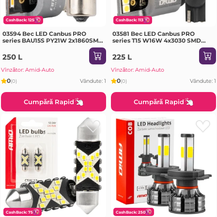
CashBack: 125
CashBack: 113
03594 Bec LED Canbus PRO
03581 Bec LED Canbus PRO
series BAU15S PY21W 2x1860SMD
series T15 W16W 4x3030 SMD
Orange 12/24V FULL
White 12/24V FULL
250 L
225 L
Vînzător: Amid-Auto
Vînzător: Amid-Auto
0
0
Vândute: 1
Vândute: 1
(0)
(0)
Cumpără Rapid
Cumpără Rapid
CashBack: 75
CashBack: 250