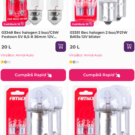
CashBack: 10
CashBack: 10
03348 Bec halogen 2 buc/C5W
03351 Bec halogen 2 buc/P21W
Festoon SV 8,5-8 36mm 12V
BA15s 12V blister
blister
20 L
20 L
Vînzător: Amid-Auto
Vînzător: Amid-Auto
0
0
(0)
(0)
Cumpără Rapid
Cumpără Rapid