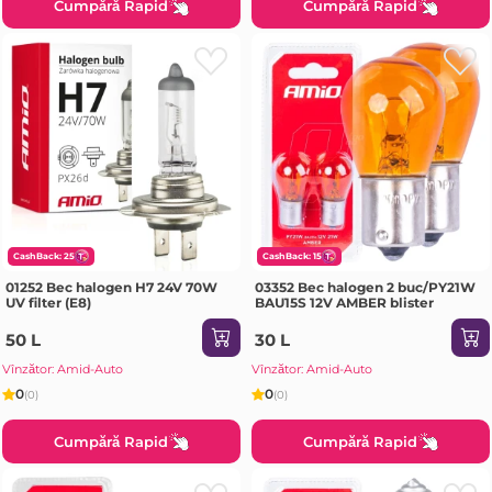
Cumpără Rapid
Cumpără Rapid
CashBack: 25
CashBack: 15
01252 Bec halogen H7 24V 70W
03352 Bec halogen 2 buc/PY21W
UV filter (E8)
BAU15S 12V AMBER blister
50 L
30 L
Vînzător: Amid-Auto
Vînzător: Amid-Auto
0
0
(0)
(0)
Cumpără Rapid
Cumpără Rapid