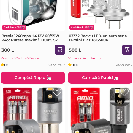
CashBack: 150
CashBack: 250
Brevia 1240mps H4 12V 60/55W
03332 Bec cu LED-uri auto seria
P43t Putere maximă +100% S2
H-mini H7 H18 6500K
2pci
300 L
500 L
Vînzător: CarLife&Brevia
Vînzător: Amid-Auto
0
0
Vândute: 2
Vândute: 2
(0)
(0)
Cumpără Rapid
Cumpără Rapid