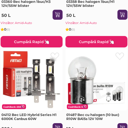
03360 Bec halogen 1buc/H3
03358 Bec halogen 1buc/H1
12V/55W blister
12V/55W blister
50 L
50 L
Vînzător: Amid-Auto
Vînzător: Amid-Auto
0
0
(0)
(0)
Cumpără Rapid
Cumpără Rapid
CashBack: 250
CashBack: 5
04112 Bec LED Hybrid Series H1
01487 Bec cu halogen (10 buc)
6000K Canbus 60W
R10W BA15s 12V 10W