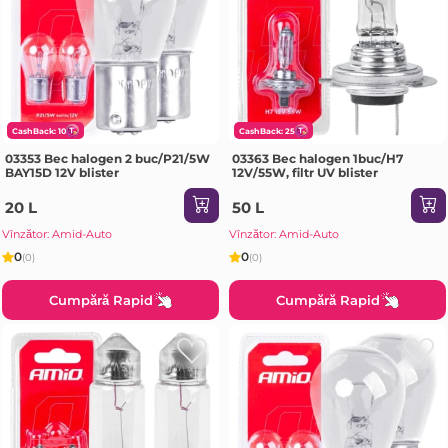
CashBack: 10
CashBack: 25
03353 Bec halogen 2 buc/P21/5W
03363 Bec halogen 1buc/H7
BAY15D 12V blister
12V/55W, filtr UV blister
20 L
50 L
Vînzător: Amid-Auto
Vînzător: Amid-Auto
0
0
(0)
(0)
Cumpără Rapid
Cumpără Rapid