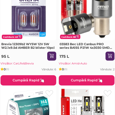
CashBack: 48
CashBack: 88
Brevia 12309b2 WY5W 12V 5W
03583 Bec LED Canbus PRO
W2.1x9.5d AMBER B2 blister 10pci
series BA15S P21W 4x3030 SMD
White 12/24V
95 L
175 L
Vînzător: CarLife&Brevia
Vînzător: Amid-Auto
0
0
Vândute: 6
Vândute: 2
(0)
(0)
Cumpără Rapid
Cumpără Rapid