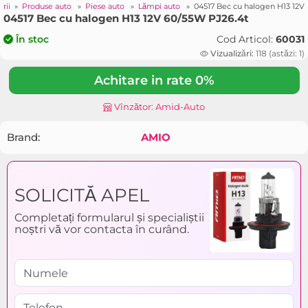
rii
»
Produse auto
»
Piese auto
»
Lămpi auto
»
04517 Bec cu halogen H13 12V
04517 Bec cu halogen H13 12V 60/55W PJ26.4t
Cod Articol:
60031
În stoc
Vizualizări:
118 (astăzi: 1)
Achitare in rate 0%
Vînzător: Amid-Auto
Brand:
AMIO
SOLICITĂ APEL
Completați formularul și specialiștii
noștri vă vor contacta în curând.