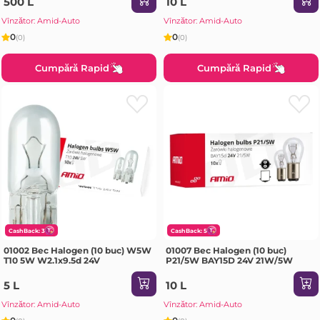
500 L
10 L
Vînzător: Amid-Auto
Vînzător: Amid-Auto
0
0
(0)
(0)
Cumpără Rapid
Cumpără Rapid
CashBack: 3
CashBack: 5
01002 Bec Halogen (10 buc) W5W
01007 Bec Halogen (10 buc)
T10 5W W2.1x9.5d 24V
P21/5W BAY15D 24V 21W/5W
5 L
10 L
Vînzător: Amid-Auto
Vînzător: Amid-Auto