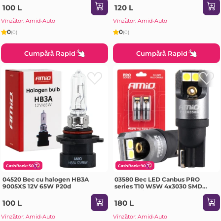
100 L
120 L
Vînzător: Amid-Auto
Vînzător: Amid-Auto
0
0
(0)
(0)
Cumpără Rapid
Cumpără Rapid
CashBack: 50
CashBack: 90
04520 Bec cu halogen HB3A
03580 Bec LED Canbus PRO
9005XS 12V 65W P20d
series T10 W5W 4x3030 SMD
White 12/24V FULL
100 L
180 L
Vînzător: Amid-Auto
Vînzător: Amid-Auto