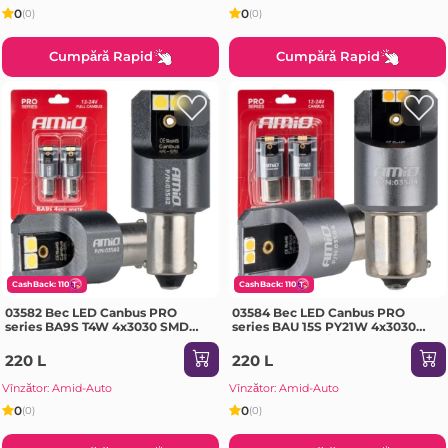
0
0
(0)
(0)
Cumpără Rapid
Cumpără Rapid
CashBack: 110
CashBack: 110
03582 Bec LED Canbus PRO
03584 Bec LED Canbus PRO
series BA9S T4W 4x3030 SMD
series BAU 15S PY21W 4x3030
White 12/24V
SMD Orange 12/24V
220 L
220 L
Vînzător: Amid-Auto
Vînzător: Amid-Auto
0
0
(0)
(0)