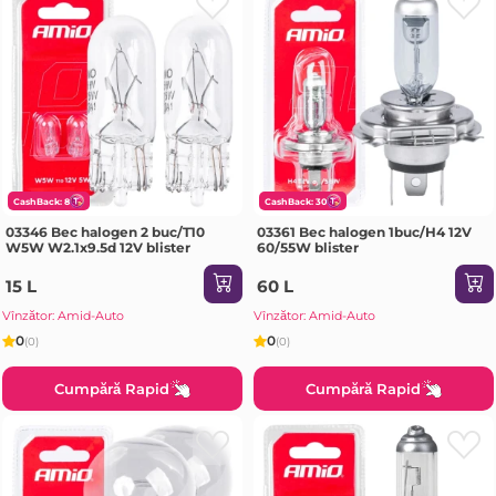
CashBack: 8
CashBack: 30
03346 Bec halogen 2 buc/T10
03361 Bec halogen 1buc/H4 12V
W5W W2.1x9.5d 12V blister
60/55W blister
15 L
60 L
Vînzător: Amid-Auto
Vînzător: Amid-Auto
0
0
(0)
(0)
Cumpără Rapid
Cumpără Rapid