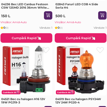
04236 Bec LED Canbus Festoon
02843 Faruri LED COB 4 Side
C5W 12SMD 2016 36mm White
Seria H4
12V/24V
150 L
500 L
Vînzător: Amid-Auto
Vînzător: Amid-Auto
0
0
Vândute: 1
Vândute: 1
(0)
(0)
Cumpără Rapid
Cumpără Rapid
CashBack: 50
CashBack: 60
04521 Bec cu halogen H16 12V
04519 Bec cu halogen PSY24W
19W PGJ19-3
12V 24W PG20-4