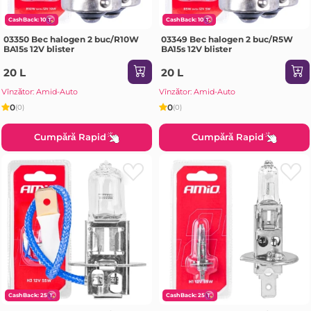
CashBack: 10
CashBack: 10
03350 Bec halogen 2 buc/R10W
03349 Bec halogen 2 buc/R5W
BA15s 12V blister
BA15s 12V blister
20 L
20 L
Vînzător: Amid-Auto
Vînzător: Amid-Auto
0
0
(0)
(0)
Cumpără Rapid
Cumpără Rapid
CashBack: 25
CashBack: 25