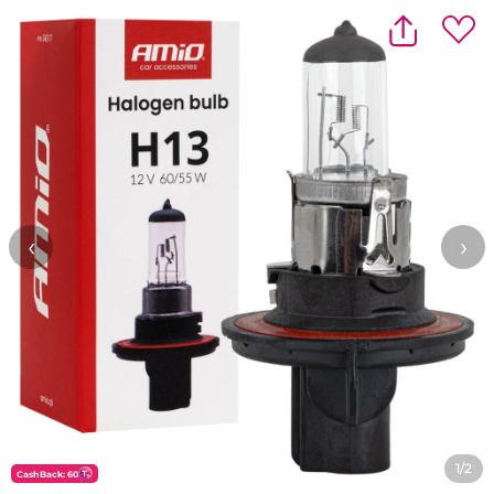
‹
›
1/2
CashBack: 60