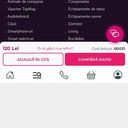
Animale de companie
Componente
Vaucher TopMag
Echipamente de rețea
Audiotehnică
Echipamente server
Căști
Dormitor
Smartphone-uri
Living
Smart watch-uri
Bucătărie
Telefoane mobile
Hol
120 Lei
Cod Articol:
60031
Ai găsit mai ieftin?
Ochelari inteligenți
Cameră copii
ADAUGĂ ÎN COȘ
CUMPĂRĂ RAPID
Software
Birou și cabinet
Periferice
Sisteme de depozitare, rafturi,
etajere
Laptopuri și accesorii
Feronerie și accesorii pentru
Tablete și accesorii
mobilier
Baie