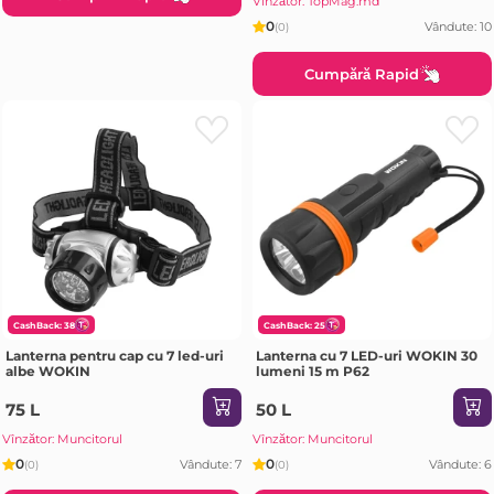
Vînzător: TopMag.md
0
Vândute: 10
(0)
Cumpără Rapid
CashBack: 38
CashBack: 25
Lanterna pentru cap cu 7 led-uri
Lanterna cu 7 LED-uri WOKIN 30
albe WOKIN
lumeni 15 m P62
75 L
50 L
Vînzător: Muncitorul
Vînzător: Muncitorul
0
0
Vândute: 7
Vândute: 6
(0)
(0)