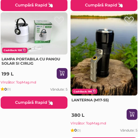
Cumpără Rapid
Cumpără Rapid
CashBack: 100
LAMPA PORTABILA CU PANOU
SOLAR SI CIRLIG
199 L
Vînzător: TopMag.md
0
Vândute: 5
(0)
CashBack: 190
LANTERNA (M17-55)
Cumpără Rapid
380 L
Vînzător: TopMag.md
0
Vândute: 5
(0)