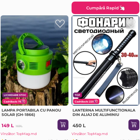
Cumpără Rapid
LICHIDARE STOC
TOP
CashBack: 75
CashBack: 225
LAMPA PORTABILA CU PANOU
LANTERNA MULTIFUNCTIONALA
SOLAR (GH-1866)
DIN ALIAJ DE ALUMINIU
149 L
450 L
169L
Vînzător: TopMag.md
Vînzător: TopMag.md