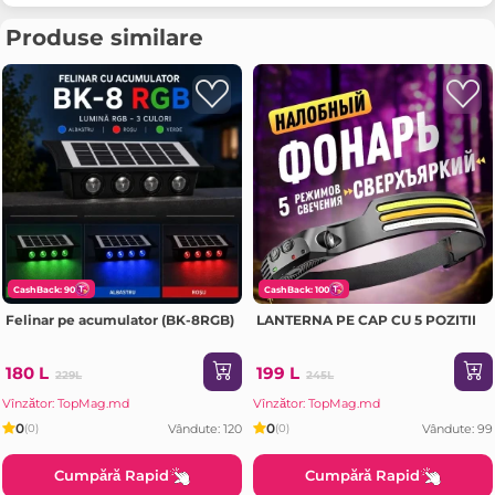
Produse similare
CashBack: 90
CashBack: 100
Felinar pe acumulator (BK-8RGB)
LANTERNA PE CAP CU 5 POZITII
180 L
199 L
229L
245L
Vînzător: TopMag.md
Vînzător: TopMag.md
0
0
Vândute: 120
Vândute: 99
(0)
(0)
Cumpără Rapid
Cumpără Rapid