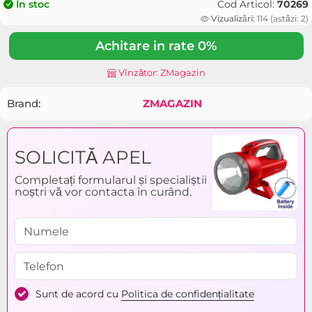
Cod Articol:
70269
În stoc
Vizualizări:
114 (astăzi: 2)
Achitare in rate 0%
Vînzător: ZMagazin
Brand:
ZMAGAZIN
SOLICITĂ APEL
Completați formularul și specialiștii
noștri vă vor contacta în curând.
Sunt de acord cu
Politica de confidențialitate