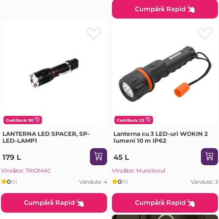
Cumpără Rapid
CashBack: 90
CashBack: 23
LANTERNA LED SPACER, SP-
Lanterna cu 3 LED-uri WOKIN 2
LED-LAMP1
lumeni 10 m IP62
179 L
45 L
Vînzător: TRIOMAC
Vînzător: Muncitorul
0
0
Vândute: 4
Vândute: 3
(0)
(0)
Cumpără Rapid
Cumpără Rapid