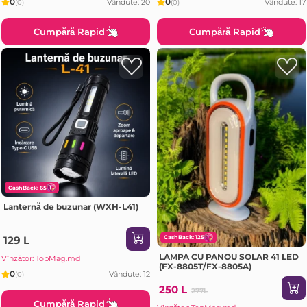
0
0
Vândute: 20
Vândute: 17
(0)
(0)
Cumpără Rapid
Cumpără Rapid
CashBack: 65
Lanternă de buzunar (WXH-L41)
129 L
CashBack: 125
LAMPA CU PANOU SOLAR 41 LED
Vînzător: TopMag.md
(FX-8805T/FX-8805A)
0
Vândute: 12
(0)
250 L
277L
Cumpără Rapid