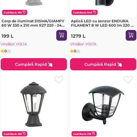
CashBack: 100
CashBack: 640
Corp de iluminat DISMA/GIAMPY
Aplică LED cu senzor ENDURA
60 W 330 x 210 mm E27 220 - 240
FILAMENT 8 W LED 600 lm 220 -
V IP55 Fumagalli
240 V IP54 OSRAM
199 L
1279 L
Vînzător: VOLTA
Vînzător: VOLTA
0
0
(0)
(0)
Cumpără Rapid
Cumpără Rapid
CashBack: 100
CashBack: 215