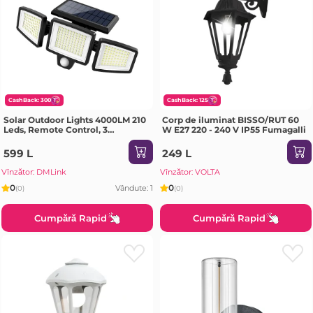
CashBack: 300
CashBack: 125
Solar Outdoor Lights 4000LM 210
Corp de iluminat BISSO/RUT 60
Leds, Remote Control, 3
W E27 220 - 240 V IP55 Fumagalli
Adjustable Heads, Motion Sensor
Lights, IP65 Waterproof, Black
599 L
249 L
Vînzător: DMLink
Vînzător: VOLTA
0
0
Vândute: 1
(0)
(0)
Cumpără Rapid
Cumpără Rapid