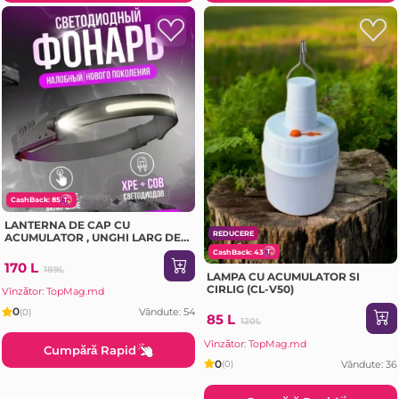
CashBack: 85
LANTERNA DE CAP CU
REDUCERE
ACUMULATOR , UNGHI LARG DE
ILUMINARE , SENSOR DE
CashBack: 43
MISCARE , REZISTENTA LA APA
170 L
189L
(W689-1)
LAMPA CU ACUMULATOR SI
CIRLIG (CL-V50)
Vînzător: TopMag.md
0
Vândute: 54
(0)
85 L
120L
Vînzător: TopMag.md
Cumpără Rapid
0
Vândute: 36
(0)