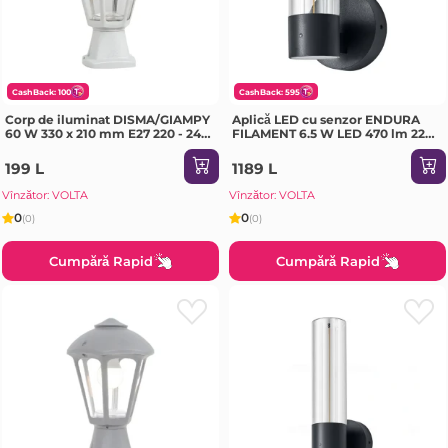
CashBack: 100
CashBack: 595
Corp de iluminat DISMA/GIAMPY
Aplică LED cu senzor ENDURA
60 W 330 x 210 mm E27 220 - 240
FILAMENT 6.5 W LED 470 lm 220
V IP55 Fumagalli
- 240 V IP54 OSRAM
199 L
1189 L
Vînzător: VOLTA
Vînzător: VOLTA
0
0
(0)
(0)
Cumpără Rapid
Cumpără Rapid