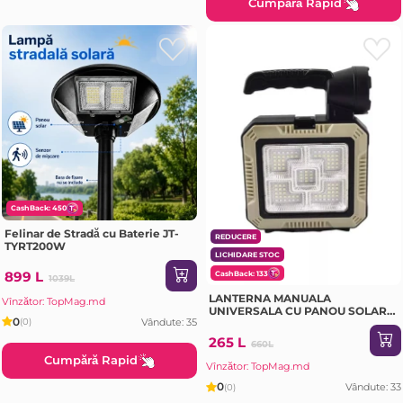
Cumpără Rapid
CashBack: 450
Felinar de Stradă cu Baterie JT-
REDUCERE
TYRT200W
LICHIDARE STOC
899 L
CashBack: 133
1039L
LANTERNA MANUALA
Vînzător: TopMag.md
UNIVERSALA CU PANOU SOLAR
0
Vândute: 35
(0)
SI MINI SET DE INSTRUMENTE
(7739-G)
265 L
660L
Cumpără Rapid
Vînzător: TopMag.md
0
Vândute: 33
(0)