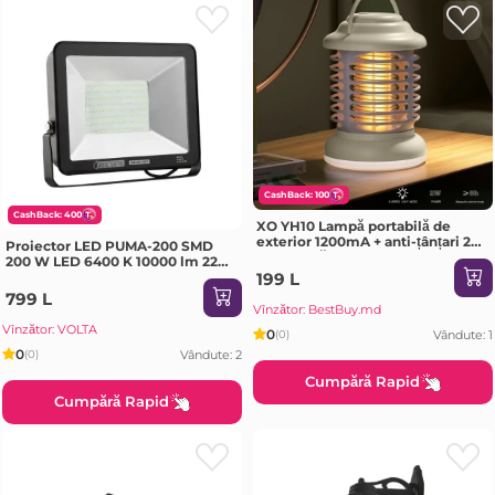
CashBack: 100
CashBack: 400
XO YH10 Lampă portabilă de
exterior 1200mA + anti-țânțari 2
Proiector LED PUMA-200 SMD
în 1 Alb-gălbui
200 W LED 6400 K 10000 lm 220 -
240 V Horoz IP65
199 L
799 L
Vînzător: BestBuy.md
Vînzător: VOLTA
0
Vândute: 1
(0)
0
Vândute: 2
(0)
Cumpără Rapid
Cumpără Rapid