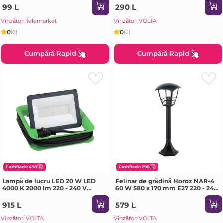
99 L
290 L
Vînzător: Telemarket
Vînzător: VOLTA
0
0
(0)
(0)
Cumpără Rapid
Cumpără Rapid
CashBack: 458
CashBack: 290
Lampă de lucru LED 20 W LED
Felinar de grădină Horoz NAR-4
4000 K 2000 lm 220 - 240 V
60 W 580 x 170 mm E27 220 - 240
Schneider-Electric IP65
V IP44
915 L
579 L
Vînzător: VOLTA
Vînzător: VOLTA