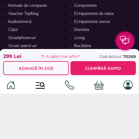
Animale de companie
Componente
Vaucher TopMag
Echipamente de rețea
Audiotehnică
Echipamente server
Căști
Dormitor
Smartphone-uri
Living
Smart watch-uri
Bucătărie
Telefoane mobile
Hol
299 Lei
Cod Articol:
70269
Ai găsit mai ieftin?
Ochelari inteligenți
Cameră copii
ADAUGĂ ÎN COȘ
CUMPĂRĂ RAPID
Software
Birou și cabinet
Periferice
Sisteme de depozitare, rafturi,
etajere
Laptopuri și accesorii
Feronerie și accesorii pentru
Tablete și accesorii
mobilier
Baie