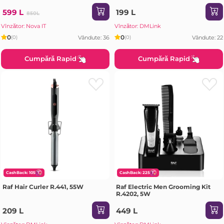
599 L
199 L
850L
Vînzător: Nova IT
Vînzător: DMLink
0
0
Vândute: 36
Vândute: 22
(0)
(0)
Cumpără Rapid
Cumpără Rapid
CashBack: 105
CashBack: 225
Raf Hair Curler R.441, 55W
Raf Electric Men Grooming Kit
R.4202, 5W
209 L
449 L