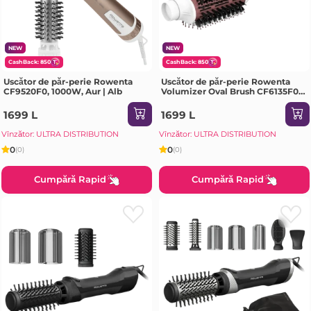
NEW
NEW
CashBack: 850
CashBack: 850
Uscător de păr-perie Rowenta
Uscător de păr-perie Rowenta
CF9520F0, 1000W, Aur | Alb
Volumizer Oval Brush CF6135F0,
800 W, Alb | Roz
1699 L
1699 L
Vînzător: ULTRA DISTRIBUTION
Vînzător: ULTRA DISTRIBUTION
0
0
(0)
(0)
Cumpără Rapid
Cumpără Rapid