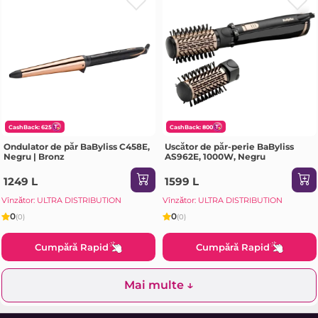
CashBack: 625
CashBack: 800
Ondulator de păr BaByliss C458E,
Uscător de păr-perie BaByliss
Negru | Bronz
AS962E, 1000W, Negru
1249 L
1599 L
Vînzător: ULTRA DISTRIBUTION
Vînzător: ULTRA DISTRIBUTION
0
0
(0)
(0)
Cumpără Rapid
Cumpără Rapid
Mai multe ↓