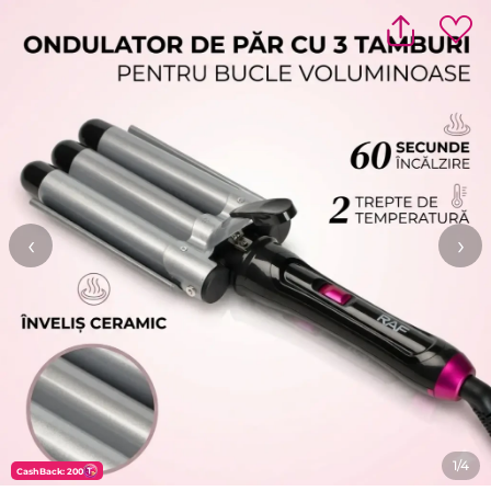
‹
›
1/4
CashBack: 200