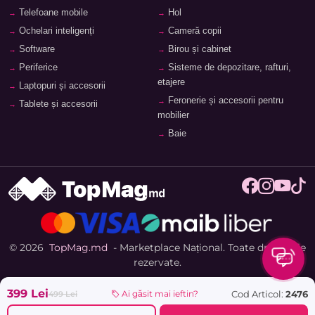
Telefoane mobile
Hol
Ochelari inteligenți
Cameră copii
Software
Birou și cabinet
Periferice
Sisteme de depozitare, rafturi,
etajere
Laptopuri și accesorii
Feronerie și accesorii pentru
Tablete și accesorii
mobilier
Baie
© 2026
TopMag.md
- Marketplace Național. Toate drepturile
rezervate.
399 Lei
Cod Articol:
2476
Ai găsit mai ieftin?
499 Lei