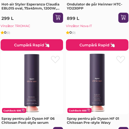
Hot-air Styler Esperanza Claudia
Ondulator de păr Heinner HTC-
EBL015 oval, 75x45mm, 1200W,
YD230PP
Power cord length:
approximately 180 cm, Styling
299 L
899 L
brush length: 11.5 cm, Brush
diameter r
Vînzător: TRIOMAC
Vînzător: Nova IT
0
0
(0)
(0)
Cumpără Rapid
Cumpără Rapid
CashBack: 600
CashBack: 600
Spray pentru păr Dyson HF 06
Spray pentru păr Dyson HF 01
Chitosan Post-style serum
Chitosan Pre-style Wavy