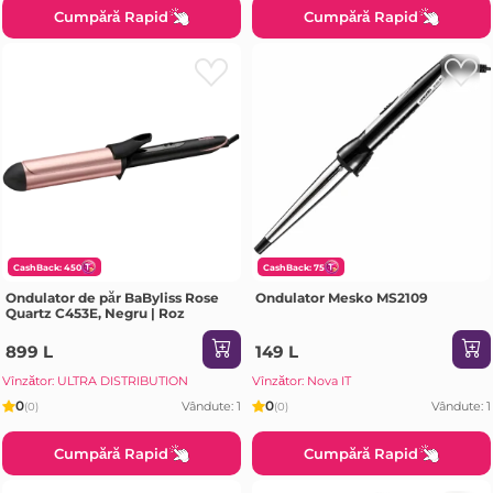
Cumpără Rapid
Cumpără Rapid
CashBack: 450
CashBack: 75
Ondulator de păr BaByliss Rose
Ondulator Mesko MS2109
Quartz C453E, Negru | Roz
899 L
149 L
Vînzător: ULTRA DISTRIBUTION
Vînzător: Nova IT
0
0
Vândute: 1
Vândute: 1
(0)
(0)
Cumpără Rapid
Cumpără Rapid