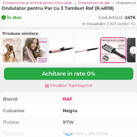
»
Echipamente și tehnică pentru frumusețe
»
Ondulatoare de păr
»
Ondulator pe
Ondulator pentru Par cu 3 Tamburi Raf (R.481B)
Cod Articol:
2476
În stoc
Vizualizări:
2 823 (astăzi: 15)
Produse similare
‹
›
Achitare in rate 0%
Vînzător: TopMag.md
Brand:
RAF
Culoarea:
Negru
Putere:
97W
Tensiune:
110-240V ~ 50-60Hz