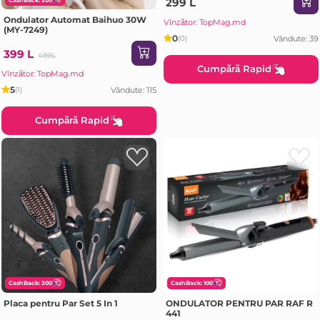
299 L
Ondulator Automat Baihuo 30W
Vînzător: TopMag.md
(MY-7249)
0
Vândute: 39
(0)
399 L
499L
Cumpără Rapid
Vînzător: TopMag.md
5
Vândute: 115
(1)
Cumpără Rapid
CashBack: 300
CashBack: 100
Placa pentru Par Set 5 In 1
ONDULATOR PENTRU PAR RAF R
441