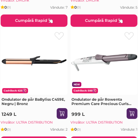
Vînzător: DMLink
Vînzător: DMLink
0
0
Vândute: 7
Vândute: 5
(0)
(0)
Cumpără Rapid
Cumpără Rapid
NEW
CashBack: 625
CashBack: 500
Ondulator de păr BaByliss C459E,
Ondulator de păr Rowenta
Negru | Bronz
Premium Care Precious Curls
CF3460F0, Alb
1249 L
999 L
Vînzător: ULTRA DISTRIBUTION
Vînzător: ULTRA DISTRIBUTION
0
0
Vândute: 2
Vândute: 1
(0)
(0)