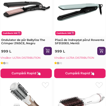
CashBack: 500
CashBack: 500
Ondulator de păr BaByliss The
Placă de îndreptat părul Rowenta
Crimper 2165CE, Negru
SF5120E0, Mentă
999 L
999 L
Vînzător: ULTRA DISTRIBUTION
Vînzător: ULTRA DISTRIBUTION
0
0
(0)
(0)
Cumpără Rapid
Cumpără Rapid