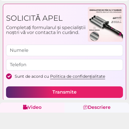
temperatură maximă:
190-200°C
SOLICITĂ APEL
Încălzire rapidă:
în 10 secunde
Completați formularul și specialiștii
noștri vă vor contacta în curând.
Sunt de acord cu
Politica de confidențialitate
Transmite
Video
Descriere