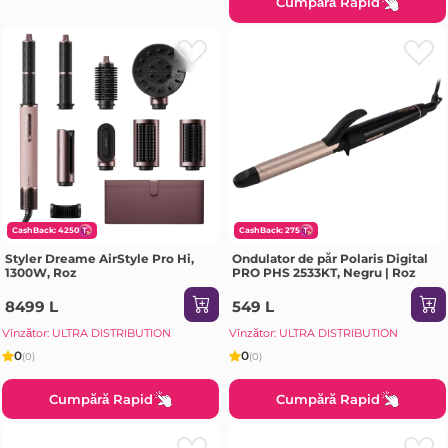
Cumpără Rapid
CashBack: 4250
CashBack: 275
Styler Dreame AirStyle Pro Hi,
Ondulator de păr Polaris Digital
1300W, Roz
PRO PHS 2533KT, Negru | Roz
8499 L
549 L
Vînzător: ULTRA DISTRIBUTION
Vînzător: ULTRA DISTRIBUTION
0
0
(0)
(0)
Cumpără Rapid
Cumpără Rapid