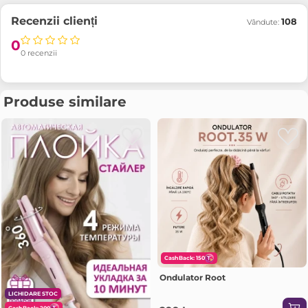
Recenzii clienți
108
Vândute:
0
0 recenzii
Produse similare
CashBack: 150
Ondulator Root
LICHIDARE STOC
CashBack: 200