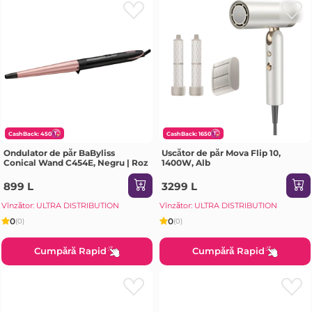
CashBack: 450
CashBack: 1650
Ondulator de păr BaByliss
Uscător de păr Mova Flip 10,
Conical Wand C454E, Negru | Roz
1400W, Alb
899 L
3299 L
Vînzător: ULTRA DISTRIBUTION
Vînzător: ULTRA DISTRIBUTION
0
0
(0)
(0)
Cumpără Rapid
Cumpără Rapid