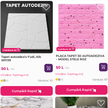
CashBack: 25
CashBack: 25
PLACA TAPET 3D AUTOADEZIVA
Tapet autoadeziv Fudi, Alb
– MODEL STELE ROZ
001139
50 L
50 L
75L
77L
Vînzător: TopMag.md
Vînzător: TopMag.md
0
Vândute: 87
(0)
0
Vândute: 92
(0)
Cumpără Rapid
Cumpără Rapid