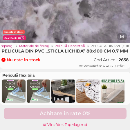
Nu este în stock
1/6
CashBack: 70
 reparații
»
Materiale de finisaj
»
Peliculă Decorativă
»
PELICULA DIN PVC „STI
PELICULA DIN PVC „STICLA LICHIDA” 80x100 CM 0.7 MM
Cod Articol:
2658
Nu este în stock
Vizualizări:
4 406 (astăzi: 1)
Peliculă flexibilă
Achitare in rate 0%
Vînzător: TopMag.md