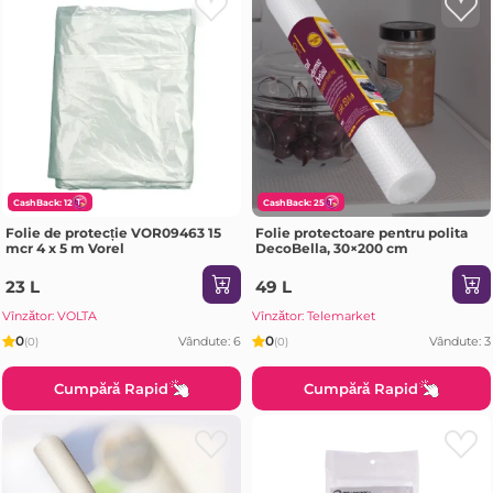
CashBack: 12
CashBack: 25
Folie de protecție VOR09463 15
Folie protectoare pentru polita
mcr 4 x 5 m Vorel
DecoBella, 30×200 cm
23 L
49 L
Vînzător: VOLTA
Vînzător: Telemarket
0
0
Vândute: 6
Vândute: 3
(0)
(0)
Cumpără Rapid
Cumpără Rapid