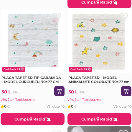
Cumpără Rapid
CashBack: 25
CashBack: 25
PLACA TAPET 3D TIP CARAMIDA
PLACA TAPET 3D – MODEL
– MODEL CURCUBEU, 70×77 CM
ANIMALUTE COLORATE 70×77 cm
50 L
50 L
75L
75L
Vînzător: TopMag.md
Vînzător: TopMag.md
0
0
Vândute: 10
Vândute: 10
(0)
(0)
Cumpără Rapid
Cumpără Rapid