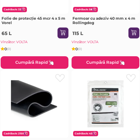
CashBack: 33
CashBack: 58
Folie de protecție 45 mcr 4 x 5 m
Fermoar cu adeziv 40 mm x 4 m
Vorel
Rollingdog
65 L
115 L
Vînzător: VOLTA
Vînzător: VOLTA
0
0
(0)
(0)
Cumpără Rapid
Cumpără Rapid
CashBack: 2150
CashBack: 45