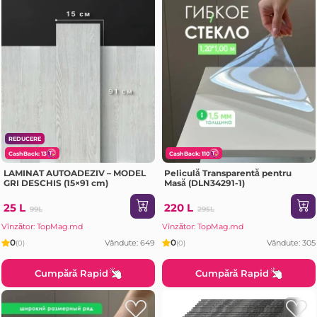
REDUCERE
CashBack: 13
CashBack: 110
LAMINAT AUTOADEZIV – MODEL
Peliculă Transparentă pentru
GRI DESCHIS (15×91 cm)
Masă (DLN34291-1)
25 L
220 L
99L
295L
Vînzător: TopMag.md
Vînzător: TopMag.md
0
0
Vândute: 649
Vândute: 305
(0)
(0)
Cumpără Rapid
Cumpără Rapid