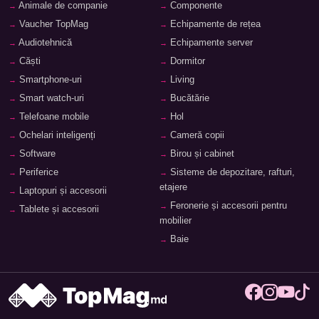
Animale de companie
Componente
Vaucher TopMag
Echipamente de rețea
Audiotehnică
Echipamente server
Căști
Dormitor
Smartphone-uri
Living
Smart watch-uri
Bucătărie
Telefoane mobile
Hol
Ochelari inteligenți
Cameră copii
Software
Birou și cabinet
Periferice
Sisteme de depozitare, rafturi,
etajere
Laptopuri și accesorii
Feronerie și accesorii pentru
Tablete și accesorii
mobilier
Baie