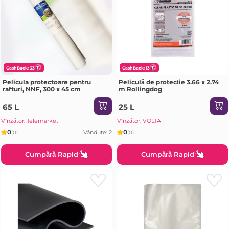
CashBack: 33
CashBack: 13
Pelicula protectoare pentru
Peliculă de protecție 3.66 x 2.74
rafturi, NNF, 300 x 45 cm
m Rollingdog
65 L
25 L
Vînzător: Telemarket
Vînzător: VOLTA
0
0
Vândute: 2
(0)
(0)
Cumpără Rapid
Cumpără Rapid