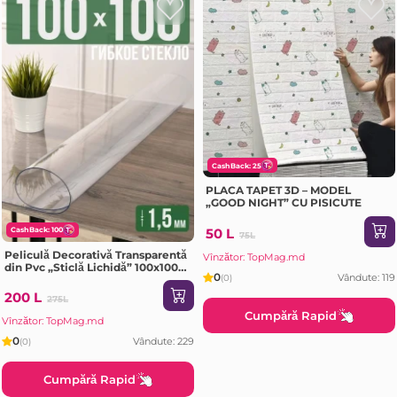
CashBack: 25
PLACA TAPET 3D – MODEL
„GOOD NIGHT” CU PISICUTE
50 L
CashBack: 100
75L
Peliculă Decorativă Transparentă
Vînzător: TopMag.md
din Pvc „Sticlă Lichidă” 100x100
0
Vândute: 119
(0)
CM, 1.5 MM
200 L
275L
Cumpără Rapid
Vînzător: TopMag.md
0
Vândute: 229
(0)
Cumpără Rapid