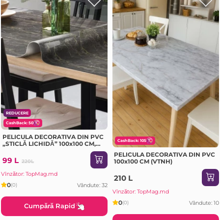
REDUCERE
CashBack: 50
PELICULA DECORATIVA DIN PVC
CashBack: 105
„STICLĂ LICHIDĂ” 100x100 CM,
0.7 MM (DL-006A)
PELICULA DECORATIVA DIN PVC
99 L
100x100 CM (VTNH)
220L
Vînzător: TopMag.md
210 L
0
Vândute: 32
(0)
Vînzător: TopMag.md
0
Vândute: 10
(0)
Cumpără Rapid