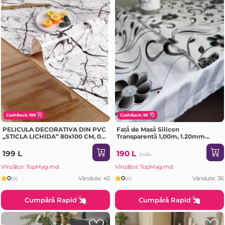
CashBack: 100
CashBack: 95
PELICULA DECORATIVA DIN PVC
Față de Masă Silicon
„STICLA LICHIDA” 80x100 CM, 0.7
Transparentă 1,00m, 1.20mm
MM (DL-028B)
(BRT035)
199 L
190 L
249L
Vînzător: TopMag.md
Vînzător: TopMag.md
0
0
Vândute: 45
Vândute: 36
(0)
(0)
Cumpără Rapid
Cumpără Rapid