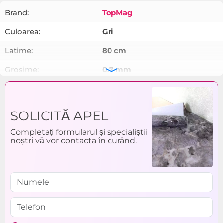
Brand:
TopMag
Culoarea:
Gri
Latime:
80 cm
Grosime:
0.7 mm
Lungime:
Se vinde la metru
Material:
PVC flexibil
SOLICITĂ APEL
Completați formularul și specialiștii
noștri vă vor contacta în curând.