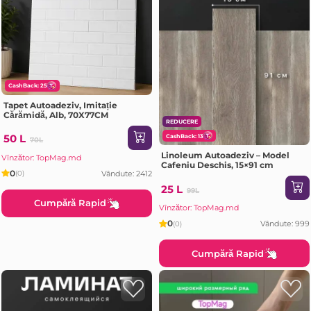
CashBack: 25
Tapet Autoadeziv, Imitație
Cărămidă, Alb, 70X77CM
REDUCERE
50 L
CashBack: 13
70L
Linoleum Autoadeziv – Model
Vînzător: TopMag.md
Cafeniu Deschis, 15×91 cm
0
Vândute: 2412
(0)
25 L
99L
Cumpără Rapid
Vînzător: TopMag.md
0
Vândute: 999
(0)
Cumpără Rapid