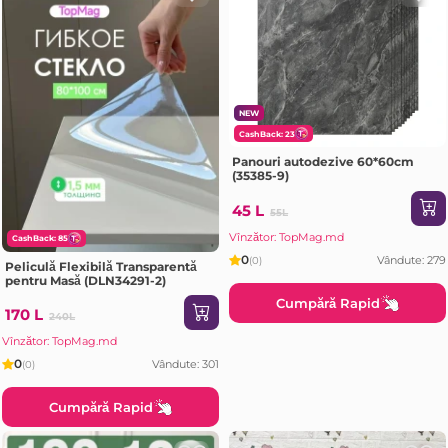
NEW
CashBack: 23
Panouri autodezive 60*60cm
(35385-9)
45 L
55L
Vînzător: TopMag.md
CashBack: 85
0
Vândute: 279
(0)
Peliculă Flexibilă Transparentă
pentru Masă (DLN34291-2)
Cumpără Rapid
170 L
240L
Vînzător: TopMag.md
0
Vândute: 301
(0)
Cumpără Rapid