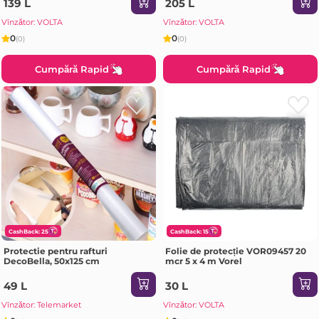
139 L
205 L
Vînzător: VOLTA
Vînzător: VOLTA
0
0
(0)
(0)
Cumpără Rapid
Cumpără Rapid
CashBack: 25
CashBack: 15
Protectie pentru rafturi
Folie de protecție VOR09457 20
DecoBella, 50x125 cm
mcr 5 x 4 m Vorel
49 L
30 L
Vînzător: Telemarket
Vînzător: VOLTA