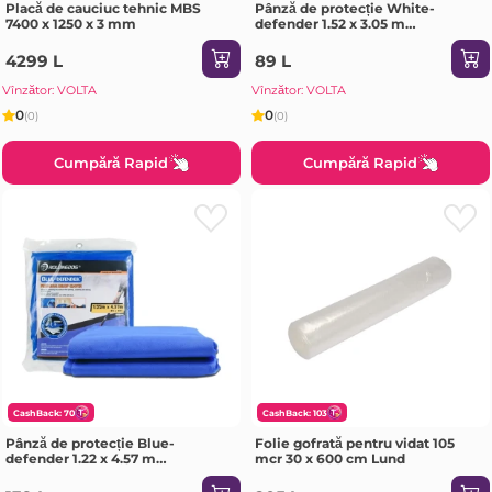
Placă de cauciuc tehnic MBS
Pânză de protecție White-
7400 x 1250 x 3 mm
defender 1.52 x 3.05 m
Rollingdog
4299 L
89 L
Vînzător: VOLTA
Vînzător: VOLTA
0
0
(0)
(0)
Cumpără Rapid
Cumpără Rapid
CashBack: 70
CashBack: 103
Pânză de protecție Blue-
Folie gofrată pentru vidat 105
defender 1.22 x 4.57 m
mcr 30 x 600 cm Lund
Rollingdog