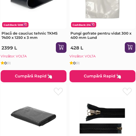
CashBack: 1200
CashBack: 214
Placă de cauciuc tehnic TKMS
Pungi gofrate pentru vidat 300 x
7400 x 1250 x 3 mm
400 mm Lund
2399 L
428 L
Vînzător: VOLTA
Vînzător: VOLTA
0
0
(0)
(0)
Cumpără Rapid
Cumpără Rapid