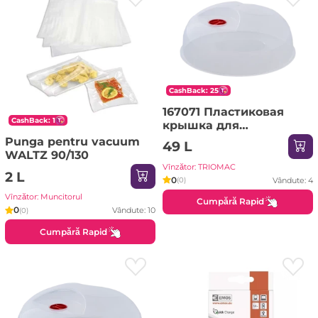
CashBack: 25
167071 Пластиковая
CashBack: 1
крышка для
микроволновой печи
Punga pentru vacuum
49 L
Aleana д.30см
WALTZ 90/130
Vînzător: TRIOMAC
2 L
0
Vândute: 4
(0)
Vînzător: Muncitorul
Cumpără Rapid
0
Vândute: 10
(0)
Cumpără Rapid