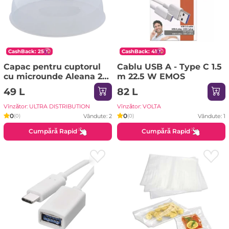
CashBack: 25
CashBack: 41
Capac pentru cuptorul
Cablu USB A - Type C 1.5
cu microunde Aleana 25
m 22.5 W EMOS
cm, Transparent
49 L
82 L
Vînzător: ULTRA DISTRIBUTION
Vînzător: VOLTA
0
0
Vândute: 2
Vândute: 1
(0)
(0)
Cumpără Rapid
Cumpără Rapid