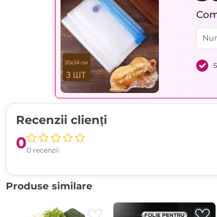
Comp
S
Recenzii clienți
0
0 recenzii
Produse similare