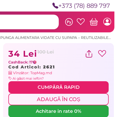
+373 (78) 889 797
Ру
»
PUNGA ALIMENTARA VIDATE CU SUPAPA – REUTILIZABILE ZIP LOK 30*34 CM (XK214)
34 Lei
100 Lei
CashBack: 17
Cod Articol:
2621
Vînzător: TopMag.md
Ai găsit mai ieftin?
CUMPĂRĂ RAPID
ADAUGĂ ÎN COȘ
Achitare in rate 0%