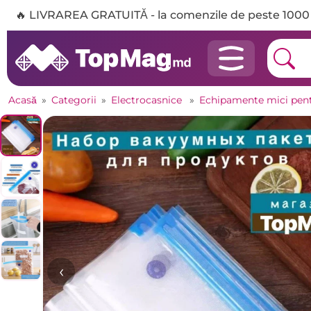
🔥 LIVRAREA GRATUITĂ - la comenzile de peste 1000 
Acasă
»
Categorii
»
Electrocasnice
»
Echipamente mici pent
‹