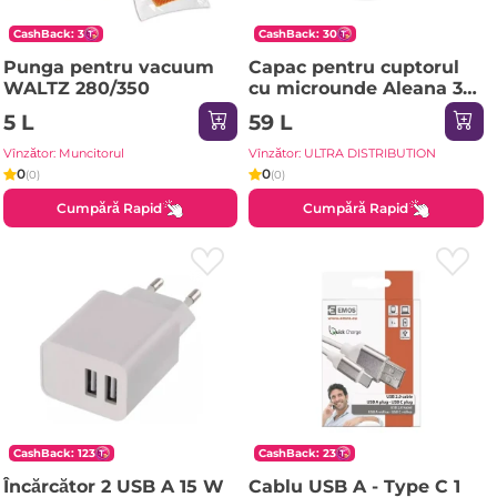
CashBack: 3
CashBack: 30
Punga pentru vacuum
Capac pentru cuptorul
WALTZ 280/350
cu microunde Aleana 30
cm, Transparent
5 L
59 L
Vînzător: Muncitorul
Vînzător: ULTRA DISTRIBUTION
0
0
(0)
(0)
Cumpără Rapid
Cumpără Rapid
CashBack: 123
CashBack: 23
Încărcător 2 USB A 15 W
Cablu USB A - Type C 1