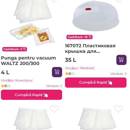
CashBack: 18
167072 Пластиковая
CashBack: 2
крышка для
микроволновой печи
Punga pentru vacuum
35 L
Aleana d.25cm
WALTZ 200/300
Vînzător: TRIOMAC
4 L
0
Vândute: 2
(0)
Vînzător: Muncitorul
Cumpără Rapid
0
Vândute: 2
(0)
Cumpără Rapid