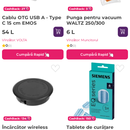
CashBack: 27
CashBack: 3
Cablu OTG USB A - Type
Punga pentru vacuum
C 15 cm EMOS
WALTZ 250/300
54 L
6 L
Vînzător: VOLTA
Vînzător: Muncitorul
0
0
(0)
(0)
Cumpără Rapid
Cumpără Rapid
CashBack: 134
CashBack: 150
Încărcător wireless
Tablete de curățare