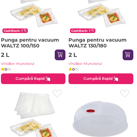
CashBack: 1
CashBack: 1
Punga pentru vacuum
Punga pentru vacuum
WALTZ 100/150
WALTZ 130/180
2 L
2 L
Vînzător: Muncitorul
Vînzător: Muncitorul
0
0
(0)
(0)
Cumpără Rapid
Cumpără Rapid