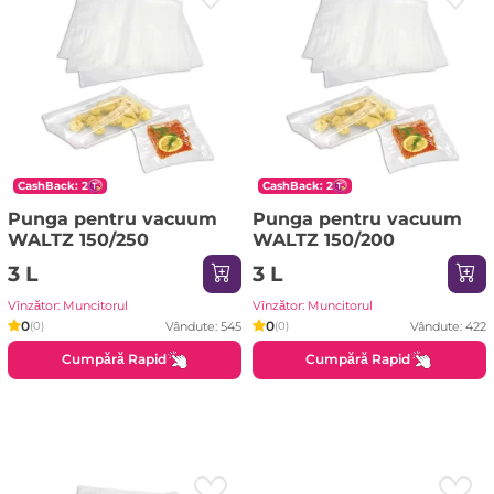
CashBack: 2
CashBack: 2
Punga pentru vacuum
Punga pentru vacuum
WALTZ 150/250
WALTZ 150/200
3 L
3 L
Vînzător: Muncitorul
Vînzător: Muncitorul
0
0
Vândute: 545
Vândute: 422
(0)
(0)
Cumpără Rapid
Cumpără Rapid