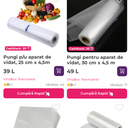
CashBack: 20
CashBack: 25
Pungi p/u aparat de
Pungi pentru aparat de
vidat, 25 cm х 4,5m
vidat, 30 cm х 4,5 m
39 L
49 L
Vînzător: Telemarket
Vînzător: Telemarket
0
0
Vândute: 44
(0)
Vândute: 17
(0)
Cumpără Rapid
Cumpără Rapid