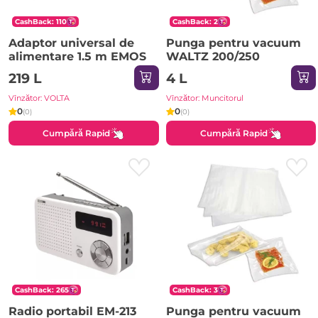
CashBack: 110
CashBack: 2
Adaptor universal de
Punga pentru vacuum
alimentare 1.5 m EMOS
WALTZ 200/250
219 L
4 L
Vînzător: VOLTA
Vînzător: Muncitorul
0
0
(0)
(0)
Cumpără Rapid
Cumpără Rapid
CashBack: 265
CashBack: 3
Radio portabil EM-213
Punga pentru vacuum