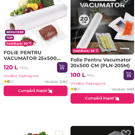
REDUCERE
TOP
CashBack: 60
CashBack: 50
FOLIE PENTRU
VACUMATOR 25x500
Folie Pentru Vacumator
CM
20x500 CM (PLN-20SM)
120 L
170L
100 L
115L
Vînzător: TopMag.md
0
Vândute: 3084
(0)
Vînzător: TopMag.md
0
Vândute: 1689
(0)
Cumpără Rapid
Cumpără Rapid