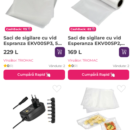
CashBack: 115
CashBack: 85
Saci de sigilare cu vid
Saci de sigilare cu vid
Espranza EKV00SP3, 50
Esperanza EKV00SP2,
buc, 20cm x 25cm
Rulou - 15cm x 600cm
229 L
169 L
Vînzător: TRIOMAC
Vînzător: TRIOMAC
0
0
Vândute: 2
Vândute: 2
(0)
(0)
Cumpără Rapid
Cumpără Rapid