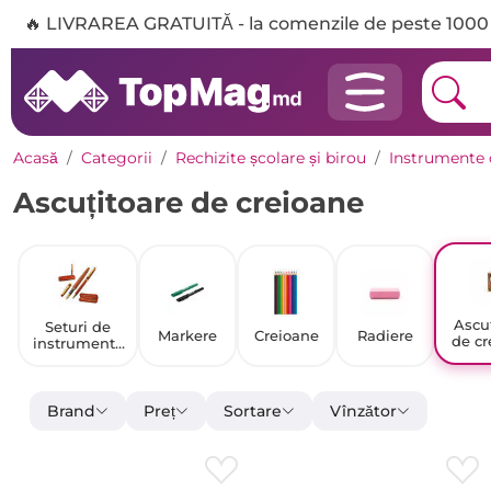
🔥 LIVRAREA GRATUITĂ - la comenzile de peste 1000 
Acasă
Categorii
Rechizite școlare și birou
Instrumente 
Ascuțitoare de creioane
Ascuț
Seturi de
Markere
Creioane
Radiere
de cr
instrumente
de scris
Brand
Preț
Sortare
Vînzător