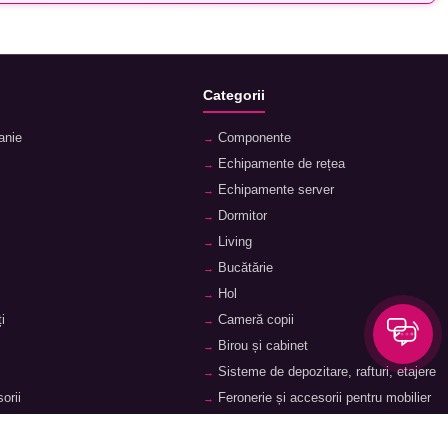
Categorii
anie
Componente
Echipamente de rețea
Echipamente server
Dormitor
Living
Bucătărie
Hol
i
Cameră copii
Birou și cabinet
Sisteme de depozitare, rafturi, etajere
orii
Feronerie și accesorii pentru mobilier
ii
Baie