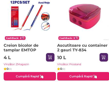
CashBack: 2
CashBack: 5
Creion bicolor de
Ascutitoare cu container
tamplar EMTOP
2 gauri TY-834
4 L
10 L
Vînzător: ZMagazin
Vînzător: Prostand
0
0
(0)
(0)
Cumpără Rapid
Cumpără Rapid