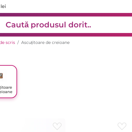
lei
de scris
Ascuțitoare de creioane
itoare
eioane