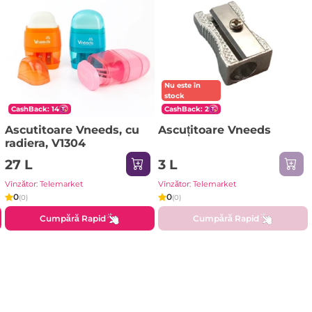
Nu este în
stock
CashBack: 14
CashBack: 2
Ascutitoare Vneeds, cu
Ascuțitoare Vneeds
radiera, V1304
27 L
3 L
Vînzător: Telemarket
Vînzător: Telemarket
0
0
(0)
(0)
Cumpără Rapid
Cumpără Rapid