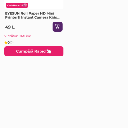
CashBack: 25
EYESUN Roll Paper HD Mini
Printer& Instant Camera Kids
5pcs
49 L
Vînzător: DMLink
0
(0)
Cumpără Rapid