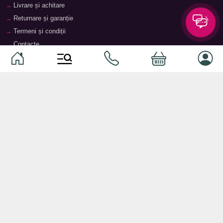
Livrare și achitare
Returnare și garanție
Termeni și condiții
Contacte
Magazine
Categorii
Categorii
Animale de companie
Componente
Vaucher TopMag
Echipamente de rețea
Audiotehnică
Echipamente server
Căști
Dormitor
Smartphone-uri
Living
Smart watch-uri
Bucătărie
Telefoane mobile
Hol
Ochelari inteligenți
Cameră copii
Software
Birou și cabinet
Periferice
Sisteme de depozitare, rafturi,