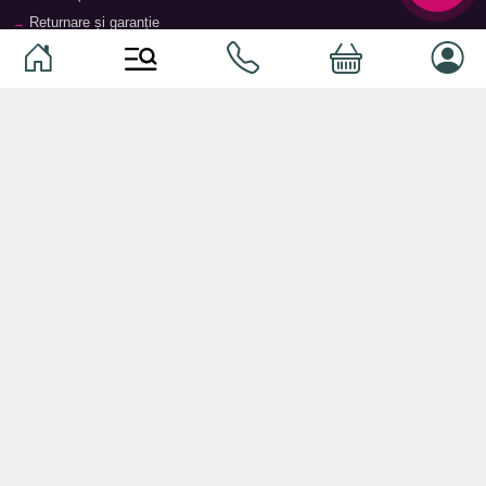
Returnare și garanție
Termeni și condiții
Contacte
Magazine
Categorii
Categorii
Animale de companie
Componente
Vaucher TopMag
Echipamente de rețea
Audiotehnică
Echipamente server
Căști
Dormitor
Smartphone-uri
Living
Smart watch-uri
Bucătărie
Telefoane mobile
Hol
Ochelari inteligenți
Cameră copii
Software
Birou și cabinet
Periferice
Sisteme de depozitare, rafturi,