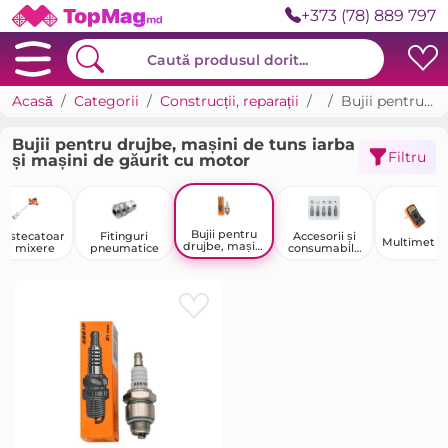
+373 (78) 889 797
Acasă
Categorii
Construcții, reparații
Unelte
Bujii pentru drujbe, mașini de tuns iarba și mașini de găurit cu motor
Bujii pentru drujbe, mașini de tuns iarba
Filtru
și mașini de găurit cu motor
Bujii pentru
estecatoar
Fitinguri
Accesorii și
Multimetre
drujbe, mașini
 și mixere
pneumatice
consumabile
de tuns iarba
pentru unelte
și mașini de
găurit cu
motor