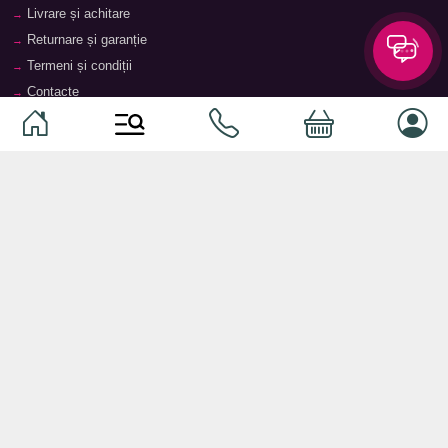
Livrare și achitare
Returnare și garanție
Termeni și condiții
Contacte
Magazine
Categorii
Categorii
Animale de companie
Componente
Vaucher TopMag
Echipamente de rețea
Audiotehnică
Echipamente server
Căști
Dormitor
Smartphone-uri
Living
Smart watch-uri
Bucătărie
Telefoane mobile
Hol
Ochelari inteligenți
Cameră copii
Software
Birou și cabinet