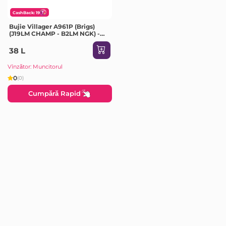
CashBack: 19
Bujie Villager A961P (Brigs)
(J19LM CHAMP - B2LM NGK) -
21mm
38 L
Vînzător: Muncitorul
0
(0)
Cumpără Rapid