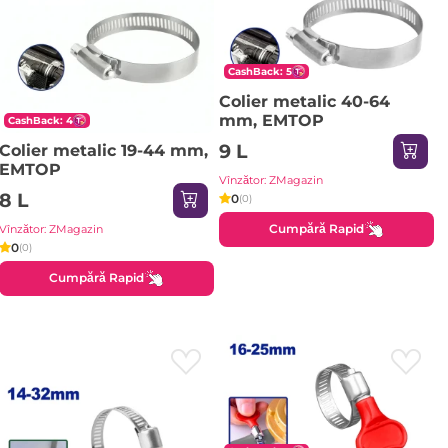
CashBack: 5
Colier metalic 40-64
mm, EMTOP
CashBack: 4
9 L
Colier metalic 19-44 mm,
EMTOP
Vînzător: ZMagazin
8 L
0
(0)
Cumpără Rapid
Vînzător: ZMagazin
0
(0)
Cumpără Rapid