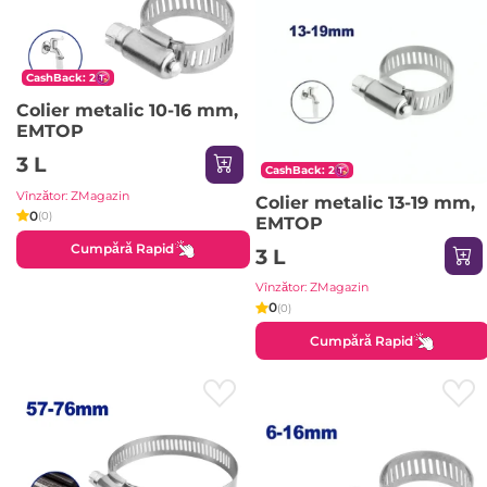
CashBack: 2
Colier metalic 10-16 mm,
EMTOP
3 L
CashBack: 2
Vînzător: ZMagazin
Colier metalic 13-19 mm,
0
(0)
EMTOP
Cumpără Rapid
3 L
Vînzător: ZMagazin
0
(0)
Cumpără Rapid