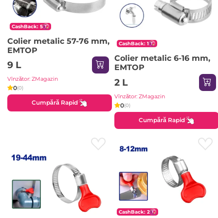
CashBack: 5
Colier metalic 57-76 mm,
CashBack: 1
EMTOP
Colier metalic 6-16 mm,
9 L
EMTOP
Vînzător: ZMagazin
2 L
0
(0)
Vînzător: ZMagazin
Cumpără Rapid
0
(0)
Cumpără Rapid
CashBack: 2