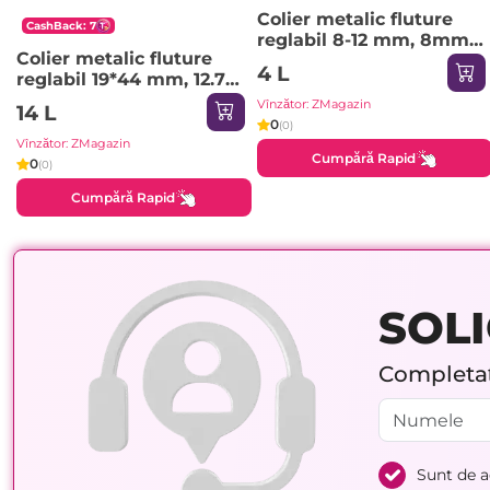
Colier metalic fluture
CashBack: 7
reglabil 8-12 mm, 8mm,
Colier metalic fluture
EMTOP
4 L
reglabil 19*44 mm, 12.7
mm, EMTOP
Vînzător: ZMagazin
14 L
0
(0)
Vînzător: ZMagazin
Cumpără Rapid
0
(0)
Cumpără Rapid
SOLI
Completați
Sunt de 