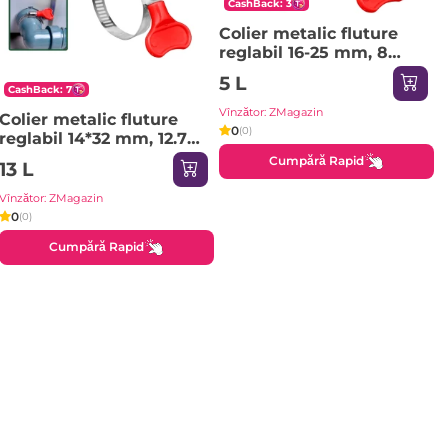
CashBack: 3
Colier metalic fluture
reglabil 16-25 mm, 8
mm, EMTOP
5 L
CashBack: 7
Vînzător: ZMagazin
Colier metalic fluture
0
(0)
reglabil 14*32 mm, 12.7
mm, EMTOP
Cumpără Rapid
13 L
Vînzător: ZMagazin
0
(0)
Cumpără Rapid