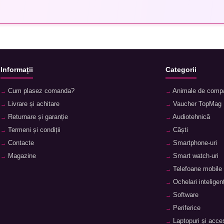
Informații
Categorii
Cum plasez comanda?
Animale de comp
Livrare și achitare
Vaucher TopMag
Returnare și garanție
Audiotehnică
Termeni și condiții
Căști
Contacte
Smartphone-uri
Magazine
Smart watch-uri
Telefoane mobile
Ochelari inteligenț
Software
Periferice
Laptopuri și acces