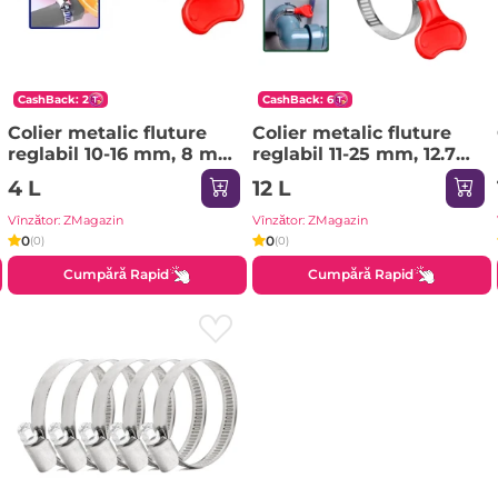
CashBack: 2
CashBack: 6
Colier metalic fluture
Colier metalic fluture
reglabil 10-16 mm, 8 mm,
reglabil 11-25 mm, 12.7
EMTOP
mm, EMTOP
4 L
12 L
Vînzător: ZMagazin
Vînzător: ZMagazin
0
0
(0)
(0)
Cumpără Rapid
Cumpără Rapid