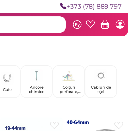
+373 (78) 889 797
Ру
Ancore
Colțuri
Cabluri de
Cuie
chimice
perforate,
oțel
benzi și plăci