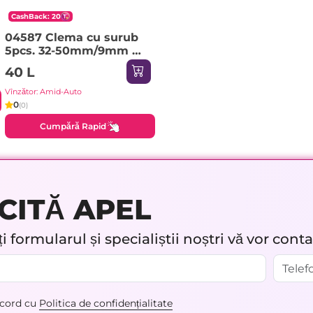
CashBack: 20
04587 Clema cu surub
5pcs. 32-50mm/9mm W2
metal
40 L
Vînzător: Amid-Auto
0
(0)
Cumpără Rapid
CITĂ APEL
 formularul și specialiștii noștri vă vor cont
acord cu
Politica de confidențialitate