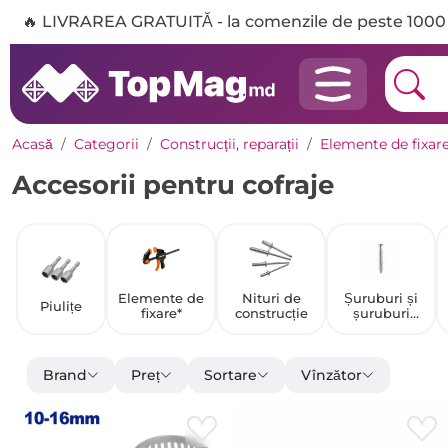
🔥 LIVRAREA GRATUITĂ - la comenzile de peste 1000 
Acasă
Categorii
Construcții, reparații
Elemente de fixar
Accesorii pentru cofraje
Elemente de
Nituri de
Șuruburi și
Piulițe
fixare*
construcție
șuruburi
autofiletante
Brand
Preț
Sortare
Vînzător