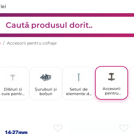
lei
e
Accesorii pentru cofraje
Accesorii
Dibluri și
Șuruburi și
Seturi de
pentru
cuie pentru
bolțuri
elemente de
cofraje
dibluri
fixare