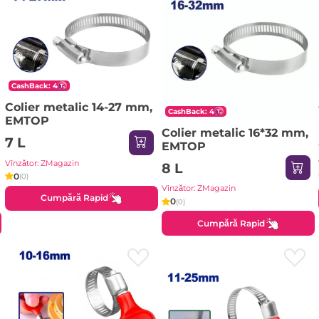
CashBack: 4
Colier metalic 14-27 mm,
CashBack: 4
EMTOP
Colier metalic 16*32 mm,
7 L
EMTOP
Vînzător: ZMagazin
8 L
0
(0)
Vînzător: ZMagazin
Cumpără Rapid
0
(0)
Cumpără Rapid