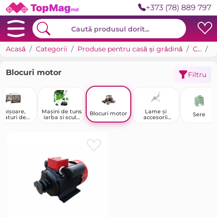
+373 (78) 889 797
Acasă
Categorii
Produse pentru casă și grădină
Casa de tara, grădină și legumicultură
B
Blocuri motor
Filtru
Foișoare,
Mașini de tuns
Lame și
Blocuri motor
Sere
paturi de
iarba și scule
accesorii
camping și
electrice
pentru mașini
iurte
pentru
de tuns iarba
exterior