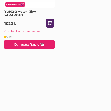
CashBack: 510
YL802-2 Motor 1.3kw
YAMAMOTO
1020 L
Vînzător: Instrumentmarket
0
(0)
Cumpără Rapid