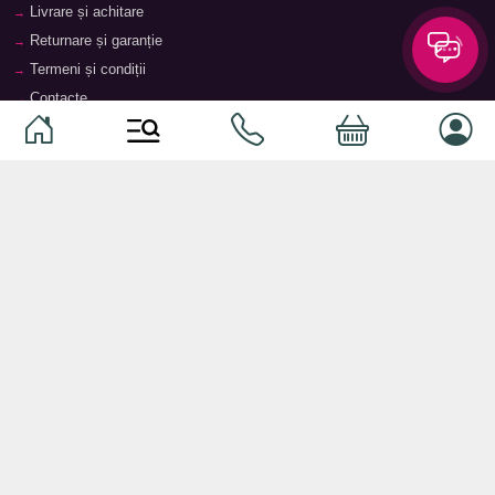
Livrare și achitare
Returnare și garanție
Termeni și condiții
Contacte
Magazine
Categorii
Categorii
Animale de companie
Componente
Vaucher TopMag
Echipamente de rețea
Audiotehnică
Echipamente server
Căști
Dormitor
Smartphone-uri
Living
Smart watch-uri
Bucătărie
Telefoane mobile
Hol
Ochelari inteligenți
Cameră copii
Software
Birou și cabinet
Periferice
Sisteme de depozitare, rafturi,