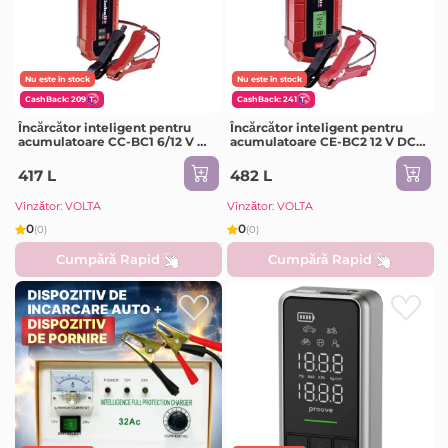
Nu este în stock
Nu este în stock
CashBack: 209
CashBack: 241
Încărcător inteligent pentru
Încărcător inteligent pentru
acumulatoare CC-BC1 6/12 V DC
acumulatoare CE-BC2 12 V DC
IP65 Einhell
IP65 Einhell
417 L
482 L
Vînzător: VOLTA
Vînzător: VOLTA
0
0
(0)
(0)
Cumpără Rapid
Cumpără Rapid