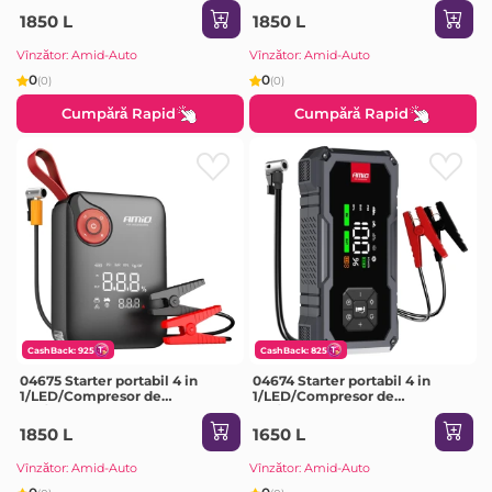
12Ah 1600A
1850 L
1850 L
Vînzător: Amid-Auto
Vînzător: Amid-Auto
0
0
(0)
(0)
Cumpără Rapid
Cumpără Rapid
CashBack: 925
CashBack: 825
04675 Starter portabil 4 in
04674 Starter portabil 4 in
1/LED/Compresor de
1/LED/Compresor de
aer/Acumulator extern 12V
aer/Acumulator extern 12V
7,2Ah 600A
7,2Ah 600A
1850 L
1650 L
Vînzător: Amid-Auto
Vînzător: Amid-Auto