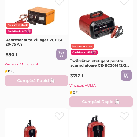
Nu este în stock
CashBack: 425
Redresor auto Villager VCB 6E
20-75 Ah
Nu este în stock
CashBack: 1856
850 L
Încărcător inteligent pentru
Vînzător: Muncitorul
acumulatoare CE-BC30M 12/24
V DC Einhell
0
(0)
3712 L
Cumpără Rapid
Vînzător: VOLTA
0
(0)
Cumpără Rapid