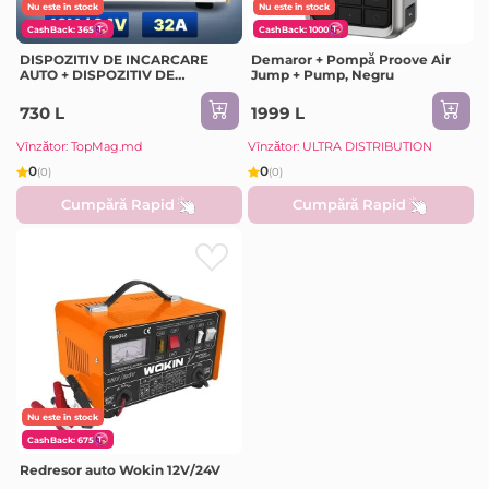
Nu este în stock
Nu este în stock
CashBack: 365
CashBack: 1000
DISPOZITIV DE INCARCARE
Demaror + Pompă Proove Air
AUTO + DISPOZITIV DE
Jump + Pump, Negru
PORNIRE
730 L
1999 L
Vînzător: TopMag.md
Vînzător: ULTRA DISTRIBUTION
0
0
(0)
(0)
Cumpără Rapid
Cumpără Rapid
Nu este în stock
CashBack: 675
Redresor auto Wokin 12V/24V