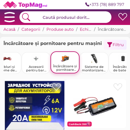
+373 (78) 889 797
Acasă
Categorii
Produse auto
Echipamente auto
Încărcătoare și pornitoare pentru mașini
Încărcătoare și pornitoare pentru mașini
Filtru
Încărcătoare și
Cabluri și
Accesorii
Sisteme de
Încărcătoa
pornitoare
cleme de
pentru bara
monitorizare a
de baterii 
pentru mașini
pornire
de remorcare
presiunii în
dispozitive
anvelope
pornire
CashBack: 350