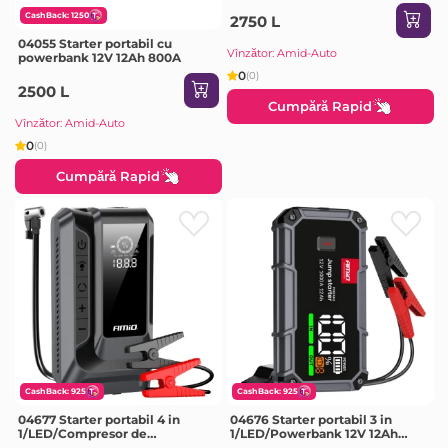
CashBack: 1250
2750 L
04055 Starter portabil cu
Vînzător: Amid-Auto
powerbank 12V 12Ah 800A
0
(0)
2500 L
Cumpără Rapid
Vînzător: Amid-Auto
0
(0)
Cumpără Rapid
CashBack: 925
CashBack: 925
04677 Starter portabil 4 in
04676 Starter portabil 3 in
1/LED/Compresor de
1/LED/Powerbank 12V 12Ah
aer/Acumulator extern 12V
1000A