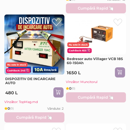
Cumpără Rapid
Nu este în stock
CashBack: 825
Redresor auto Villager VCB 18S
60-150Ah
Nu este în stock
CashBack: 240
1650 L
DISPOZITIV DE INCARCARE
Vînzător: Muncitorul
AUTO
0
(0)
480 L
Cumpără Rapid
Vînzător: TopMag.md
0
Vândute: 2
(0)
Cumpără Rapid