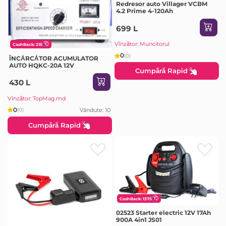
Redresor auto Villager VCBM
4.2 Prime 4-120Ah
699 L
Vînzător: Muncitorul
CashBack: 215
0
(0)
ÎNCĂRCĂTOR ACUMULATOR
AUTO HQKC-20A 12V
Cumpără Rapid
430 L
Vînzător: TopMag.md
0
Vândute: 10
(0)
Cumpără Rapid
CashBack: 1375
02523 Starter electric 12V 17Ah
900A 4in1 JS01