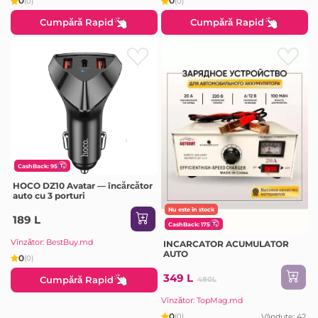
0
0
(0)
(0)
Cumpără Rapid
Cumpără Rapid
CashBack: 95
HOCO DZ10 Avatar — încărcător
auto cu 3 porturi
Nu este în stock
189 L
CashBack: 175
Vînzător: BestBuy.md
INCARCATOR ACUMULATOR
AUTO
0
(0)
349 L
Cumpără Rapid
480L
Vînzător: TopMag.md
0
Vândute: 42
(0)