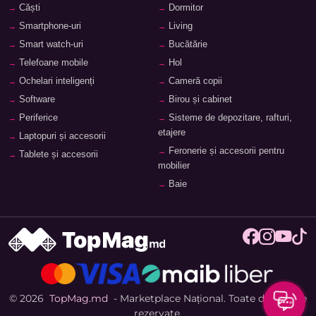
Căști
Dormitor
Smartphone-uri
Living
Smart watch-uri
Bucătărie
Telefoane mobile
Hol
Ochelari inteligenți
Cameră copii
Software
Birou și cabinet
Periferice
Sisteme de depozitare, rafturi,
etajere
Laptopuri și accesorii
Feronerie și accesorii pentru
Tablete și accesorii
mobilier
Baie
© 2026
TopMag.md
- Marketplace Național. Toate drepturile
rezervate.