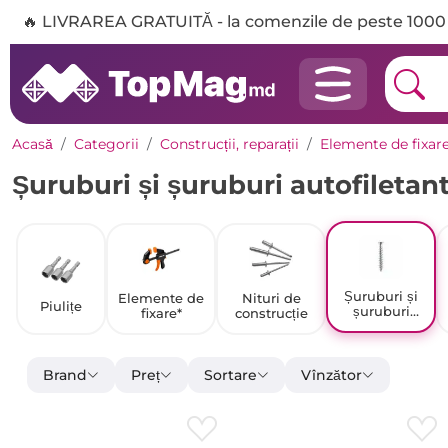
🔥 LIVRAREA GRATUITĂ - la comenzile de peste 1000 
Acasă
Categorii
Construcții, reparații
Elemente de fixar
Șuruburi și șuruburi autofiletan
Șuruburi și
Elemente de
Nituri de
Piulițe
șuruburi
fixare*
construcție
autofiletante
Brand
Preț
Sortare
Vînzător