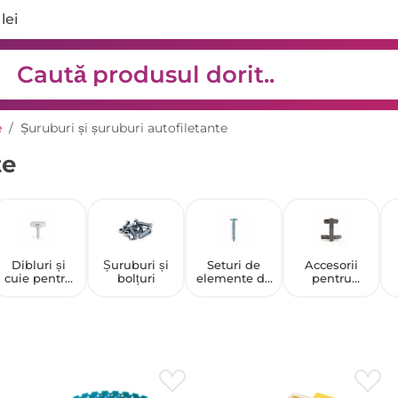
lei
e
Șuruburi și șuruburi autofiletante
te
Dibluri și
Șuruburi și
Seturi de
Accesorii
cuie pentru
bolțuri
elemente de
pentru
dibluri
fixare
cofraje