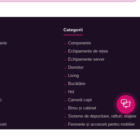
Categorii
anie
Componente
Echipamente de rețea
Echipamente server
Dormitor
Living
Bucătărie
Hol
i
Cameră copii
Birou și cabinet
Sisteme de depozitare, rafturi, etajere
orii
Feronerie și accesorii pentru mobilier
ii
Baie