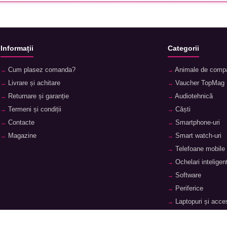
Informații
Categorii
Cum plasez comanda?
Animale de comp
Livrare și achitare
Vaucher TopMag
Returnare și garanție
Audiotehnică
Termeni și condiții
Căști
Contacte
Smartphone-uri
Magazine
Smart watch-uri
Telefoane mobile
Ochelari inteligenț
Software
Periferice
Laptopuri și acces
Tablete și accesor