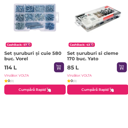
CashBack: 57
CashBack: 43
Set șuruburi și cuie 580
Set șuruburi si cleme
buc. Vorel
170 buc. Yato
114 L
85 L
Vînzător: VOLTA
Vînzător: VOLTA
0
0
(0)
(0)
Cumpără Rapid
Cumpără Rapid