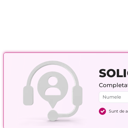
SOLI
Completați
Sunt de 