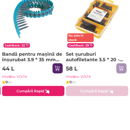
Nu este în
stock
CashBack: 22
CashBack: 29
Bandă pentru mașină de
Set șuruburi
înșurubat 3.9 * 35 mm
autofiletante 3.5 * 20 -
50 buc. Makita
45 mm 60 buc. Kranz
44 L
58 L
Vînzător: VOLTA
Vînzător: VOLTA
0
0
(0)
(0)
Cumpără Rapid
Cumpără Rapid