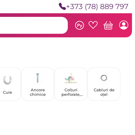
+373 (78) 889 797
Ру
Ancore
Colțuri
Cabluri de
Cuie
chimice
perforate,
oțel
benzi și plăci