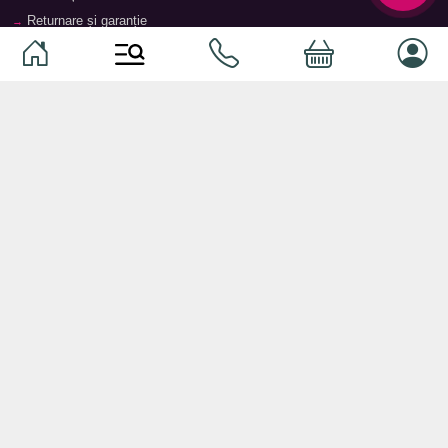
Returnare și garanție
Termeni și condiții
Contacte
Magazine
Categorii
Categorii
Animale de companie
Componente
Vaucher TopMag
Echipamente de rețea
Audiotehnică
Echipamente server
Căști
Dormitor
Smartphone-uri
Living
Smart watch-uri
Bucătărie
Telefoane mobile
Hol
Ochelari inteligenți
Cameră copii
Software
Birou și cabinet
Periferice
Sisteme de depozitare, rafturi,