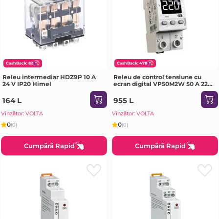
CashBack: 82
CashBack: 478
Releu intermediar HDZ9P 10 A
Releu de control tensiune cu
24 V IP20 Himel
ecran digital VP50M2W 50 A 220
- 240 V IP20 Digitop
164 L
955 L
Vînzător: VOLTA
Vînzător: VOLTA
0
0
(0)
(0)
Cumpără Rapid
Cumpără Rapid