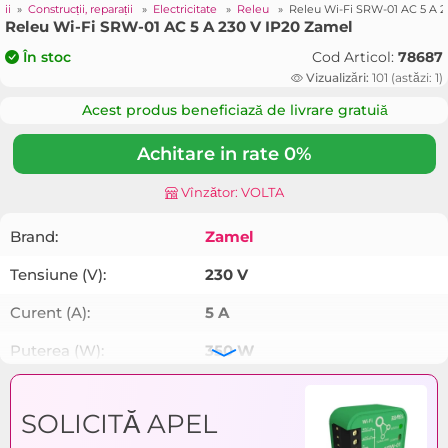
ii
»
Construcții, reparații
»
Electricitate
»
Releu
»
Releu Wi-Fi SRW-01 AC 5 A 2
Releu Wi-Fi SRW-01 AC 5 A 230 V IP20 Zamel
Cod Articol:
78687
În stoc
Vizualizări:
101 (astăzi: 1)
Acest produs beneficiază de livrare gratuiă
Achitare in rate 0%
Vînzător: VOLTA
Brand:
Zamel
Tensiune (V):
230 V
Curent (A):
5 A
Puterea (W):
350 W
Tip:
AC
SOLICITĂ APEL
Gradul de protecţie (IP):
IP20