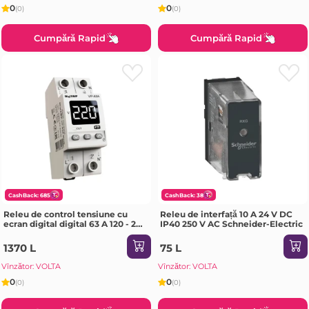
0
0
(0)
(0)
Cumpără Rapid
Cumpără Rapid
CashBack: 685
CashBack: 38
Releu de control tensiune cu
Releu de interfață 10 A 24 V DC
ecran digital digital 63 A 120 - 270
IP40 250 V AC Schneider-Electric
V IP20 Digitop
1370 L
75 L
Vînzător: VOLTA
Vînzător: VOLTA
0
0
(0)
(0)