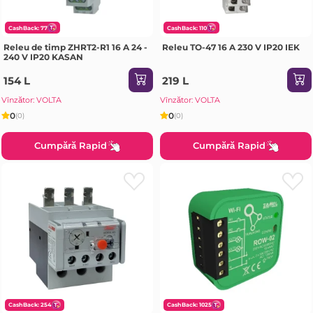
CashBack: 77
CashBack: 110
Releu de timp ZHRT2-R1 16 A 24 -
Releu TO-47 16 A 230 V IP20 IEK
240 V IP20 KASAN
154 L
219 L
Vînzător: VOLTA
Vînzător: VOLTA
0
0
(0)
(0)
Cumpără Rapid
Cumpără Rapid
CashBack: 254
CashBack: 1025