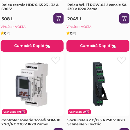
Releu termic HDRX-65 23 - 32 A
Releu Wi-Fi ROW-02 2 canale 5A
690 V
230 V IP20 Zamel
508 L
2049 L
Vînzător: VOLTA
Vînzător: VOLTA
0
0
(0)
(0)
Cumpără Rapid
Cumpără Rapid
CashBack: 1175
CashBack: 90
Controler sonerie școală SDM-10
Soclu releu 2 C/O 5 A 250 V IP20
2NO/NC 230 V IP20 Zamel
Schneider-Electric