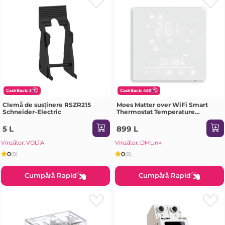
CashBack: 3
CashBack: 450
Clemă de susținere RSZR215
Moes Matter over WiFi Smart
Schneider-Electric
Thermostat Temperature
Controller Water/ Gas Boiler 5A,
White
5 L
899 L
Vînzător: VOLTA
Vînzător: DMLink
0
0
(0)
(0)
Cumpără Rapid
Cumpără Rapid