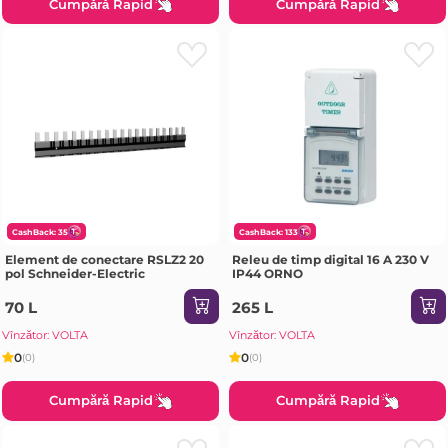
Cumpără Rapid
Cumpără Rapid
CashBack: 35
CashBack: 133
Element de conectare RSLZ2 20
Releu de timp digital 16 A 230 V
pol Schneider-Electric
IP44 ORNO
70 L
265 L
Vînzător: VOLTA
Vînzător: VOLTA
0
0
(0)
(0)
Cumpără Rapid
Cumpără Rapid