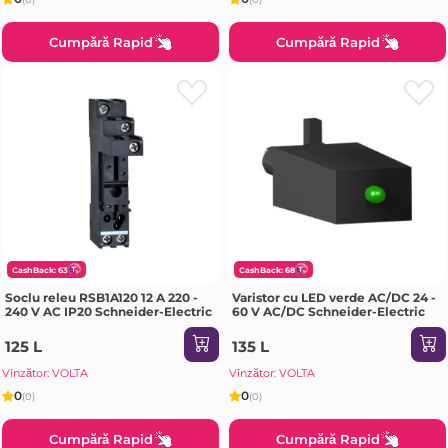
Cumpără Rapid
Cumpără Rapid
CashBack: 63
CashBack: 68
Soclu releu RSB1A120 12 A 220 -
Varistor cu LED verde AC/DC 24 -
240 V AC IP20 Schneider-Electric
60 V AC/DC Schneider-Electric
125 L
135 L
Vînzător: VOLTA
Vînzător: VOLTA
0
0
(0)
(0)
Cumpără Rapid
Cumpără Rapid