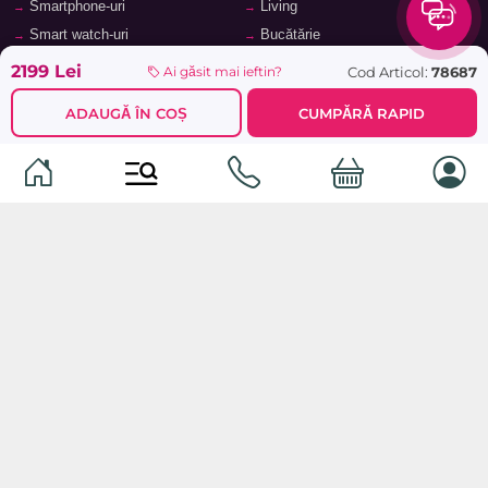
Smartphone-uri
Living
Smart watch-uri
Bucătărie
Telefoane mobile
Hol
2199 Lei
Cod Articol:
78687
Ai găsit mai ieftin?
Ochelari inteligenți
Cameră copii
ADAUGĂ ÎN COȘ
CUMPĂRĂ RAPID
Software
Birou și cabinet
Periferice
Sisteme de depozitare, rafturi,
etajere
Laptopuri și accesorii
Feronerie și accesorii pentru
Tablete și accesorii
mobilier
Baie
© 2026
TopMag.md
- Marketplace Național. Toate drepturile
rezervate.