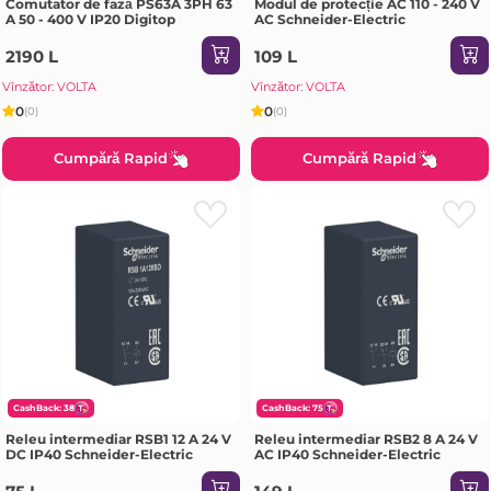
Comutator de fază PS63A 3PH 63
Modul de protecție AC 110 - 240 V
A 50 - 400 V IP20 Digitop
AC Schneider-Electric
2190 L
109 L
Vînzător: VOLTA
Vînzător: VOLTA
0
0
(0)
(0)
Cumpără Rapid
Cumpără Rapid
CashBack: 38
CashBack: 75
Releu intermediar RSB1 12 A 24 V
Releu intermediar RSB2 8 A 24 V
DC IP40 Schneider-Electric
AC IP40 Schneider-Electric