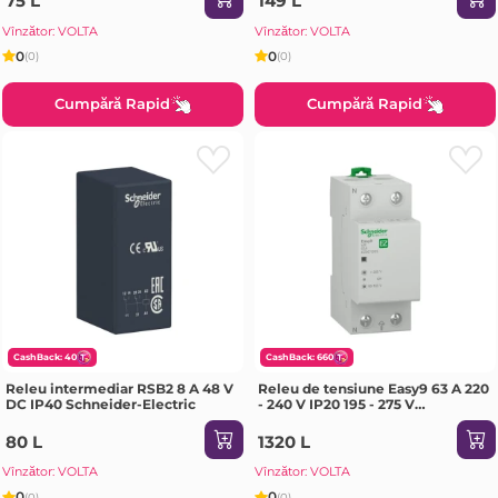
75 L
149 L
Vînzător: VOLTA
Vînzător: VOLTA
0
0
(0)
(0)
Cumpără Rapid
Cumpără Rapid
CashBack: 40
CashBack: 660
Releu intermediar RSB2 8 A 48 V
Releu de tensiune Easy9 63 A 220
DC IP40 Schneider-Electric
- 240 V IP20 195 - 275 V
Schneider-Electric
80 L
1320 L
Vînzător: VOLTA
Vînzător: VOLTA
0
0
(0)
(0)