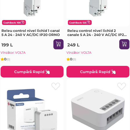
CashBack: 100
CashBack: 125
Releu control nivel lichid 1 canal
Releu control nivel lichid 2
5 A 24 - 240 V AC/DC IP20 ORNO
canale 5 A 24 - 240 V AC/DC IP20
ORNO
199 L
249 L
Vînzător: VOLTA
Vînzător: VOLTA
0
0
(0)
(0)
Cumpără Rapid
Cumpără Rapid