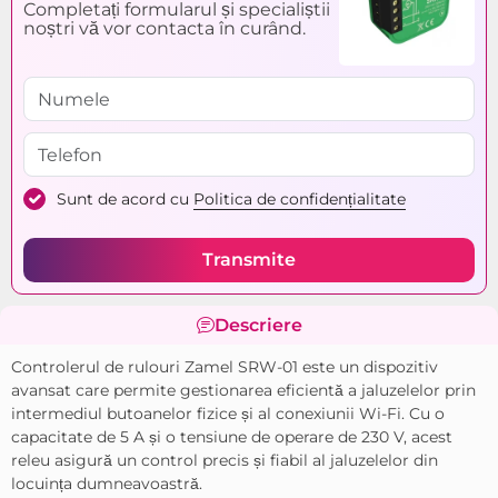
Completați formularul și specialiștii
Model:
SRW-01
noștri vă vor contacta în curând.
Dimensiuni (L x W x H x
47 x 47 x 23 mm
Ø):
Temperatura mediului
de la -10°С pînă la +55°С
ambiant la exploatare:
Frecvenţa:
50/60 Hz
Sunt de acord cu
Politica de confidențialitate
Transmite
Descriere
Controlerul de rulouri Zamel SRW-01 este un dispozitiv
avansat care permite gestionarea eficientă a jaluzelelor prin
intermediul butoanelor fizice și al conexiunii Wi-Fi. Cu o
capacitate de 5 A și o tensiune de operare de 230 V, acest
releu asigură un control precis și fiabil al jaluzelelor din
locuința dumneavoastră.