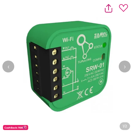
‹
›
1/2
CashBack: 1100