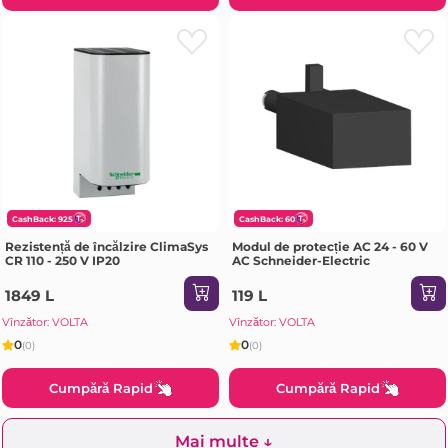
CashBack: 925
CashBack: 60
Rezistență de încălzire ClimaSys
Modul de protecție AC 24 - 60 V
CR 110 - 250 V IP20
AC Schneider-Electric
1849 L
119 L
Vînzător: VOLTA
Vînzător: VOLTA
0
0
(0)
(0)
Cumpără Rapid
Cumpără Rapid
Mai multe ↓