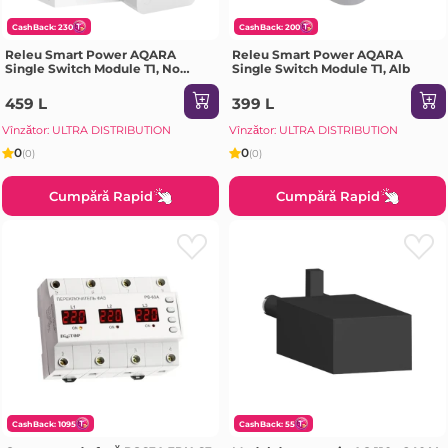
CashBack: 230
CashBack: 200
Releu Smart Power AQARA
Releu Smart Power AQARA
Single Switch Module T1, No
Single Switch Module T1, Alb
Neutral, Alb
459 L
399 L
Vînzător: ULTRA DISTRIBUTION
Vînzător: ULTRA DISTRIBUTION
0
0
(0)
(0)
Cumpără Rapid
Cumpără Rapid
CashBack: 1095
CashBack: 55