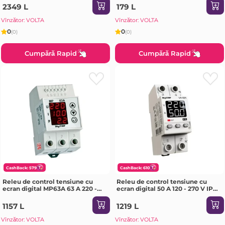
2349 L
179 L
Vînzător: VOLTA
Vînzător: VOLTA
0
0
(0)
(0)
Cumpără Rapid
Cumpără Rapid
CashBack: 579
CashBack: 610
Releu de control tensiune cu
Releu de control tensiune cu
ecran digital MP63A 63 A 220 -
ecran digital 50 A 120 - 270 V IP20
380 V IP20 Digitop
Digitop
1157 L
1219 L
Vînzător: VOLTA
Vînzător: VOLTA