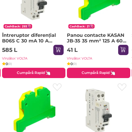
CashBack: 293
CashBack: 21
Întreruptor diferențial
Panou contacte KASAN
B06S C 30 mA 10 A
JB-35 35 mm² 125 A 600
1P+NP 220 - 240 V IEK
V
585 L
41 L
Vînzător: VOLTA
Vînzător: VOLTA
0
0
(0)
(0)
Cumpără Rapid
Cumpără Rapid