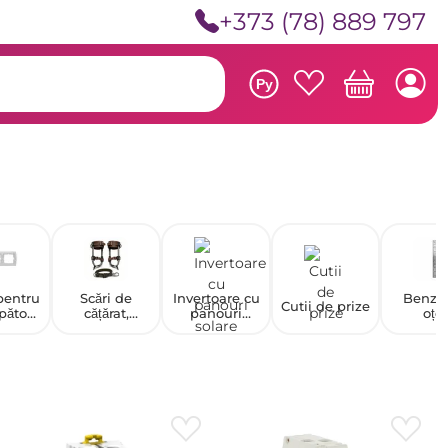
+373 (78) 889 797
Ру
entru
Scări de
Invertoare cu
Benzi 
Cutii de prize
pătoar
cățărat,
panouri
oțel
prize
gheare și
solare
inoxid
accesorii