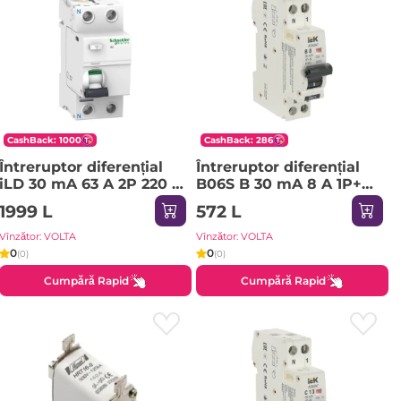
CashBack: 1000
CashBack: 286
Întreruptor diferențial
Întreruptor diferențial
iLD 30 mA 63 A 2P 220 -
B06S B 30 mA 8 A 1P+NP
240 V Schneider-Electric
220 - 240 V IEK
1999 L
572 L
Vînzător: VOLTA
Vînzător: VOLTA
0
0
(0)
(0)
Cumpără Rapid
Cumpără Rapid