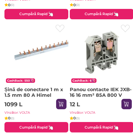
0
0
(0)
(0)
Cumpără Rapid
Cumpără Rapid
CashBack: 550
CashBack: 6
Șină de conectare 1 m x
Panou contacte IEK JXB-
1.5 mm 80 A Himel
16 16 mm² 85A 800 V
1099 L
12 L
Vînzător: VOLTA
Vînzător: VOLTA
0
0
(0)
(0)
Cumpără Rapid
Cumpără Rapid