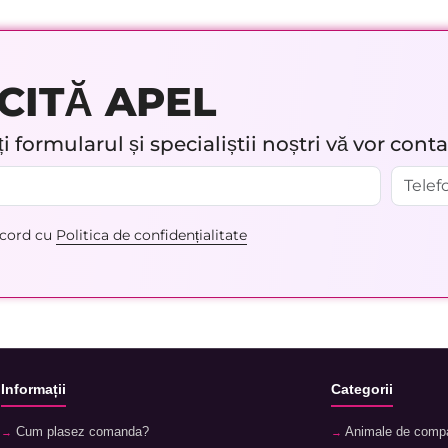
CITĂ APEL
 formularul și specialiștii noștri vă vor cont
acord cu
Politica de confidențialitate
Informații
Categorii
Cum plasez comanda?
Animale de comp