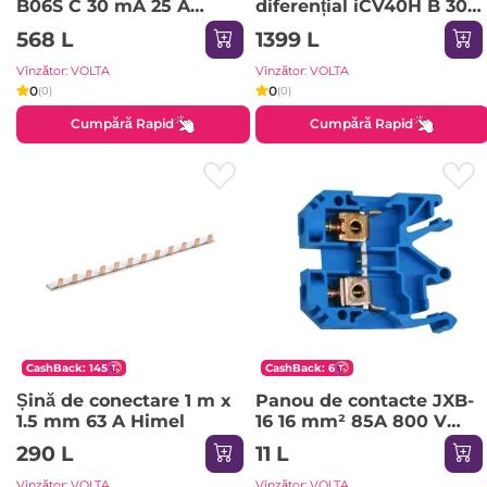
B06S C 30 mA 25 A
diferențial iCV40H B 30
1P+NP 220 - 240 V IEK
mA 25 A 1P+N 220 - 240
568 L
1399 L
V Schneider-Electric
Vînzător: VOLTA
Vînzător: VOLTA
0
0
(0)
(0)
Cumpără Rapid
Cumpără Rapid
CashBack: 145
CashBack: 6
Șină de conectare 1 m x
Panou de contacte JXB-
1.5 mm 63 A Himel
16 16 mm² 85A 800 V
KASAN
290 L
11 L
Vînzător: VOLTA
Vînzător: VOLTA