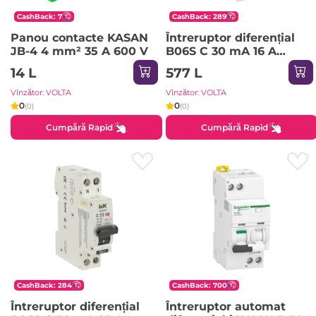
CashBack: 7
CashBack: 289
Panou contacte KASAN
Întreruptor diferențial
JB-4 4 mm² 35 A 600 V
B06S C 30 mA 16 A
1P+NP 220 - 240 V IEK
14 L
577 L
Vînzător: VOLTA
Vînzător: VOLTA
0
0
(0)
(0)
Cumpără Rapid
Cumpără Rapid
CashBack: 284
CashBack: 700
Întreruptor diferențial
Întreruptor automat