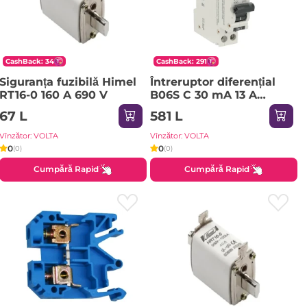
CashBack: 34
CashBack: 291
Siguranța fuzibilă Himel
Întreruptor diferențial
RT16-0 160 A 690 V
B06S C 30 mA 13 A
1P+NP 220 - 240 V IEK
67 L
581 L
Vînzător: VOLTA
Vînzător: VOLTA
0
0
(0)
(0)
Cumpără Rapid
Cumpără Rapid