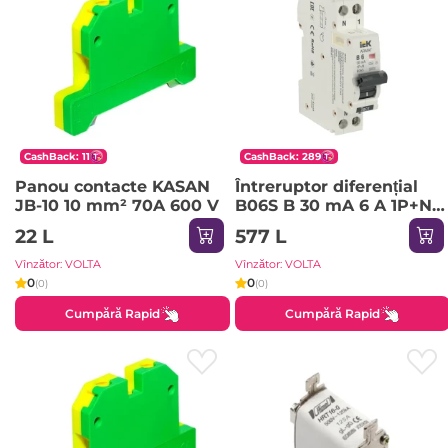
CashBack: 11
CashBack: 289
Panou contacte KASAN
Întreruptor diferențial
JB-10 10 mm² 70A 600 V
B06S B 30 mA 6 A 1P+NP
220 - 240 V IEK
22 L
577 L
Vînzător: VOLTA
Vînzător: VOLTA
0
0
(0)
(0)
Cumpără Rapid
Cumpără Rapid