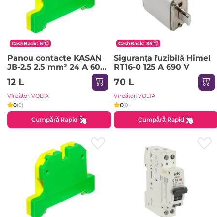
CashBack: 6
CashBack: 35
Panou contacte KASAN
Siguranța fuzibilă Himel
JB-2.5 2.5 mm² 24 A 600
RT16-0 125 A 690 V
V
12 L
70 L
Vînzător: VOLTA
Vînzător: VOLTA
0
0
(0)
(0)
Cumpără Rapid
Cumpără Rapid