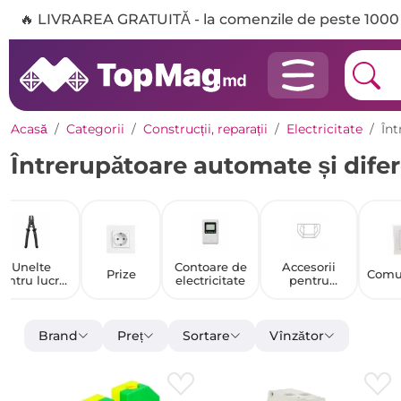
🔥 LIVRAREA GRATUITĂ - la comenzile de peste 1000 
Acasă
Categorii
Construcții, reparații
Electricitate
Înt
Întrerupătoare automate și difer
Unelte
Contoare de
Accesorii
Prize
Comu
entru lucrul
electricitate
pentru
cu cabluri
jgheaburi de
cabluri
Brand
Preț
Sortare
Vînzător