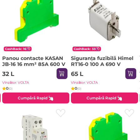
CashBack: 16
CashBack: 33
Panou contacte KASAN
Siguranța fuzibilă Himel
JB-16 16 mm² 85A 600 V
RT16-0 100 A 690 V
32 L
65 L
Vînzător: VOLTA
Vînzător: VOLTA
0
0
(0)
(0)
Cumpără Rapid
Cumpără Rapid