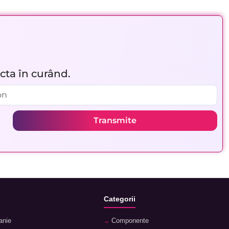
acta în curând.
Transmite
Categorii
anie
Componente