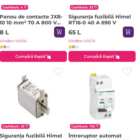
CashBack: 4
CashBack: 33
Panou de contacte JXB-
Siguranța fuzibilă Himel
10 10 mm² 70 A 800 V
RT16-0 40 A 690 V
KASAN
8 L
65 L
Vînzător: VOLTA
Vînzător: VOLTA
0
0
(0)
(0)
Cumpără Rapid
Cumpără Rapid
CashBack: 35
CashBack: 725
Siguranța fuzibilă Himel
Întreruptor automat