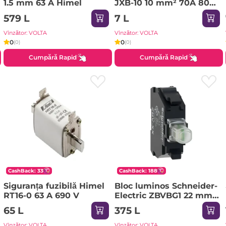
1.5 mm 63 A Himel
JXB-10 10 mm² 70A 800
V
579 L
7 L
Vînzător: VOLTA
Vînzător: VOLTA
0
0
(0)
(0)
Cumpără Rapid
Cumpără Rapid
CashBack: 33
CashBack: 188
Siguranța fuzibilă Himel
Bloc luminos Schneider-
RT16-0 63 A 690 V
Electric ZBVBG1 22 mm
24 - 240 V
65 L
375 L
Vînzător: VOLTA
Vînzător: VOLTA