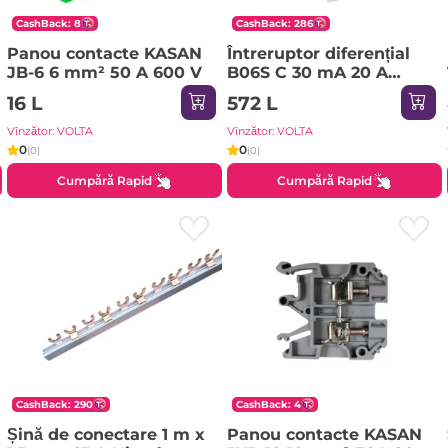
CashBack: 8
CashBack: 286
Panou contacte KASAN
Întreruptor diferențial
JB-6 6 mm² 50 A 600 V
B06S C 30 mA 20 A
1P+NP 220 - 240 V IEK
16 L
572 L
Vînzător: VOLTA
Vînzător: VOLTA
0
0
(0)
(0)
Cumpără Rapid
Cumpără Rapid
CashBack: 290
CashBack: 4
Șină de conectare 1 m x
Panou contacte KASAN