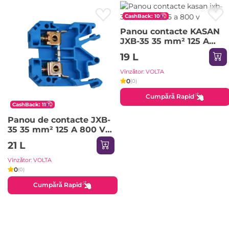
CashBack: 10
Panou contacte KASAN
JXB-35 35 mm² 125 A
800 V
19 L
Vînzător: VOLTA
0
(0)
Cumpără Rapid
CashBack: 11
Panou de contacte JXB-
35 35 mm² 125 A 800 V
KASAN
21 L
Vînzător: VOLTA
0
(0)
Cumpără Rapid