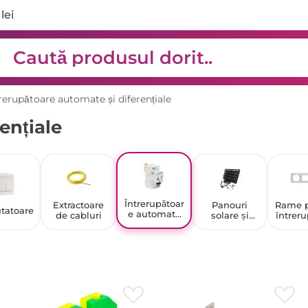
lei
rerupătoare automate și diferențiale
ențiale
Întrerupătoar
Extractoare
Panouri
Rame p
tatoare
e automate
de cabluri
solare și
întreru
și
componente
e și 
diferențiale