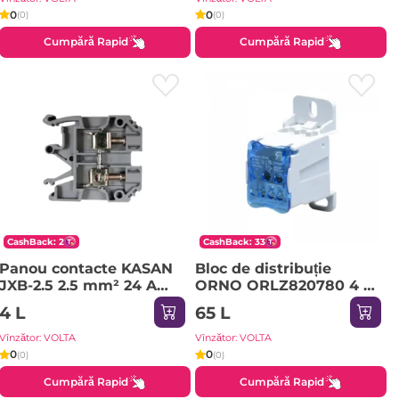
0
0
(0)
(0)
Cumpără Rapid
Cumpără Rapid
CashBack: 2
CashBack: 33
Panou contacte KASAN
Bloc de distribuție
JXB-2.5 2.5 mm² 24 A
ORNO ORLZ820780 4 x
800 V
6 - 2 x 16 mm² 80 A
4 L
65 L
Vînzător: VOLTA
Vînzător: VOLTA
0
0
(0)
(0)
Cumpără Rapid
Cumpără Rapid