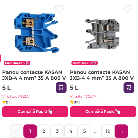
CashBack: 3
CashBack: 3
Panou contacte KASAN
Panou contacte KASAN
JXB-4 4 mm² 35 A 800 V
JXB-4 4 mm² 35 A 800 V
5 L
5 L
Vînzător: VOLTA
Vînzător: VOLTA
0
0
(0)
(0)
Cumpără Rapid
Cumpără Rapid
←
…
→
1
2
3
4
5
19