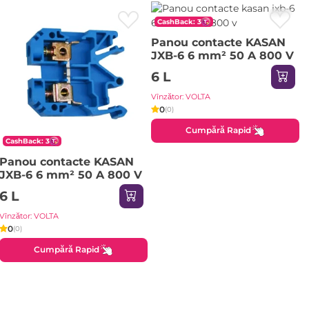
CashBack: 3
Panou contacte KASAN
JXB-6 6 mm² 50 A 800 V
6 L
Vînzător: VOLTA
0
(0)
Cumpără Rapid
CashBack: 3
Panou contacte KASAN
JXB-6 6 mm² 50 A 800 V
6 L
Vînzător: VOLTA
0
(0)
Cumpără Rapid