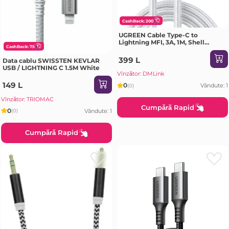
CashBack: 200
UGREEN Cable Type-C to
Lightning MFI, 3A, 1M, Shell
CashBack: 75
Braided, US304, Silver
399 L
Data cablu SWISSTEN KEVLAR
USB / LIGHTNING C 1.5M White
Vînzător: DMLink
149 L
0
Vândute: 1
(0)
Vînzător: TRIOMAC
Cumpără Rapid
0
Vândute: 1
(0)
Cumpără Rapid