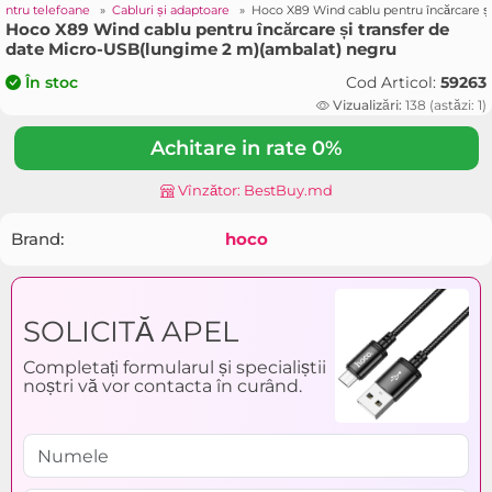
pentru telefoane
»
Cabluri și adaptoare
»
Hoco X89 Wind cablu pentru încărcare ș
Hoco X89 Wind cablu pentru încărcare și transfer de
date Micro-USB(lungime 2 m)(ambalat) negru
Cod Articol:
59263
În stoc
Vizualizări:
138 (astăzi: 1)
Achitare in rate 0%
Vînzător: BestBuy.md
Brand:
hoco
SOLICITĂ APEL
Completați formularul și specialiștii
noștri vă vor contacta în curând.