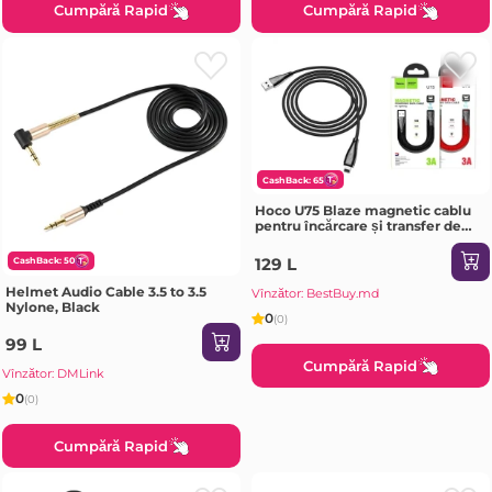
Cumpără Rapid
Cumpără Rapid
CashBack: 65
Hoco U75 Blaze magnetic cablu
pentru încărcare și transfer de
date pentru Lightning
129 L
CashBack: 50
Helmet Audio Cable 3.5 to 3.5
Vînzător: BestBuy.md
Nylone, Black
0
(0)
99 L
Cumpără Rapid
Vînzător: DMLink
0
(0)
Cumpără Rapid