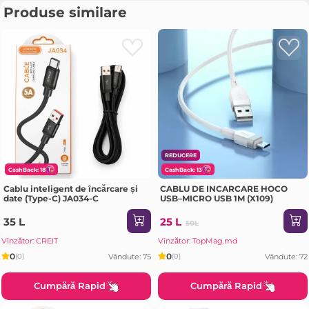
Produse similare
REDUCERE
CashBack: 18
CashBack: 13
Cablu inteligent de încărcare și
CABLU DE INCARCARE HOCO
date (Type-C) JA034-C
USB–MICRO USB 1M (X109)
35 L
25 L
50L
Vînzător: CREIT
Vînzător: TopMag.md
0
0
Vândute: 75
Vândute: 72
(0)
(0)
Cumpără Rapid
Cumpără Rapid