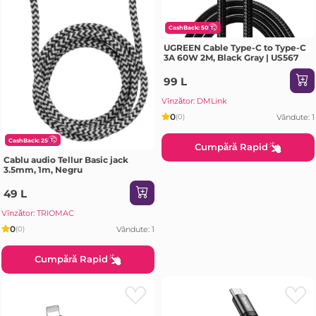
CashBack: 50
UGREEN Cable Type-C to Type-C
3A 60W 2M, Black Gray | US567
99 L
Vînzător: DMLink
0
Vândute: 1
(0)
CashBack: 25
Cumpără Rapid
Cablu audio Tellur Basic jack
3.5mm, 1m, Negru
49 L
Vînzător: TRIOMAC
0
Vândute: 1
(0)
Cumpără Rapid