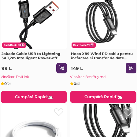
CashBack: 50
CashBack: 75
Jokade Cable USB to Lightning
Hoco X89 Wind PD cablu pentru
3A 1,2m Intelligent Power-off
încărcare și transfer de date
JA049, Black
Lightning(lungime 2 m)(ambalat)
negru
99 L
149 L
Vînzător: DMLink
Vînzător: BestBuy.md
0
0
(0)
(0)
Cumpără Rapid
Cumpără Rapid