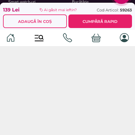
Smart watch-uri
Bucătărie
139 Lei
Cod Articol:
59263
Ai găsit mai ieftin?
Telefoane mobile
Hol
Ochelari inteligenți
Cameră copii
ADAUGĂ ÎN COȘ
CUMPĂRĂ RAPID
Software
Birou și cabinet
Periferice
Sisteme de depozitare, rafturi,
etajere
Laptopuri și accesorii
Feronerie și accesorii pentru
Tablete și accesorii
mobilier
Baie
© 2026
TopMag.md
- Marketplace Național. Toate drepturile
rezervate.