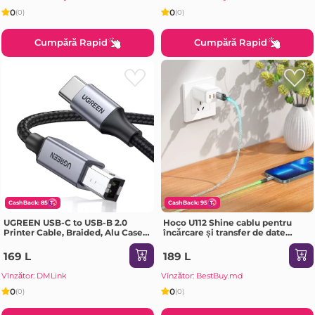
0
0
(0)
(0)
Cumpără Rapid
Cumpără Rapid
CashBack: 85
CashBack: 95
UGREEN USB-C to USB-B 2.0
Hoco U112 Shine cablu pentru
Printer Cable, Braided, Alu Case,
încărcare și transfer de date
2m, Black
pentru Lightning gri
169 L
189 L
Vînzător: DMLink
Vînzător: BestBuy.md
0
0
(0)
(0)