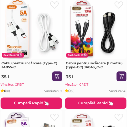
CashBack: 18
CashBack: 18
Cablu pentru încărcare (Type-C)
Cablu pentru încărcare (1 metru)
JA055-C
(Type-CC) JA043_C-C
35 L
35 L
Vînzător: CREIT
Vînzător: CREIT
0
0
Vândute: 62
Vândute: 41
(0)
(0)
Cumpără Rapid
Cumpără Rapid