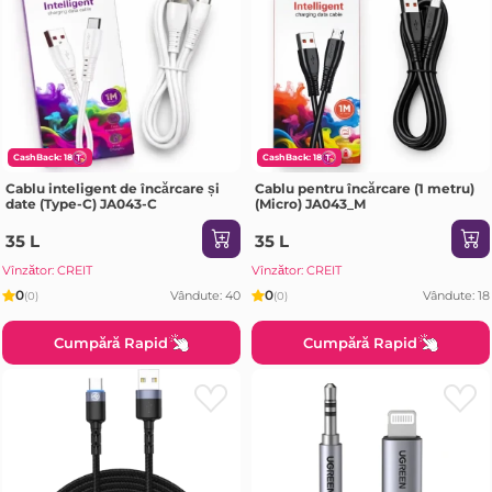
CashBack: 18
CashBack: 18
Cablu inteligent de încărcare și
Cablu pentru încărcare (1 metru)
date (Type-C) JA043-C
(Micro) JA043_M
35 L
35 L
Vînzător: CREIT
Vînzător: CREIT
0
0
Vândute: 40
Vândute: 18
(0)
(0)
Cumpără Rapid
Cumpără Rapid