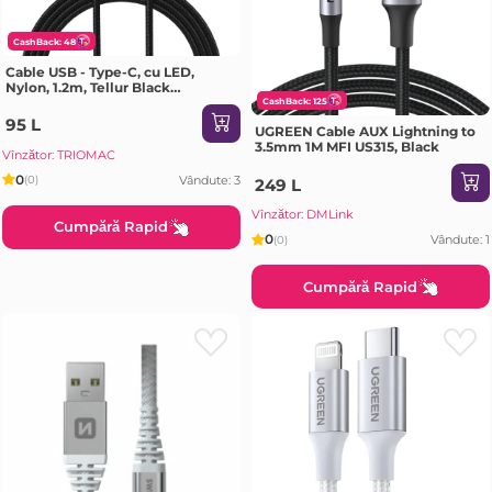
CashBack: 48
Cable USB - Type-C, cu LED,
Nylon, 1.2m, Tellur Black
TLL155363
CashBack: 125
95 L
UGREEN Cable AUX Lightning to
3.5mm 1M MFI US315, Black
Vînzător: TRIOMAC
0
Vândute: 3
(0)
249 L
Vînzător: DMLink
Cumpără Rapid
0
Vândute: 1
(0)
Cumpără Rapid