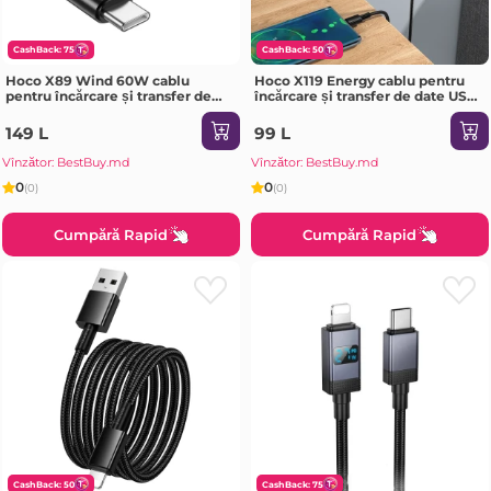
CashBack: 75
CashBack: 50
Hoco X89 Wind 60W cablu
Hoco X119 Energy cablu pentru
pentru încărcare și transfer de
încărcare și transfer de date USB-
date USB-C la USB-C(lungime 2
C(ambalat) negru
m)(ambalat) negru
149 L
99 L
Vînzător: BestBuy.md
Vînzător: BestBuy.md
0
0
(0)
(0)
Cumpără Rapid
Cumpără Rapid
CashBack: 50
CashBack: 75