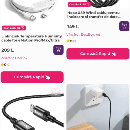
CashBack: 75
Hoco X89 Wind cablu pentru
încărcare și transfer de date
Lightning(lungime 2 m)(ambalat)
negru
149 L
CashBack: 105
Vînzător: BestBuy.md
LinknLink Temperature Humidity
cable for eMotion Pro/Max/Ultra
0
(0)
209 L
Cumpără Rapid
Vînzător: DMLink
0
(0)
Cumpără Rapid