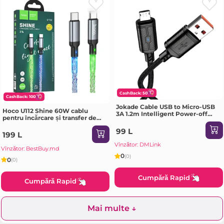
CashBack: 50
CashBack: 100
Jokade Cable USB to Micro-USB
Hoco U112 Shine 60W cablu
3A 1.2m Intelligent Power-off
pentru încărcare și transfer de
JA049, Black
date pentru USB-C la USB-C gri
99 L
199 L
Vînzător: DMLink
Vînzător: BestBuy.md
0
(0)
0
(0)
Cumpără Rapid
Cumpără Rapid
Mai multe ↓