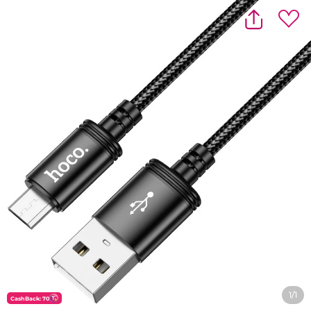
1/1
CashBack: 70