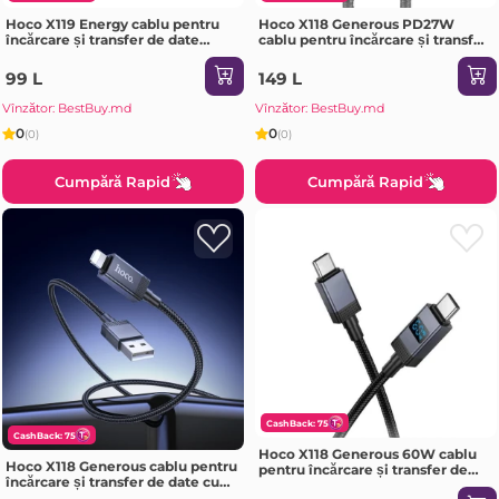
Hoco X119 Energy cablu pentru
Hoco X118 Generous PD27W
încărcare și transfer de date
cablu pentru încărcare și transfer
Lightning(ambalat) negru
de date cu afișaj Lightning negru
99 L
149 L
Vînzător: BestBuy.md
Vînzător: BestBuy.md
0
0
(0)
(0)
Cumpără Rapid
Cumpără Rapid
CashBack: 75
CashBack: 75
Hoco X118 Generous 60W cablu
Hoco X118 Generous cablu pentru
pentru încărcare și transfer de
încărcare și transfer de date cu
date cu afișaj USB-C la USB-C
afișaj Lightning negru