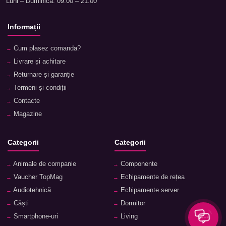
Luni – Duminică: 09:00 – 21:00
Informații
Cum plasez comanda?
Livrare și achitare
Returnare și garanție
Termeni și condiții
Contacte
Magazine
Categorii
Categorii
Animale de companie
Componente
Vaucher TopMag
Echipamente de rețea
Audiotehnică
Echipamente server
Căști
Dormitor
Smartphone-uri
Living