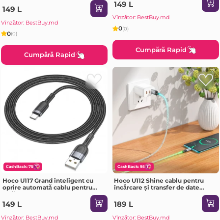
negru
149 L
149 L
Vînzător: BestBuy.md
Vînzător: BestBuy.md
0
(0)
0
(0)
Cumpără Rapid
Cumpără Rapid
CashBack: 75
CashBack: 95
Hoco U117 Grand inteligent cu
Hoco U112 Shine cablu pentru
oprire automată cablu pentru
încărcare și transfer de date
încărcare și transfer de date USB-
pentru USB-C gri
C negru
149 L
189 L
Vînzător: BestBuy.md
Vînzător: BestBuy.md