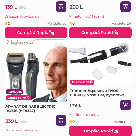
139 L
200 L
199L
Vînzător: TopMag.md
Vînzător: TopMag.md
0
0
Vândute: 37
Vândute: 29
(0)
(0)
Cumpără Rapid
Cumpără Rapid
CashBack: 90
Trimmer Esperanza THOR
REDUCERE
EBG005, Nose, Ear, eyebrows,
CashBack: 170
Stainless steel blade, Gently
trims hair, From nose and ears,
179 L
APARAT DE RAS ELECTRIC
Perfect for eyebrows,
ROZIA (HT9327)
Ergonomic desi
Vînzător: TRIOMAC
339 L
0
Vândute: 3
499L
(0)
Vînzător: TopMag.md
Cumpără Rapid