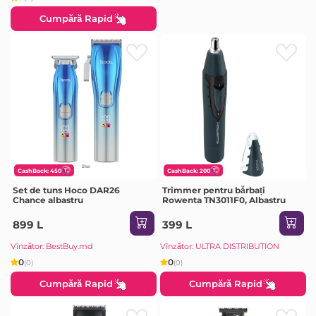
Cumpără Rapid
CashBack: 450
CashBack: 200
Set de tuns Hoco DAR26
Trimmer pentru bărbați
Chance albastru
Rowenta TN3011F0, Albastru
899 L
399 L
Vînzător: BestBuy.md
Vînzător: ULTRA DISTRIBUTION
0
0
(0)
(0)
Cumpără Rapid
Cumpără Rapid