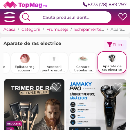
+373 (78) 889 797
Acasă
Categorii
Frumusețe
Echipamente și tehnică pentru frumusețe
Aparate de ras electrice
Aparate de ras electrice
Filtru
Aparate de
 de
Epilatoare și
Accesorii
Cantare
ras electrice
a
accesorii
pentru uscător
bebelusi si
de păr
copii
REDUCERE
TOP