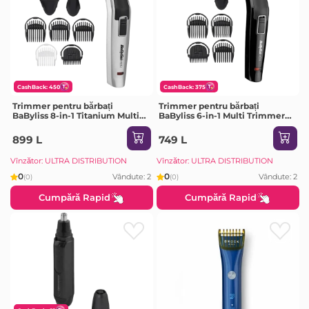
CashBack: 450
CashBack: 375
Trimmer pentru bărbați
Trimmer pentru bărbați
BaByliss 8-in-1 Titanium Multi
BaByliss 6-in-1 Multi Trimmer
Trimmer MT726E, Argintiu |
MT725E, Negru
Negru
899 L
749 L
Vînzător: ULTRA DISTRIBUTION
Vînzător: ULTRA DISTRIBUTION
0
0
Vândute: 2
Vândute: 2
(0)
(0)
Cumpără Rapid
Cumpără Rapid