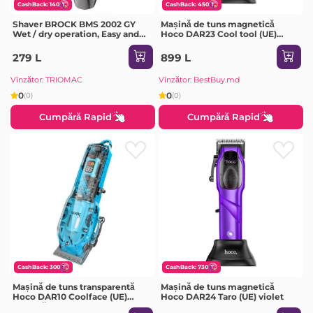
CashBack: 140
CashBack: 450
Shaver BROCK BMS 2002 GY
Mașină de tuns magnetică
Wet / dry operation, Easy and
Hoco DAR23 Cool tool (UE)
convenient in use,
roșie
Rechargeable battery, Charging
279 L
899 L
time: 90 minutes, Operating
time: 60 minutes,
Vînzător: TRIOMAC
Vînzător: BestBuy.md
0
0
(0)
(0)
Cumpără Rapid
Cumpără Rapid
CashBack: 300
CashBack: 730
Mașină de tuns transparentă
Mașină de tuns magnetică
Hoco DAR10 Coolface (UE)
Hoco DAR24 Taro (UE) violet
albastră