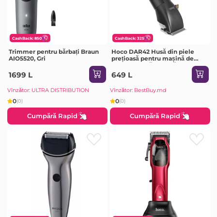
CashBack: 850
CashBack: 325
Trimmer pentru bărbați Braun
Hoco DAR42 Husă din piele
AIO5520, Gri
prețioasă pentru mașină de
tuns electrică, neagră
1699 L
649 L
Vînzător: ULTRA DISTRIBUTION
Vînzător: BestBuy.md
0
0
(0)
(0)
Cumpără Rapid
Cumpără Rapid