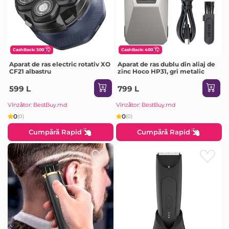
CashBack: 300
CashBack: 400
Aparat de ras electric rotativ XO
Aparat de ras dublu din aliaj de
CF21 albastru
zinc Hoco HP31, gri metalic
599 L
799 L
Vînzător: BestBuy.md
Vînzător: BestBuy.md
0
0
(0)
(0)
Cumpără Rapid
Cumpără Rapid