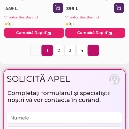
tarnish
449 L
399 L
Vînzător: BestBuy.md
Vînzător: BestBuy.md
0
0
(0)
(0)
Cumpără Rapid
Cumpără Rapid
←
1
2
3
4
→
SOLICITĂ APEL
Completați formularul și specialiștii
noștri vă vor contacta în curând.