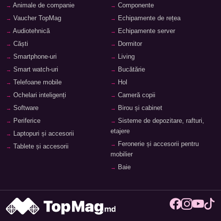
Animale de companie
Componente
Vaucher TopMag
Echipamente de rețea
Audiotehnică
Echipamente server
Căști
Dormitor
Smartphone-uri
Living
Smart watch-uri
Bucătărie
Telefoane mobile
Hol
Ochelari inteligenți
Cameră copii
Software
Birou și cabinet
Periferice
Sisteme de depozitare, rafturi,
etajere
Laptopuri și accesorii
Feronerie și accesorii pentru
Tablete și accesorii
mobilier
Baie