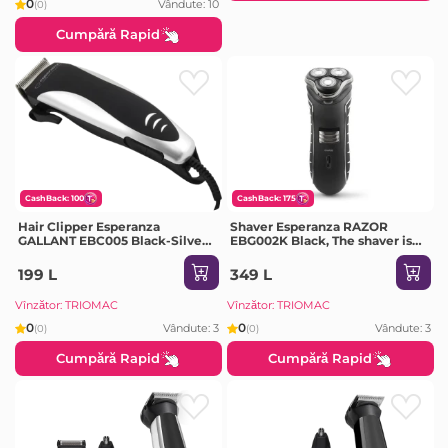
0
Vândute: 10
(0)
Cumpără Rapid
CashBack: 100
CashBack: 175
Hair Clipper Esperanza
Shaver Esperanza RAZOR
GALLANT EBC005 Black-Silver,
EBG002K Black, The shaver is
Powerfull, Outstanding
equipped with a trimmer for
performance , High stability ,
sideburns and beard, small
199 L
349 L
Safe and reliable, 4 extra
brush and protection cap.
attachment combs,
Indispensable fo
Vînzător: TRIOMAC
Vînzător: TRIOMAC
0
0
Vândute: 3
Vândute: 3
(0)
(0)
Cumpără Rapid
Cumpără Rapid