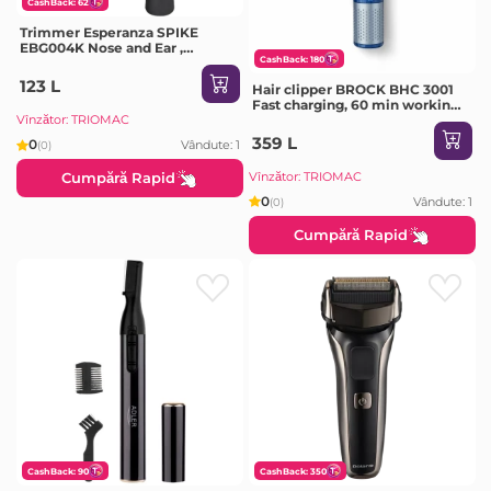
CashBack: 62
Trimmer Esperanza SPIKE
EBG004K Nose and Ear ,
CashBack: 180
Stainless steel blade gently
trims hair from nose and ears.
123 L
Hair clipper BROCK BHC 3001
Ergonomic design, Power
Fast charging, 60 min working
supply: battery 1 x
time, LED display, The
Vînzător: TRIOMAC
adjustible cutting comb, 2
359 L
0
Vândute: 1
(0)
cutting combs: 1-15.5mm and
16-30.5mm, IP
Vînzător: TRIOMAC
Cumpără Rapid
0
Vândute: 1
(0)
Cumpără Rapid
CashBack: 90
CashBack: 350