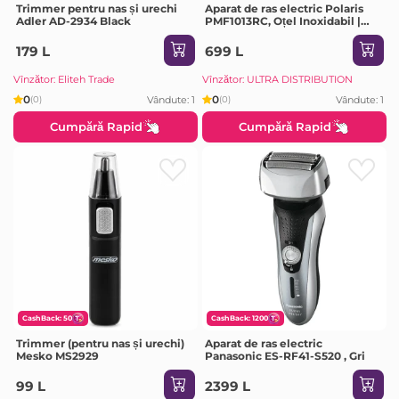
Trimmer pentru nas și urechi
Aparat de ras electric Polaris
Adler AD-2934 Black
PMF1013RC, Oțel Inoxidabil |
Negru
179 L
699 L
Vînzător: Eliteh Trade
Vînzător: ULTRA DISTRIBUTION
0
0
Vândute: 1
Vândute: 1
(0)
(0)
Cumpără Rapid
Cumpără Rapid
CashBack: 50
CashBack: 1200
Trimmer (pentru nas și urechi)
Aparat de ras electric
Mesko MS2929
Panasonic ES-RF41-S520 , Gri
99 L
2399 L