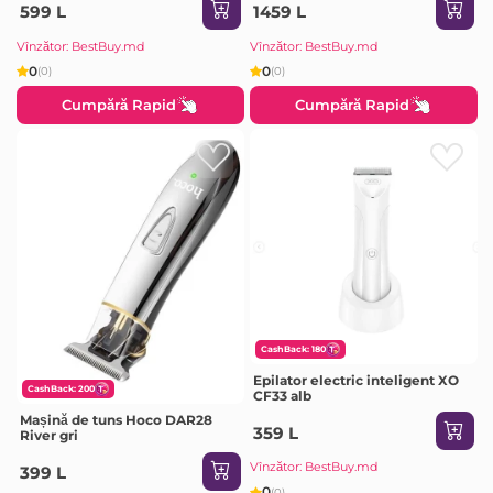
599 L
1459 L
Vînzător: BestBuy.md
Vînzător: BestBuy.md
0
0
(0)
(0)
Cumpără Rapid
Cumpără Rapid
CashBack: 180
Epilator electric inteligent XO
CashBack: 200
CF33 alb
Mașină de tuns Hoco DAR28
359 L
River gri
Vînzător: BestBuy.md
399 L
0
(0)