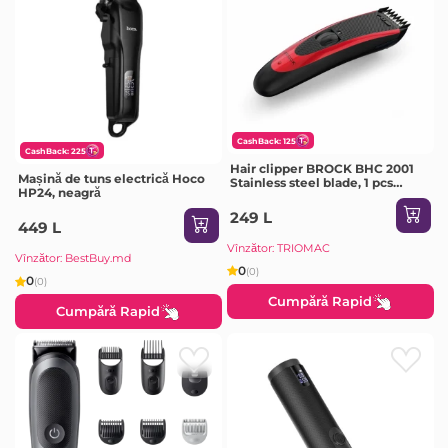
CashBack: 125
CashBack: 225
Hair clipper BROCK BHC 2001
Mașină de tuns electrică Hoco
Stainless steel blade, 1 pcs
HP24, neagră
comb attachment, cutting
lenght: 3-15mm, Special rotary
249 L
button (24 steps to choose) for
449 L
fine
Vînzător: TRIOMAC
Vînzător: BestBuy.md
0
(0)
0
(0)
Cumpără Rapid
Cumpără Rapid