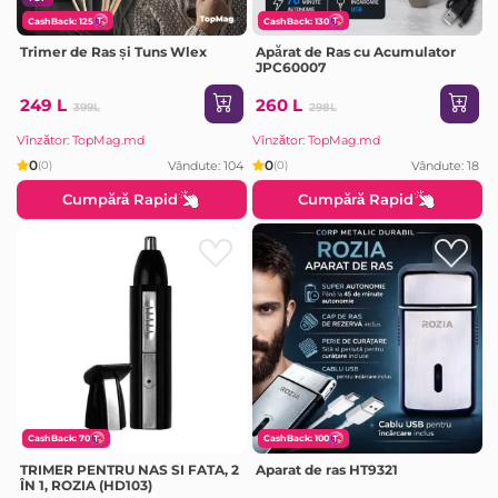
CashBack: 125
CashBack: 130
Trimer de Ras și Tuns Wlex
Apărat de Ras cu Acumulator
JPC60007
249 L
260 L
399L
298L
Vînzător: TopMag.md
Vînzător: TopMag.md
0
0
Vândute: 104
Vândute: 18
(0)
(0)
Cumpără Rapid
Cumpără Rapid
CashBack: 70
CashBack: 100
TRIMER PENTRU NAS SI FATA, 2
Aparat de ras HT9321
ÎN 1, ROZIA (HD103)