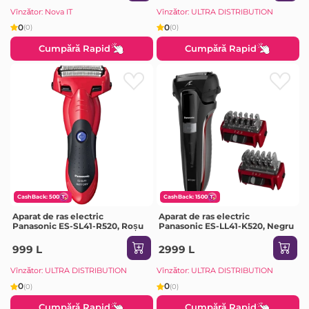
Vînzător: Nova IT
Vînzător: ULTRA DISTRIBUTION
0
0
(0)
(0)
Cumpără Rapid
Cumpără Rapid
CashBack: 500
CashBack: 1500
Aparat de ras electric
Aparat de ras electric
Panasonic ES-SL41-R520, Roșu
Panasonic ES-LL41-K520, Negru
999 L
2999 L
Vînzător: ULTRA DISTRIBUTION
Vînzător: ULTRA DISTRIBUTION
0
0
(0)
(0)
Cumpără Rapid
Cumpără Rapid