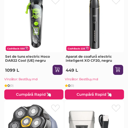
CashBack: 550
CashBack: 225
Set de tuns electric Hoco
Aparat de coafură electric
DAR22 Cool (UE) negru
inteligent XO CF20, negru
1099 L
449 L
Vînzător: BestBuy.md
Vînzător: BestBuy.md
0
0
(0)
(0)
Cumpără Rapid
Cumpără Rapid