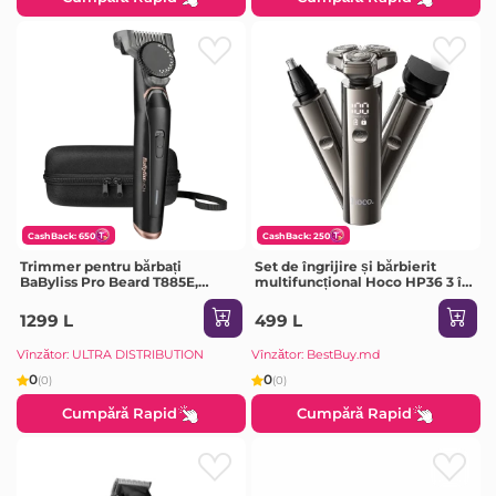
CashBack: 650
CashBack: 250
Trimmer pentru bărbați
Set de îngrijire și bărbierit
BaByliss Pro Beard T885E,
multifuncțional Hoco HP36 3 în
Negru
1, gri metalic
1299 L
499 L
Vînzător: ULTRA DISTRIBUTION
Vînzător: BestBuy.md
0
0
(0)
(0)
Cumpără Rapid
Cumpără Rapid