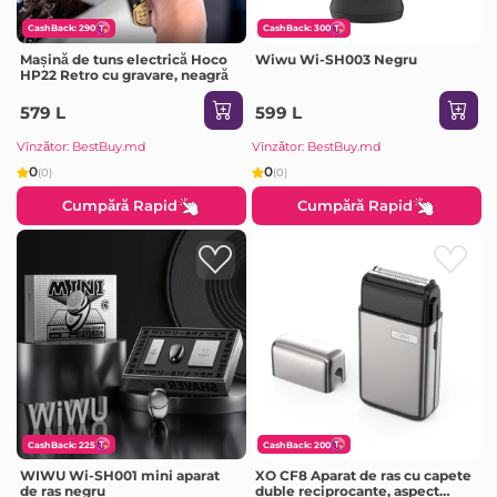
CashBack: 290
CashBack: 300
Mașină de tuns electrică Hoco
Wiwu Wi-SH003 Negru
HP22 Retro cu gravare, neagră
579 L
599 L
Vînzător: BestBuy.md
Vînzător: BestBuy.md
0
0
(0)
(0)
Cumpără Rapid
Cumpără Rapid
CashBack: 225
CashBack: 200
WIWU Wi-SH001 mini aparat
XO CF8 Aparat de ras cu capete
de ras negru
duble reciprocante, aspect