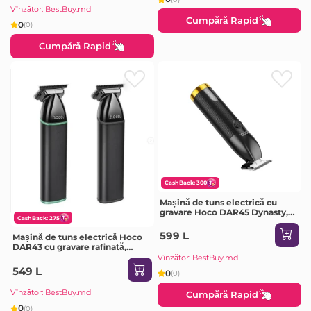
Vînzător: BestBuy.md
Cumpără Rapid
0
(0)
Cumpără Rapid
CashBack: 300
Mașină de tuns electrică cu
gravare Hoco DAR45 Dynasty,
CashBack: 275
argintie
599 L
Mașină de tuns electrică Hoco
DAR43 cu gravare rafinată,
verde
Vînzător: BestBuy.md
549 L
0
(0)
Vînzător: BestBuy.md
Cumpără Rapid
0
(0)