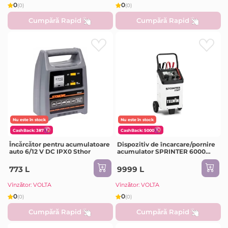
0
0
(0)
(0)
Cumpără Rapid
Cumpără Rapid
Nu este în stock
Nu este în stock
CashBack: 387
CashBack: 5000
Încărcător pentru acumulatoare
Dispozitiv de încarcare/pornire
auto 6/12 V DC IPX0 Sthor
acumulator SPRINTER 6000
12/24 V DC TELWIN
773 L
9999 L
Vînzător: VOLTA
Vînzător: VOLTA
0
0
(0)
(0)
Cumpără Rapid
Cumpără Rapid