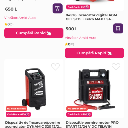
01
CashBack: 250
650 L
04526 Incarcator digital AGM
Vînzător: Amid-Auto
GEL STD LiFePo MAX 1.5A
6/12V- Promo
0
(0)
500 L
Cumpără Rapid
Vînzător: Amid-Auto
0
(0)
Cumpără Rapid
Nu este în stock
Nu este în stock
CashBack: 4100
CashBack: 4500
Dispozitiv de încarcare/pornire
Dispozitiv pornire motor PRO
acumulator DYNAMIC 320 12/24
START 12/24 V DC TELWIN