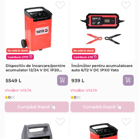
Nu este în stock
Nu este în stock
CashBack: 2775
CashBack: 470
Dispozitiv de încarcare/pornire
Încărcător pentru acumulatoare
acumulator 12/24 V DC IP20
auto 6/12 V DC IPX0 Yato
Yato
5549 L
939 L
Vînzător: VOLTA
Vînzător: VOLTA
0
0
(0)
(0)
Cumpără Rapid
Cumpără Rapid