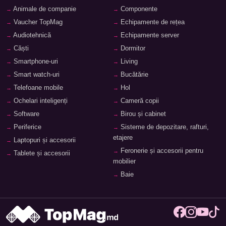
Animale de companie
Componente
Vaucher TopMag
Echipamente de rețea
Audiotehnică
Echipamente server
Căști
Dormitor
Smartphone-uri
Living
Smart watch-uri
Bucătărie
Telefoane mobile
Hol
Ochelari inteligenți
Cameră copii
Software
Birou și cabinet
Periferice
Sisteme de depozitare, rafturi,
etajere
Laptopuri și accesorii
Feronerie și accesorii pentru
Tablete și accesorii
mobilier
Baie