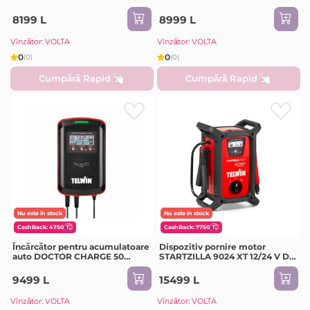
V DC TELWIN
8199 L
8999 L
Vînzător: VOLTA
Vînzător: VOLTA
0
0
(0)
(0)
Cumpără Rapid
Cumpără Rapid
Nu este în stock
Nu este în stock
CashBack: 4750
CashBack: 7750
Încărcător pentru acumulatoare
Dispozitiv pornire motor
auto DOCTOR CHARGE 50
STARTZILLA 9024 XT 12/24 V DC
6/12/24 V DC IP33 TELWIN
IP43 TELWIN
9499 L
15499 L
Vînzător: VOLTA
Vînzător: VOLTA