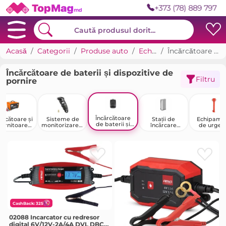
+373 (78) 889 797
Acasă
Categorii
Produse auto
Echipamente auto
Încărcătoare de baterii și dispozitive de pornire
Încărcătoare de baterii și dispozitive de
Filtru
pornire
Încărcătoare
ărcătoare și
Sisteme de
Stații de
Echipame
de baterii și
ornitoare
monitorizare a
încărcare
de urgen
dispozitive de
ntru mașini
presiunii în
pentru
pornire
anvelope
vehicule
electrice
CashBack: 325
02088 Incarcator cu redresor
digital 6V/12V-2A/4A DVL DBC-