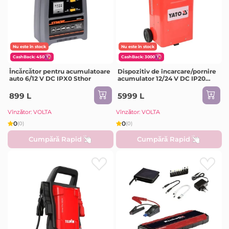
Nu este în stock
Nu este în stock
CashBack: 450
CashBack: 3000
Încărcător pentru acumulatoare
Dispozitiv de încarcare/pornire
auto 6/12 V DC IPX0 Sthor
acumulator 12/24 V DC IP20
Yato
899 L
5999 L
Vînzător: VOLTA
Vînzător: VOLTA
0
0
(0)
(0)
Cumpără Rapid
Cumpără Rapid