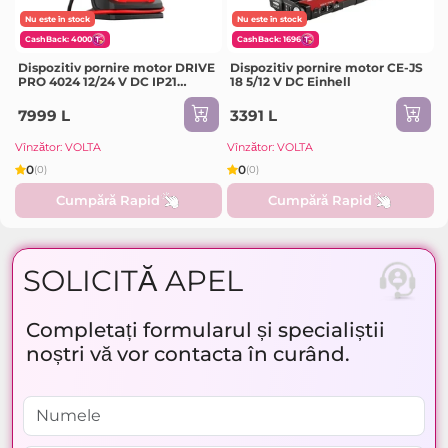
Nu este în stock
Nu este în stock
CashBack: 4000
CashBack: 1696
Dispozitiv pornire motor DRIVE
Dispozitiv pornire motor CE-JS
PRO 4024 12/24 V DC IP21
18 5/12 V DC Einhell
TELWIN
7999 L
3391 L
Vînzător: VOLTA
Vînzător: VOLTA
0
0
(0)
(0)
Cumpără Rapid
Cumpără Rapid
SOLICITĂ APEL
Completați formularul și specialiștii
noștri vă vor contacta în curând.