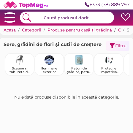
+373 (78) 889 797
Acasă
Categorii
Produse pentru casă și grădină
Casa de tara, grădină și legumicultură
Sere, grădini de flori și cutii de creștere
Sere, grădini de flori și cutii de creștere
Filtru
Scaune și
Iluminare
Paturi de
Protecție
taburete de
exterior
grădină, paturi
împotriva
grădină
de flori și
rozătoarelor și
garduri
dăunătorilor
Nu există produse disponibile în această categorie.