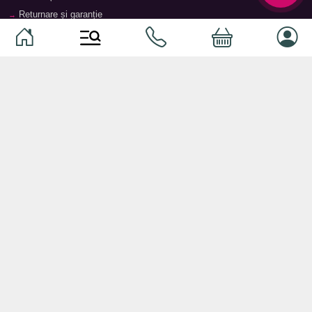
Returnare și garanție
Termeni și condiții
Contacte
Magazine
Categorii
Categorii
Animale de companie
Componente
Vaucher TopMag
Echipamente de rețea
Audiotehnică
Echipamente server
Căști
Dormitor
Smartphone-uri
Living
Smart watch-uri
Bucătărie
Telefoane mobile
Hol
Ochelari inteligenți
Cameră copii
Software
Birou și cabinet
Periferice
Sisteme de depozitare, rafturi,