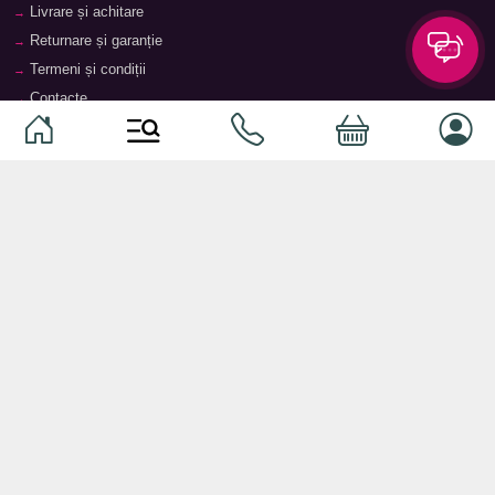
Livrare și achitare
Returnare și garanție
Termeni și condiții
Contacte
Magazine
Categorii
Categorii
Animale de companie
Componente
Vaucher TopMag
Echipamente de rețea
Audiotehnică
Echipamente server
Căști
Dormitor
Smartphone-uri
Living
Smart watch-uri
Bucătărie
Telefoane mobile
Hol
Ochelari inteligenți
Cameră copii
Software
Birou și cabinet
Periferice
Sisteme de depozitare, rafturi,