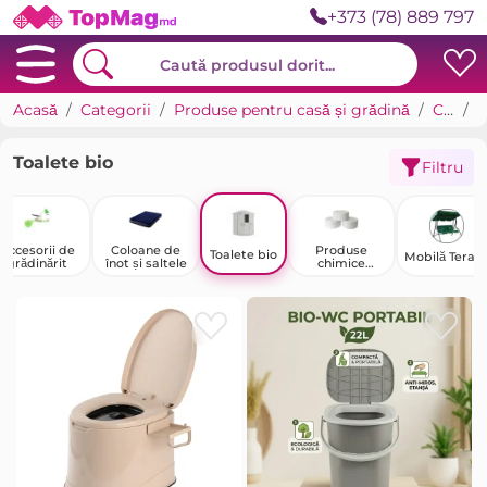
+373 (78) 889 797
Acasă
Categorii
Produse pentru casă și grădină
Casa de tara, grădină și legumicultură
T
Toalete bio
Filtru
Accesorii de
Coloane de
Produse
Toalete bio
Mobilă Teras
grădinărit
înot și saltele
chimice
pentru piscine
și iazuri