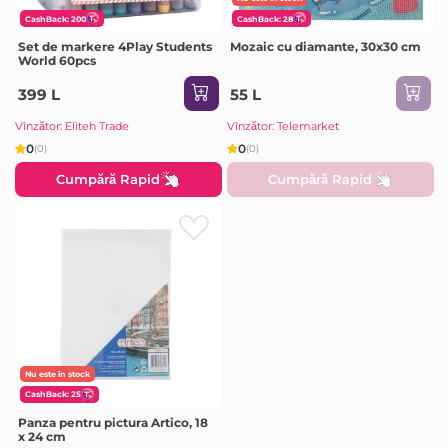
CashBack: 200
CashBack: 28
Set de markere 4Play Students
Mozaic cu diamante, 30x30 cm
World 60pcs
399 L
55 L
Vînzător: Eliteh Trade
Vînzător: Telemarket
0
0
(0)
(0)
Cumpără Rapid
Cumpără Rapid
Nu este în stock
CashBack: 25
Panza pentru pictura Artico, 18
x 24 cm