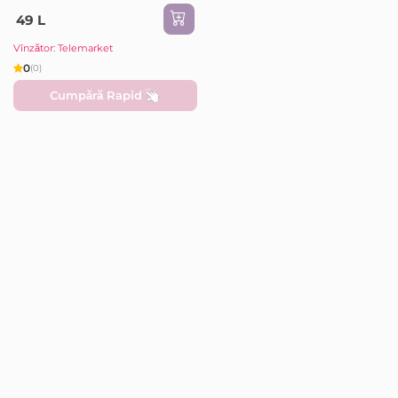
49 L
Vînzător: Telemarket
0
(0)
Cumpără Rapid