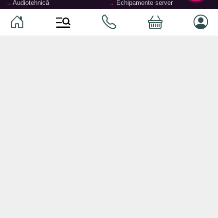
Audiotehnică
Echipamente server
Căști
Dormitor
Smartphone-uri
Living
Smart watch-uri
Bucătărie
Telefoane mobile
Hol
Ochelari inteligenți
Cameră copii
Software
Birou și cabinet
Periferice
Sisteme de depozitare, rafturi,
etajere
Laptopuri și accesorii
Feronerie și accesorii pentru
Tablete și accesorii
mobilier
Baie
© 2026
TopMag.md
- Marketplace Național. Toate drepturile