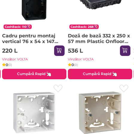
CashBack: 110
CashBack: 268
Cadru pentru montaj
Doză de bază 332 x 250 x
vertical 76 x 54 x 147
57 mm Plastic Onfloor
mm Plastic Mureva
IEK
220 L
536 L
Schneider-Electric
Vînzător: VOLTA
Vînzător: VOLTA
0
0
(0)
(0)
Cumpără Rapid
Cumpără Rapid