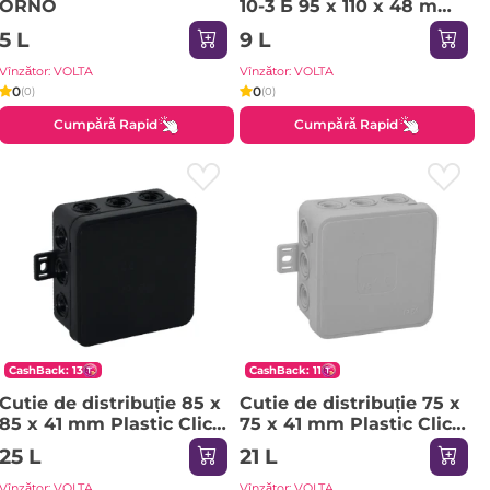
ORNO
10-3 Б 95 x 110 x 48 mm
Plastic PowMr
5 L
9 L
Vînzător: VOLTA
Vînzător: VOLTA
0
0
(0)
(0)
Cumpără Rapid
Cumpără Rapid
CashBack: 13
CashBack: 11
Cutie de distribuție 85 x
Cutie de distribuție 75 x
85 x 41 mm Plastic Click
75 x 41 mm Plastic Click
ORNO
ORNO
25 L
21 L
Vînzător: VOLTA
Vînzător: VOLTA