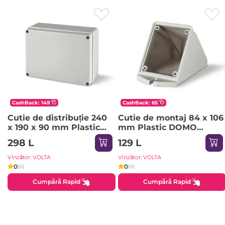
CashBack: 149
CashBack: 65
Cutie de distribuție 240
Cutie de montaj 84 x 106
x 190 x 90 mm Plastic
mm Plastic DOMO
SCABOX Scame
Scame
298 L
129 L
Vînzător: VOLTA
Vînzător: VOLTA
0
0
(0)
(0)
Cumpără Rapid
Cumpără Rapid