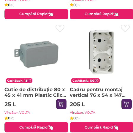
0
0
(0)
(0)
Cumpără Rapid
Cumpără Rapid
CashBack: 13
CashBack: 103
Cutie de distribuție 80 x
Cadru pentru montaj
45 x 41 mm Plastic Click
vertical 76 x 54 x 147
ORNO
mm Plastic Mureva
25 L
205 L
Schneider-Electric
Vînzător: VOLTA
Vînzător: VOLTA
0
0
(0)
(0)
Cumpără Rapid
Cumpără Rapid