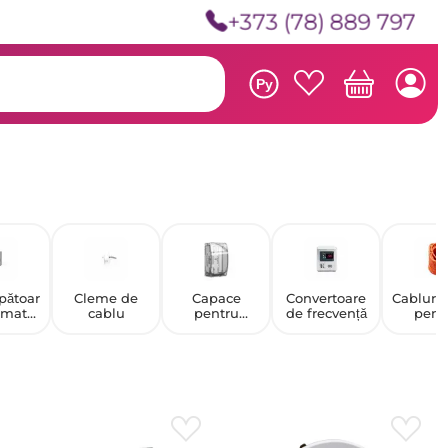
+373 (78) 889 797
Ру
pătoar
Cleme de
Capace
Convertoare
Cabluri ș
omate
cablu
pentru
de frecvență
pent
i
întrerupătoar
constru
pătoar
e și prize
ircuit