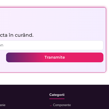
acta în curând.
Transmite
Categorii
anie
Componente