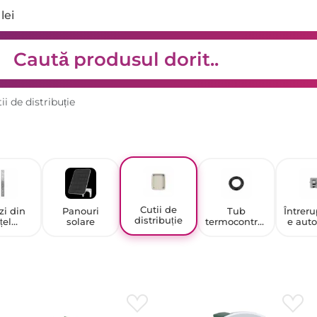
lei
ii de distribuție
Cutii de
zi din
Panouri
Tub
Întreru
distribuție
țel
solare
termocontrac
e aut
idabil
tabil
ș
întreru
e de c