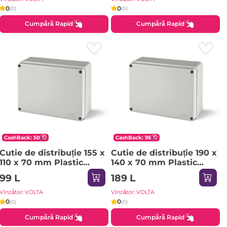
0
0
(0)
(0)
Cumpără Rapid
Cumpără Rapid
CashBack: 50
CashBack: 95
Cutie de distribuție 155 x
Cutie de distribuție 190 x
110 x 70 mm Plastic
140 x 70 mm Plastic
SCABOX Scame
SCABOX Scame
99 L
189 L
Vînzător: VOLTA
Vînzător: VOLTA
0
0
(0)
(0)
Cumpără Rapid
Cumpără Rapid