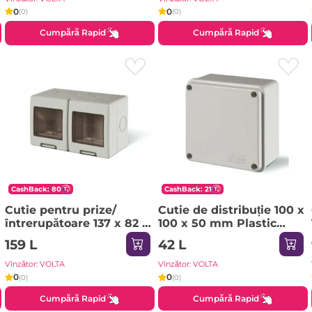
0
0
(0)
(0)
Cumpără Rapid
Cumpără Rapid
CashBack: 80
CashBack: 21
Cutie pentru prize/
Cutie de distribuție 100 x
întrerupătoare 137 x 82 x
100 x 50 mm Plastic
66 mm Plastic UNIBOX
SCABOX Scame
159 L
42 L
Scame
Vînzător: VOLTA
Vînzător: VOLTA
0
0
(0)
(0)
Cumpără Rapid
Cumpără Rapid