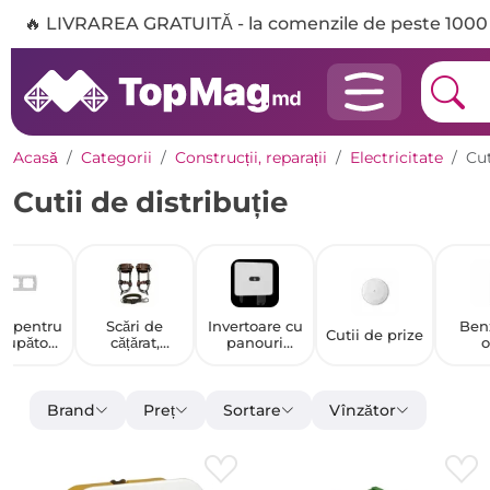
🔥 LIVRAREA GRATUITĂ - la comenzile de peste 1000 
Acasă
Categorii
Construcții, reparații
Electricitate
Cut
Cutii de distribuție
e pentru
Scări de
Invertoare cu
Ben
Cutii de prize
erupătoar
cățărat,
panouri
o
și prize
gheare și
solare
inox
accesorii
Brand
Preț
Sortare
Vînzător