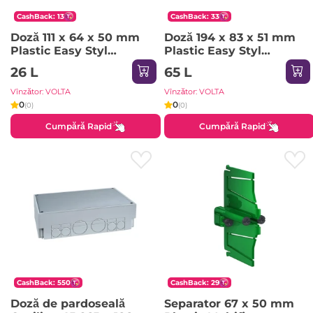
CashBack: 13
CashBack: 33
Doză 111 x 64 x 50 mm
Doză 194 x 83 x 51 mm
Plastic Easy Styl
Plastic Easy Styl
Schneider-Electric
Schneider-Electric
26 L
65 L
Vînzător: VOLTA
Vînzător: VOLTA
0
0
(0)
(0)
Cumpără Rapid
Cumpără Rapid
CashBack: 550
CashBack: 29
Doză de pardoseală
Separator 67 x 50 mm