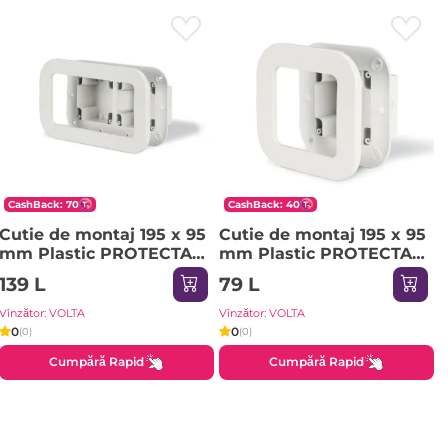
CashBack: 70
CashBack: 40
Cutie de montaj 195 x 95
Cutie de montaj 195 x 95
mm Plastic PROTECTA
mm Plastic PROTECTA
Scame
Scame
139 L
79 L
Vînzător: VOLTA
Vînzător: VOLTA
0
0
(0)
(0)
Cumpără Rapid
Cumpără Rapid