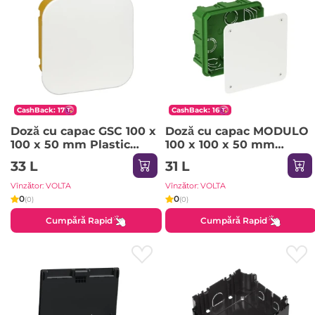
CashBack: 17
CashBack: 16
Doză cu capac GSC 100 x
Doză cu capac MODULO
100 x 50 mm Plastic
100 x 100 x 50 mm
Multifix Systeme Electric
Plastic Multifix Systeme
33 L
31 L
Electric
Vînzător: VOLTA
Vînzător: VOLTA
0
0
(0)
(0)
Cumpără Rapid
Cumpără Rapid