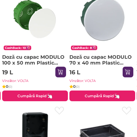
CashBack: 10
CashBack: 8
Doză cu capac MODULO
Doză cu capac MODULO
100 x 50 mm Plastic
70 x 40 mm Plastic
Multifix Systeme Electric
Multifix Systeme Electric
19 L
16 L
Vînzător: VOLTA
Vînzător: VOLTA
0
0
(0)
(0)
Cumpără Rapid
Cumpără Rapid