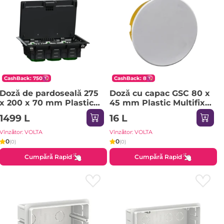
CashBack: 750
CashBack: 8
Doză de pardoseală 275
Doză cu capac GSC 80 x
x 200 x 70 mm Plastic
45 mm Plastic Multifix
Unica Schneider-Electric
Systeme Electric
1499 L
16 L
Vînzător: VOLTA
Vînzător: VOLTA
0
0
(0)
(0)
Cumpără Rapid
Cumpără Rapid