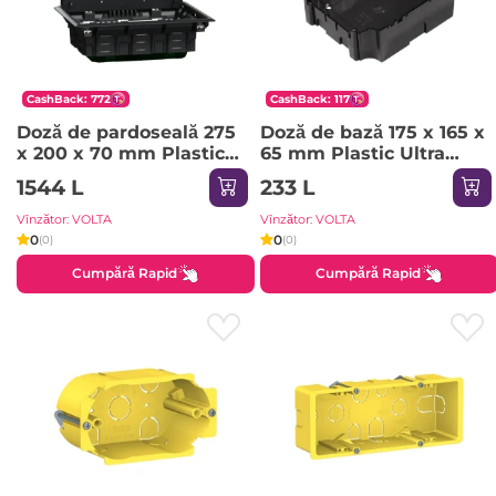
CashBack: 772
CashBack: 117
Doză de pardoseală 275
Doză de bază 175 x 165 x
x 200 x 70 mm Plastic
65 mm Plastic Ultra
Unica Schneider-Electric
Schneider-Electric
1544 L
233 L
Vînzător: VOLTA
Vînzător: VOLTA
0
0
(0)
(0)
Cumpără Rapid
Cumpără Rapid