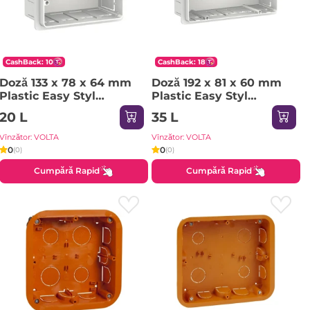
CashBack: 10
CashBack: 18
Doză 133 x 78 x 64 mm
Doză 192 x 81 x 60 mm
Plastic Easy Styl
Plastic Easy Styl
Schneider-Electric
Schneider-Electric
20 L
35 L
Vînzător: VOLTA
Vînzător: VOLTA
0
0
(0)
(0)
Cumpără Rapid
Cumpără Rapid