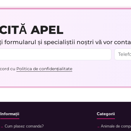
CITĂ APEL
 formularul și specialiștii noștri vă vor cont
acord cu
Politica de confidențialitate
Informații
Categorii
Cum plasez comanda?
Animale de comp