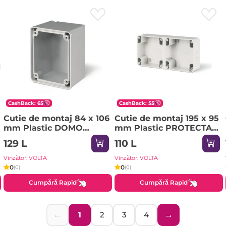
CashBack: 65
CashBack: 55
Cutie de montaj 84 x 106
Cutie de montaj 195 x 95
mm Plastic DOMO
mm Plastic PROTECTA
Scame
Scame
129 L
110 L
Vînzător: VOLTA
Vînzător: VOLTA
0
0
(0)
(0)
Cumpără Rapid
Cumpără Rapid
←
→
1
2
3
4