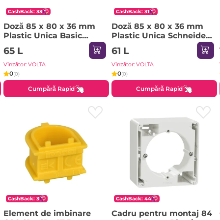
CashBack: 33
CashBack: 31
Doză 85 x 80 x 36 mm
Doză 85 x 80 x 36 mm
Plastic Unica Basic
Plastic Unica Schneider-
Schneider-Electric
Electric
65 L
61 L
Vînzător: VOLTA
Vînzător: VOLTA
0
0
(0)
(0)
Cumpără Rapid
Cumpără Rapid
CashBack: 3
CashBack: 44
Element de imbinare
Cadru pentru montaj 84