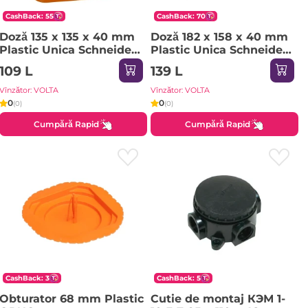
CashBack: 55
CashBack: 70
Doză 135 x 135 x 40 mm
Doză 182 x 158 x 40 mm
Plastic Unica Schneider-
Plastic Unica Schneider-
Electric
Electric
109 L
139 L
Vînzător: VOLTA
Vînzător: VOLTA
0
0
(0)
(0)
Cumpără Rapid
Cumpără Rapid
CashBack: 3
CashBack: 5
Obturator 68 mm Plastic
Cutie de montaj КЭМ 1-