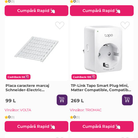
0
0
(0)
(0)
Cumpără Rapid
Cumpără Rapid
CashBack: 50
CashBack: 135
Placa caractere marcaj
TP-Link Tapo Smart Plug Mini,
Schneider-Electric
Matter Compatible, Compatible
NSYTRABPV6 125 x 80 x 50 mm
with Alexa, Google Home &
metal
Samsung SmartThings, Energy
99 L
269 L
Monitoring, 15A, UL Certified,
2.4G
Vînzător: VOLTA
Vînzător: TRIOMAC
0
0
(0)
(0)
Cumpără Rapid
Cumpără Rapid