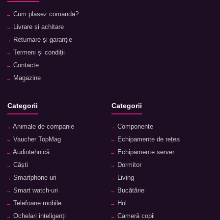
Cum plasez comanda?
Livrare și achitare
Returnare și garanție
Termeni și condiții
Contacte
Magazine
Categorii
Categorii
Animale de companie
Componente
Vaucher TopMag
Echipamente de rețea
Audiotehnică
Echipamente server
Căști
Dormitor
Smartphone-uri
Living
Smart watch-uri
Bucătărie
Telefoane mobile
Hol
Ochelari inteligenți
Cameră copii