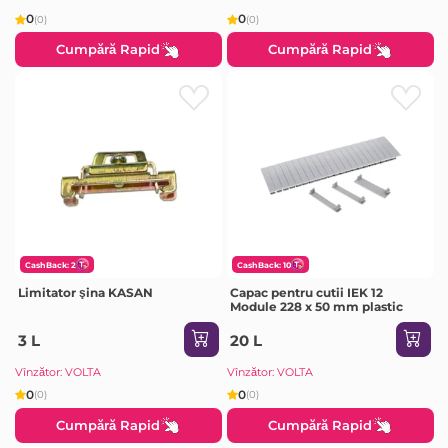
0
0
(0)
(0)
Cumpără Rapid
Cumpără Rapid
CashBack: 2
CashBack: 10
Limitator şina KASAN
Capac pentru cutii IEK 12
Module 228 x 50 mm plastic
3 L
20 L
Vînzător: VOLTA
Vînzător: VOLTA
0
0
(0)
(0)
Cumpără Rapid
Cumpără Rapid