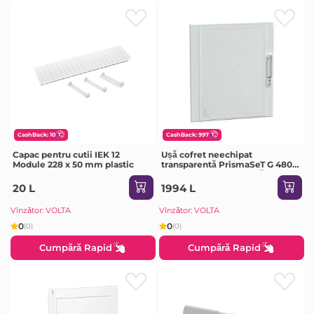
CashBack: 10
CashBack: 997
Capac pentru cutii IEK 12
Ușă cofret neechipat
Module 228 x 50 mm plastic
transparentă PrismaSeT G 480 x
550 x 22 mm Oțel/Sticlă
Schneider-Electric
20 L
1994 L
Vînzător: VOLTA
Vînzător: VOLTA
0
0
(0)
(0)
Cumpără Rapid
Cumpără Rapid