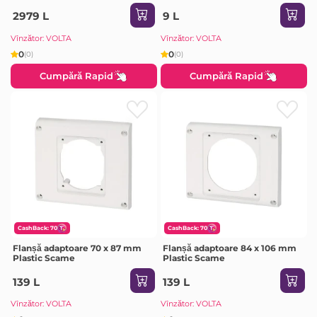
Electric 08093 630 x 550 x 22
mm metal
2979 L
9 L
Vînzător: VOLTA
Vînzător: VOLTA
0
0
(0)
(0)
Cumpără Rapid
Cumpără Rapid
CashBack: 70
CashBack: 70
Flanșă adaptoare 70 x 87 mm
Flanșă adaptoare 84 x 106 mm
Plastic Scame
Plastic Scame
139 L
139 L
Vînzător: VOLTA
Vînzător: VOLTA