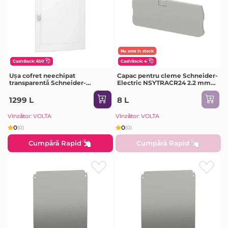
Nu este în stock
CashBack: 650
CashBack: 4
Ușa cofret neechipat
Capac pentru cleme Schneider-
transparentă Schneider-
Electric NSYTRACR24 2.2 mm
Electric PRA16324 550 x 600 x
plastic
20 mm
1299 L
8 L
Vînzător: VOLTA
Vînzător: VOLTA
0
0
(0)
(0)
Cumpără Rapid
Cumpără Rapid