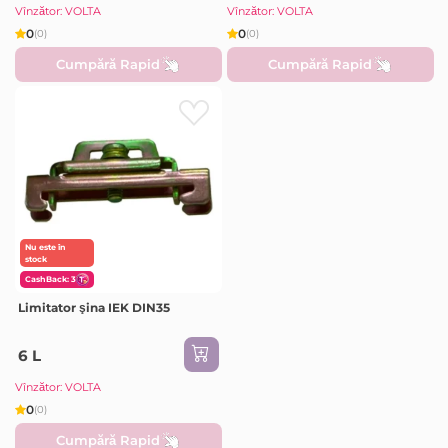
Vînzător: VOLTA
Vînzător: VOLTA
0
0
(0)
(0)
Cumpără Rapid
Cumpără Rapid
Nu este în
stock
CashBack: 3
Limitator şina IEK DIN35
6 L
Vînzător: VOLTA
0
(0)
Cumpără Rapid