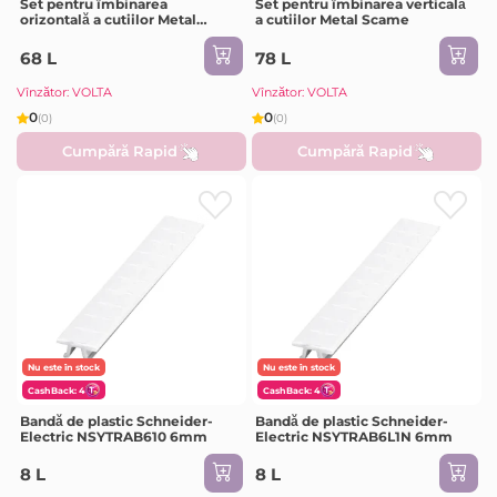
Set pentru îmbinarea
Set pentru îmbinarea verticală
orizontală a cutiilor Metal
a cutiilor Metal Scame
Scame
68 L
78 L
Vînzător: VOLTA
Vînzător: VOLTA
0
0
(0)
(0)
Cumpără Rapid
Cumpără Rapid
Nu este în stock
Nu este în stock
CashBack: 4
CashBack: 4
Bandă de plastic Schneider-
Bandă de plastic Schneider-
Electric NSYTRAB610 6mm
Electric NSYTRAB6L1N 6mm
8 L
8 L