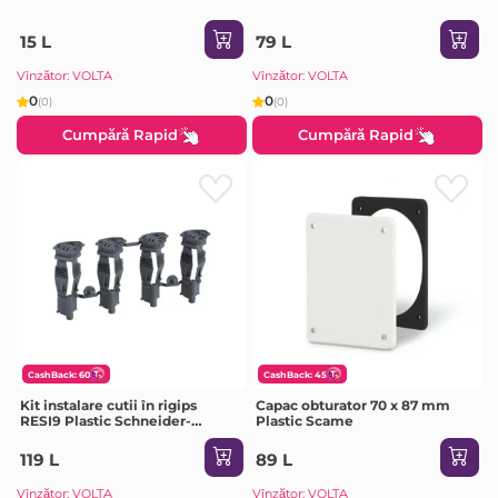
15 L
79 L
Vînzător: VOLTA
Vînzător: VOLTA
0
0
(0)
(0)
Cumpără Rapid
Cumpără Rapid
CashBack: 60
CashBack: 45
Kit instalare cutii în rigips
Capac obturator 70 x 87 mm
RESI9 Plastic Schneider-
Plastic Scame
Electric
119 L
89 L
Vînzător: VOLTA
Vînzător: VOLTA