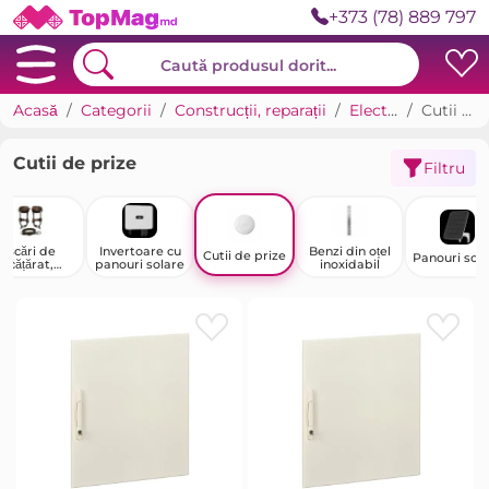
+373 (78) 889 797
Acasă
Categorii
Construcții, reparații
Electricitate
Cutii de prize
Cutii de prize
Filtru
Scări de
Invertoare cu
Benzi din oțel
Cutii de prize
Panouri sol
cățărat,
panouri solare
inoxidabil
gheare și
accesorii