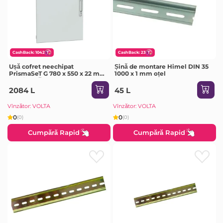
CashBack: 1042
CashBack: 23
Ușă cofret neechipat
Șină de montare Himel DIN 35
PrismaSeT G 780 x 550 x 22 mm
1000 x 1 mm oțel
Oțel/Sticlă Schneider-Electric
2084 L
45 L
Vînzător: VOLTA
Vînzător: VOLTA
0
0
(0)
(0)
Cumpără Rapid
Cumpără Rapid