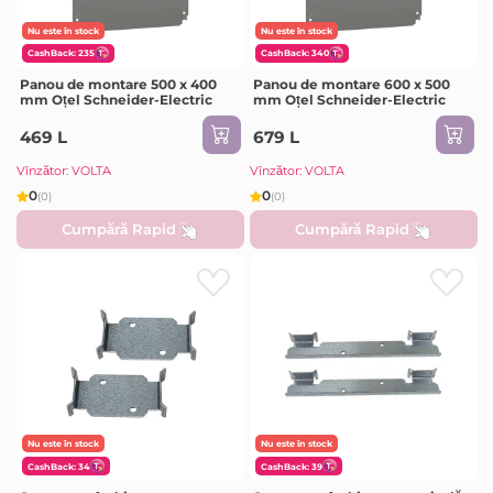
Nu este în stock
Nu este în stock
CashBack: 235
CashBack: 340
Panou de montare 500 x 400
Panou de montare 600 x 500
mm Oțel Schneider-Electric
mm Oțel Schneider-Electric
469 L
679 L
Vînzător: VOLTA
Vînzător: VOLTA
0
0
(0)
(0)
Cumpără Rapid
Cumpără Rapid
Nu este în stock
Nu este în stock
CashBack: 34
CashBack: 39