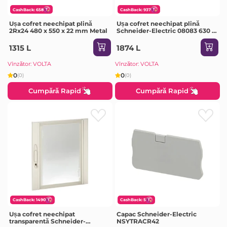
CashBack: 658
CashBack: 937
Ușa cofret neechipat plină
Ușa cofret neechipat plină
2Rx24 480 x 550 x 22 mm Metal
Schneider-Electric 08083 630 x
550 x 22 mm metal
1315 L
1874 L
Vînzător: VOLTA
Vînzător: VOLTA
0
0
(0)
(0)
Cumpără Rapid
Cumpără Rapid
CashBack: 1490
CashBack: 5
Ușa cofret neechipat
Capac Schneider-Electric
transparentă Schneider-
NSYTRACR42