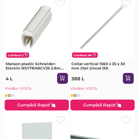
CashBack: 2
CashBack: 194
Manson plastic Schneider-
Colțar vertical 1560 x 35 x 30
Electric NSYTRABCV35 2.8mm-
mm Oțel zincat IEK
5mm
4 L
388 L
Vînzător: VOLTA
Vînzător: VOLTA
0
0
(0)
(0)
Cumpără Rapid
Cumpără Rapid