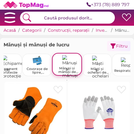
+373 (78) 889 797
Acasă
Categorii
Construcții, reparații
Inventar de construcții
Mănuși și mănuși de lucru
Mănuși și mănuși de lucru
Filtru
Mănuși și
chipament
Covorașe de
Măști și
Respiratoa
mănuși de
e protecție
lipire,
ochelari de
lucru
covorașe
protecție
dielectrice
pentru sudură