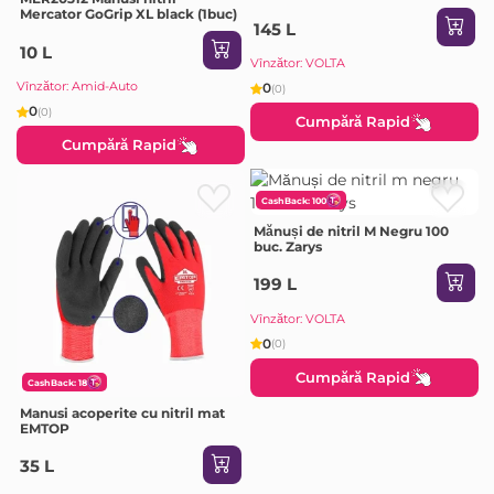
Mercator GoGrip XL black (1buc)
145 L
10 L
Vînzător: VOLTA
Vînzător: Amid-Auto
0
(0)
0
(0)
Cumpără Rapid
Cumpără Rapid
CashBack: 100
Mănuși de nitril M Negru 100
buc. Zarys
199 L
Vînzător: VOLTA
0
(0)
Cumpără Rapid
CashBack: 18
Manusi acoperite cu nitril mat
EMTOP
35 L