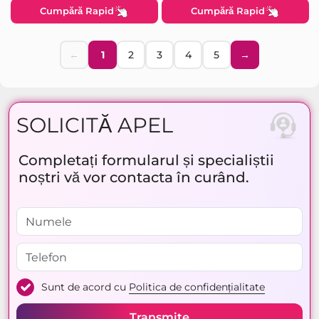
Cumpără Rapid
Cumpără Rapid
←
1
2
3
4
5
→
SOLICITĂ APEL
Completați formularul și specialiștii
noștri vă vor contacta în curând.
Sunt de acord cu
Politica de confidențialitate
Transmite