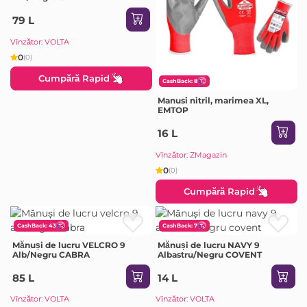
79 L
Vînzător: VOLTA
0
(0)
Cumpără Rapid
CashBack: 8
Manusi nitril, marimea XL,
EMTOP
16 L
Vînzător: ZMagazin
0
(0)
Cumpără Rapid
CashBack: 43
CashBack: 7
Mănuși de lucru VELCRO 9
Mănuși de lucru NAVY 9
Alb/Negru CABRA
Albastru/Negru COVENT
85 L
14 L
Vînzător: VOLTA
Vînzător: VOLTA