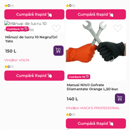
0
0
(0)
(0)
Cumpără Rapid
Cumpără Rapid
CashBack: 75
Mănuși de lucru 10 Negru/Gri
Yato
150 L
Vînzător: VOLTA
0
(0)
Cumpără Rapid
CashBack: 70
Manusi Nitril Gofrate
Diamantate Orange L,50 buc
140 L
Vînzător: MACK'S PROFESSIONAL
0
(0)
Cumpără Rapid