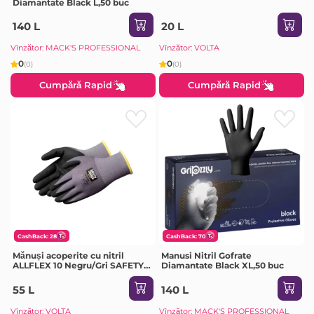
Diamantate Black L,50 buc
140 L
20 L
Vînzător: MACK'S PROFESSIONAL
Vînzător: VOLTA
0
0
(0)
(0)
Cumpără Rapid
Cumpără Rapid
CashBack: 28
CashBack: 70
Mănuși acoperite cu nitril
Manusi Nitril Gofrate
ALLFLEX 10 Negru/Gri SAFETY
Diamantate Black XL,50 buc
JOGGER
55 L
140 L
Vînzător: VOLTA
Vînzător: MACK'S PROFESSIONAL