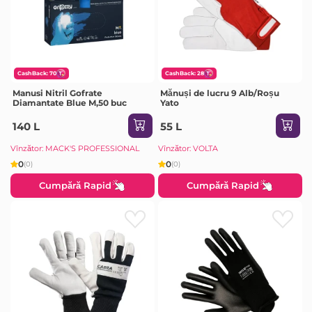
CashBack: 70
CashBack: 28
Manusi Nitril Gofrate
Mănuși de lucru 9 Alb/Roșu
Diamantate Blue M,50 buc
Yato
140 L
55 L
Vînzător: MACK'S PROFESSIONAL
Vînzător: VOLTA
0
0
(0)
(0)
Cumpără Rapid
Cumpără Rapid