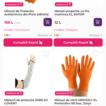
CashBack: 53
CashBack: 6
Mănuși de Protecție
Manusi acoperite cu PU,
Antitermice din Piele (451414)
marimea XL, EMTOP
105 L
12 L
200L
Vînzător: Muncitorul
Vînzător: ZMagazin
0
0
Vândute: 14
Vândute: 3
(0)
(0)
Cumpără Rapid
Cumpără Rapid
CashBack: 80
CashBack: 75
Mânecă de protecție ZAR5 Gri
Mănuși de nitril GRIPZZLY XL
COVENT
Portocaliu 100 buc. Zarys