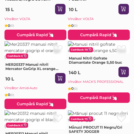
15 L
10 L
Vînzător: VOLTA
Vînzător: VOLTA
0
0
(0)
(0)
Cumpără Rapid
Cumpără Rapid
CashBack: 70
CashBack: 5
Manusi Nitril Gofrate
Diamantate Orange S,50 buc
MER20337 Manusi nitril
Mercator GoGrip XL orange
140 L
(1buc)
10 L
Vînzător: MACK'S PROFESSIONAL
Vînzător: Amid-Auto
0
(0)
0
(0)
Cumpără Rapid
Cumpără Rapid
CashBack: 73
CashBack: 5
Mănuși PROCUT 11 Negru/Gri
SAFETY JOGGER
MER20312 Manusi nitril