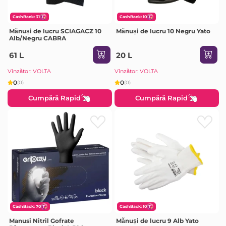
CashBack: 31
CashBack: 10
Mănuși de lucru SCIAGACZ 10
Mănuși de lucru 10 Negru Yato
Alb/Negru CABRA
61 L
20 L
Vînzător: VOLTA
Vînzător: VOLTA
0
0
(0)
(0)
Cumpără Rapid
Cumpără Rapid
CashBack: 70
CashBack: 10
Manusi Nitril Gofrate
Mănuși de lucru 9 Alb Yato