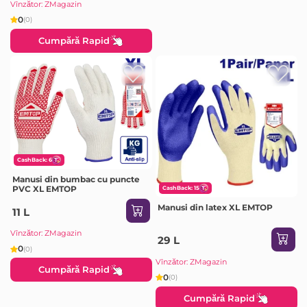
Vînzător: ZMagazin
0
(0)
Cumpără Rapid
CashBack: 6
Manusi din bumbac cu puncte
PVC XL EMTOP
CashBack: 15
Manusi din latex XL EMTOP
11 L
Vînzător: ZMagazin
29 L
0
(0)
Vînzător: ZMagazin
Cumpără Rapid
0
(0)
Cumpără Rapid