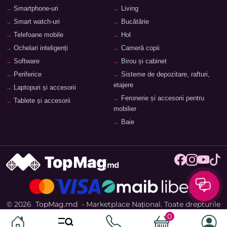
Smartphone-uri
Living
Smart watch-uri
Bucătărie
Telefoane mobile
Hol
Ochelari inteligenți
Cameră copii
Software
Birou și cabinet
Periferice
Sisteme de depozitare, rafturi,
etajere
Laptopuri și accesorii
Feronerie și accesorii pentru
Tablete și accesorii
mobilier
Baie
© 2026
TopMag.md
- Marketplace Național. Toate drepturile
rezervate.
0