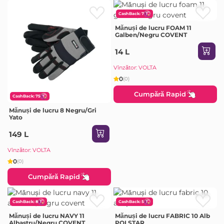
CashBack: 7
Mănuși de lucru FOAM 11
Galben/Negru COVENT
14 L
Vînzător: VOLTA
0
(0)
Cumpără Rapid
CashBack: 75
Mănuși de lucru 8 Negru/Gri
Yato
149 L
Vînzător: VOLTA
0
(0)
Cumpără Rapid
CashBack: 8
CashBack: 5
Mănuși de lucru NAVY 11
Mănuși de lucru FABRIC 10 Alb
Albastru/Negru COVENT
POLSTAR