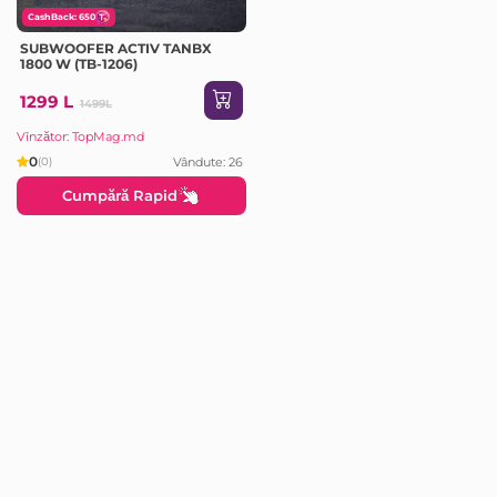
CashBack: 650
SUBWOOFER ACTIV TANBX
1800 W (TB-1206)
1299 L
1499L
Vînzător: TopMag.md
0
Vândute: 26
(0)
Cumpără Rapid