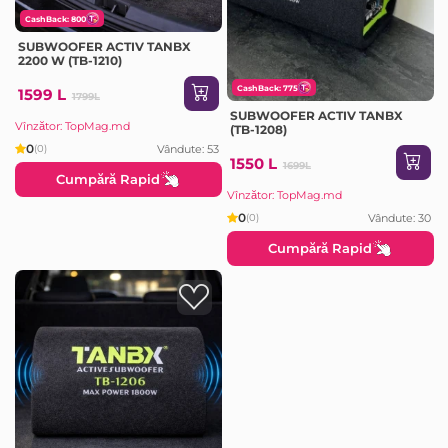
CashBack: 800
SUBWOOFER ACTIV TANBX
2200 W (TB-1210)
CashBack: 775
1599 L
1799L
SUBWOOFER ACTIV TANBX
Vînzător: TopMag.md
(TB-1208)
0
Vândute: 53
(0)
1550 L
1699L
Cumpără Rapid
Vînzător: TopMag.md
0
Vândute: 30
(0)
Cumpără Rapid