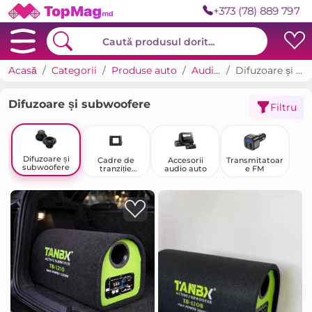
+373 (78) 889 797
Acasă
Categorii
Produse auto
Audio auto
Difuzoare și subwoofere
Difuzoare și subwoofere
Filtru
Difuzoare și
Cadre de
Accesorii
Transmitatoar
subwoofere
tranziție
audio auto
e FM
pentru
radiouri auto