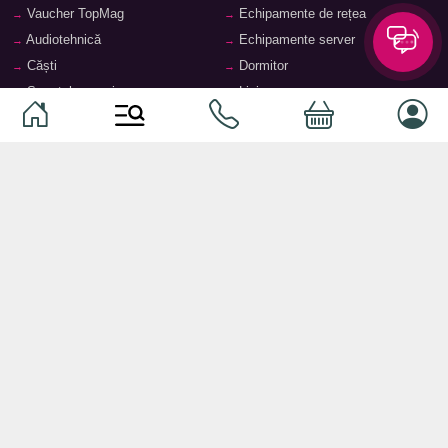
Vaucher TopMag
Echipamente de rețea
Audiotehnică
Echipamente server
Căști
Dormitor
Smartphone-uri
Living
Smart watch-uri
Bucătărie
Telefoane mobile
Hol
Ochelari inteligenți
Cameră copii
Software
Birou și cabinet
Periferice
Sisteme de depozitare, rafturi,
etajere
Laptopuri și accesorii
Feronerie și accesorii pentru
Tablete și accesorii
mobilier
Baie