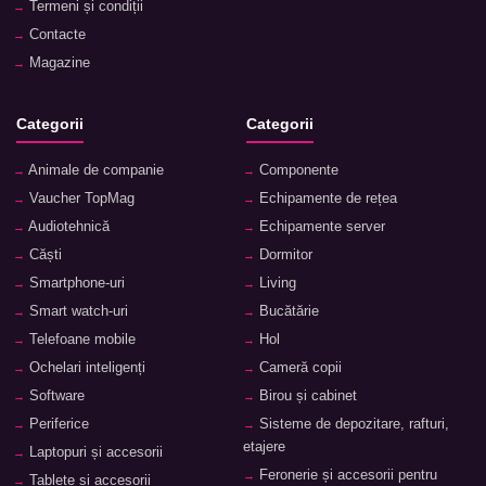
Termeni și condiții
Contacte
Magazine
Categorii
Categorii
Animale de companie
Componente
Vaucher TopMag
Echipamente de rețea
Audiotehnică
Echipamente server
Căști
Dormitor
Smartphone-uri
Living
Smart watch-uri
Bucătărie
Telefoane mobile
Hol
Ochelari inteligenți
Cameră copii
Software
Birou și cabinet
Periferice
Sisteme de depozitare, rafturi,
etajere
Laptopuri și accesorii
Feronerie și accesorii pentru
Tablete și accesorii