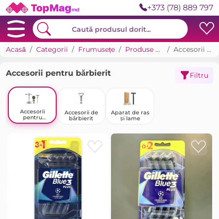
+373 (78) 889 797
Acasă
Categorii
Frumusețe
Produse pentru bărbierit
Accesorii pentru bărbierit
Accesorii pentru bărbierit
Filtru
Accesorii
Accesorii de
Aparat de ras
pentru
bărbierit
și lame
bărbierit