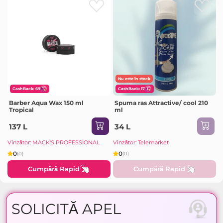
Nu este în stock
CashBack: 69
CashBack: 17
Barber Aqua Wax 150 ml
Spuma ras Attractive/ cool 210
Tropical
ml
137 L
34 L
Vînzător: MACK'S PROFESSIONAL
Vînzător: Telemarket
0
0
(0)
(0)
Cumpără Rapid
Cumpără Rapid
SOLICITĂ APEL