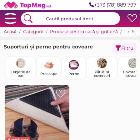
+373 (78) 889 797
Acasă
Categorii
Produse pentru casă și grădină
Textile pentru casă
Suporturi și perne pentru covoare
Suporturi și perne pentru covoare
Filtru
Lenjerie de
Pături și
Covorașe 
Prosoape
Perne
pat
cuverturi
covoar
Nu este în stock