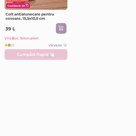
CashBack: 20
Colt antialunecare pentru
covoare, 15,5x10,5 cm
39 L
Vînzător: Telemarket
0
Vândute: 12
(0)
Cumpără Rapid