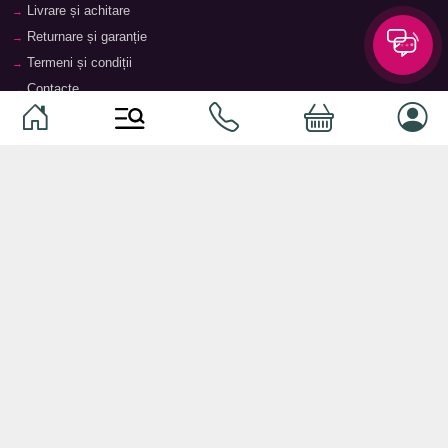
Livrare și achitare
Returnare și garanție
Termeni și condiții
Contacte
Magazine
Categorii
Categorii
Animale de companie
Componente
Vaucher TopMag
Echipamente de rețea
Audiotehnică
Echipamente server
Căști
Dormitor
Smartphone-uri
Living
Smart watch-uri
Bucătărie
Telefoane mobile
Hol
Ochelari inteligenți
Cameră copii
Software
Birou și cabinet
Periferice
Sisteme de depozitare, rafturi,