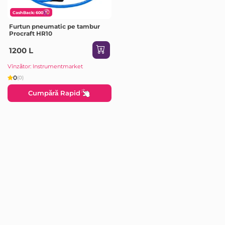
CashBack: 600
Furtun pneumatic pe tambur
Procraft HR10
1200 L
Vînzător: Instrumentmarket
0
(0)
Cumpără Rapid