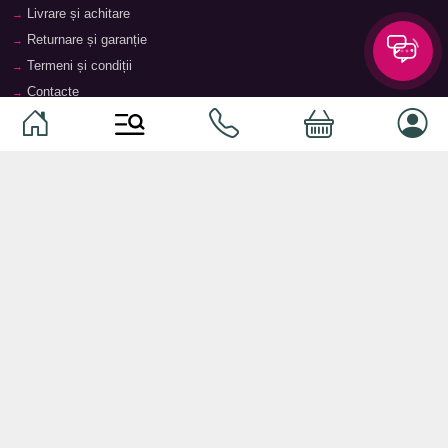
Livrare și achitare
Returnare și garanție
Termeni și condiții
Contacte
Magazine
Categorii
Categorii
Animale de companie
Componente
Vaucher TopMag
Echipamente de rețea
Audiotehnică
Echipamente server
Căști
Dormitor
Smartphone-uri
Living
Smart watch-uri
Bucătărie
Telefoane mobile
Hol
Ochelari inteligenți
Cameră copii
Software
Birou și cabinet