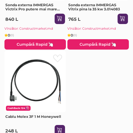
Sonda externa IMMERGAS
Sonda externa IMMERGAS
Victrix Pro putere mai mare
Vitrix pina la 35 kw 3.014083
35kw 3.015266
840 L
765 L
Vînzător: Constructmarket.md
Vînzător: Constructmarket.md
0
0
(0)
(0)
Cumpără Rapid
Cumpără Rapid
CashBack: 124
Cablu Molex 3F 1 M Honeywell
248 L