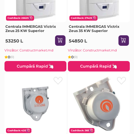
CashBack: 26625
CashBack: 27425
Centrala IMMERGAS Victrix
Centrala IMMERGAS Victrix
Zeus 25 KW Superior
Zeus 35 KW Superior
53250 L
54850 L
Vînzător: Constructmarket.md
Vînzător: Constructmarket.md
0
0
(0)
(0)
Cumpără Rapid
Cumpără Rapid
CashBack: 420
CashBack: 383