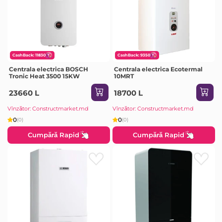
CashBack: 11830
CashBack: 9350
Centrala electrica BOSCH
Centrala electrica Ecotermal
Tronic Heat 3500 15KW
10MRT
23660 L
18700 L
Vînzător: Constructmarket.md
Vînzător: Constructmarket.md
0
0
(0)
(0)
Cumpără Rapid
Cumpără Rapid