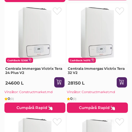
CashBack: 12300
CashBack: 14075
Centrala Immergas Victrix Tera
Centrala Immergas Victrix Tera
24 Plus V2
32 V2
24600 L
28150 L
Vînzător: Constructmarket.md
Vînzător: Constructmarket.md
0
0
(0)
(0)
Cumpără Rapid
Cumpără Rapid