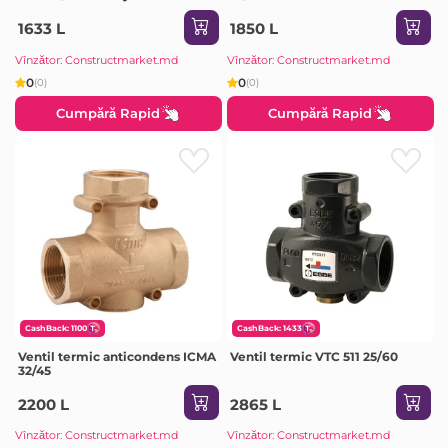
1633 L
1850 L
Vînzător: Constructmarket.md
Vînzător: Constructmarket.md
0
0
(0)
(0)
Cumpără Rapid
Cumpără Rapid
CashBack: 1100
CashBack: 1433
Ventil termic anticondens ICMA
Ventil termic VTC 511 25/60
32/45
2200 L
2865 L
Vînzător: Constructmarket.md
Vînzător: Constructmarket.md