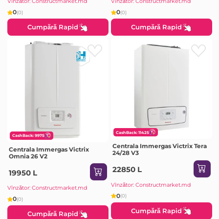
Vînzător: Constructmarket.md
Vînzător: Constructmarket.md
0
0
(0)
(0)
Cumpără Rapid
Cumpără Rapid
CashBack: 11425
CashBack: 9975
Centrala Immergas Victrix Tera
Centrala Immergas Victrix
24/28 V3
Omnia 26 V2
22850 L
19950 L
Vînzător: Constructmarket.md
Vînzător: Constructmarket.md
0
(0)
0
(0)
Cumpără Rapid
Cumpără Rapid