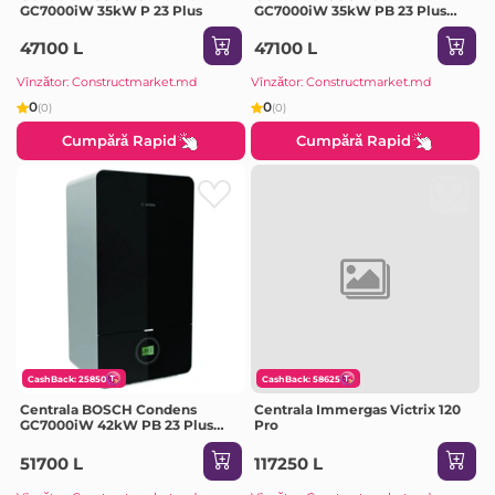
GC7000iW 35kW P 23 Plus
GC7000iW 35kW PB 23 Plus
Black
47100 L
47100 L
Vînzător: Constructmarket.md
Vînzător: Constructmarket.md
0
0
(0)
(0)
Cumpără Rapid
Cumpără Rapid
CashBack: 25850
CashBack: 58625
Centrala BOSCH Condens
Centrala Immergas Victrix 120
GC7000iW 42kW PB 23 Plus
Pro
Black
51700 L
117250 L