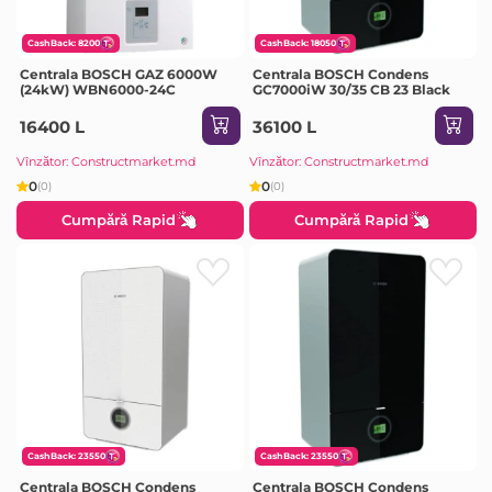
CashBack: 8200
CashBack: 18050
Centrala BOSCH GAZ 6000W
Centrala BOSCH Condens
(24kW) WBN6000-24C
GC7000iW 30/35 CB 23 Black
16400 L
36100 L
Vînzător: Constructmarket.md
Vînzător: Constructmarket.md
0
0
(0)
(0)
Cumpără Rapid
Cumpără Rapid
CashBack: 23550
CashBack: 23550
Centrala BOSCH Condens
Centrala BOSCH Condens