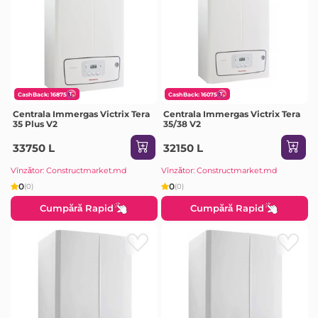
CashBack: 16875
CashBack: 16075
Centrala Immergas Victrix Tera
Centrala Immergas Victrix Tera
35 Plus V2
35/38 V2
33750 L
32150 L
Vînzător: Constructmarket.md
Vînzător: Constructmarket.md
0
0
(0)
(0)
Cumpără Rapid
Cumpără Rapid