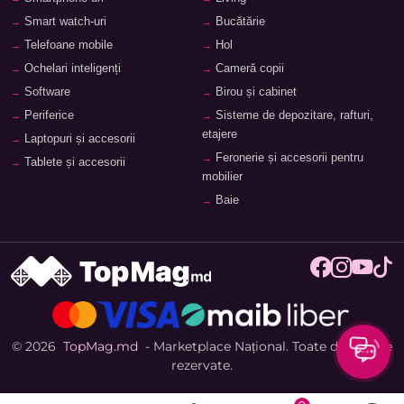
Smart watch-uri
Bucătărie
Telefoane mobile
Hol
Ochelari inteligenți
Cameră copii
Software
Birou și cabinet
Periferice
Sisteme de depozitare, rafturi,
etajere
Laptopuri și accesorii
Feronerie și accesorii pentru
Tablete și accesorii
mobilier
Baie
© 2026
TopMag.md
- Marketplace Național. Toate drepturile
rezervate.