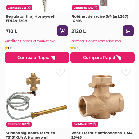
CashBack: 355
CashBack: 1060
Regulator tiraj Honeywell
Robinet de racire 3/4 (art.267)
FR124-3/4A
ICMA
710 L
2120 L
Vînzător: Constructmarket.md
Vînzător: Constructmarket.md
0
0
(0)
(0)
Cumpără Rapid
Cumpără Rapid
CashBack: 817
CashBack: 925
Supapa siguranta termica
Ventil termic anticondens ICMA
TS131-3/4 A Honeywell
25/45