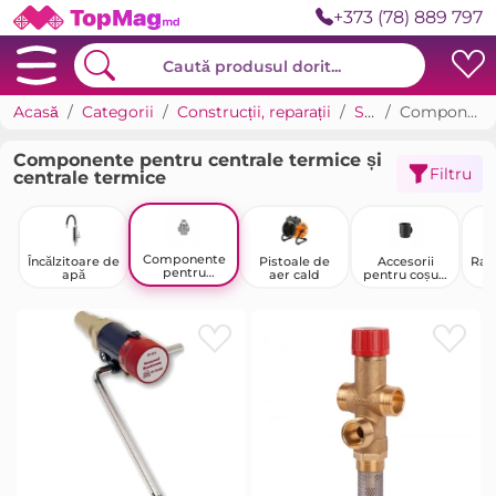
+373 (78) 889 797
Acasă
Categorii
Construcții, reparații
Sisteme de încălzire
Componente pentru centrale termice și centrale termice
Componente pentru centrale termice și
Filtru
centrale termice
Componente
Încălzitoare de
Pistoale de
Accesorii
Rad
pentru
apă
aer cald
pentru coșuri
centrale
de fum
termice și
centrale
termice