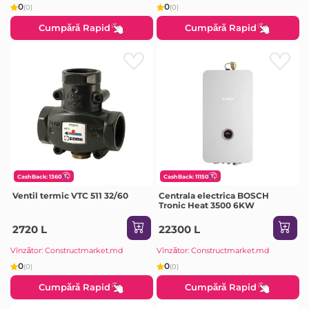
0
0
(0)
(0)
Cumpără Rapid
Cumpără Rapid
CashBack: 1360
CashBack: 11150
Ventil termic VTC 511 32/60
Centrala electrica BOSCH
Tronic Heat 3500 6KW
2720 L
22300 L
Vînzător: Constructmarket.md
Vînzător: Constructmarket.md
0
0
(0)
(0)
Cumpără Rapid
Cumpără Rapid