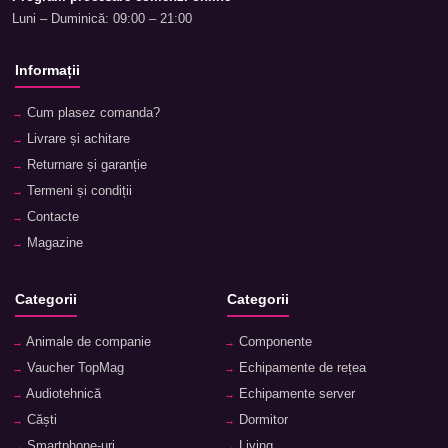
Luni – Duminică: 09:00 – 21:00
Informații
Cum plasez comanda?
Livrare și achitare
Returnare și garanție
Termeni și condiții
Contacte
Magazine
Categorii
Categorii
Animale de companie
Componente
Vaucher TopMag
Echipamente de rețea
Audiotehnică
Echipamente server
Căști
Dormitor
Smartphone-uri
Living