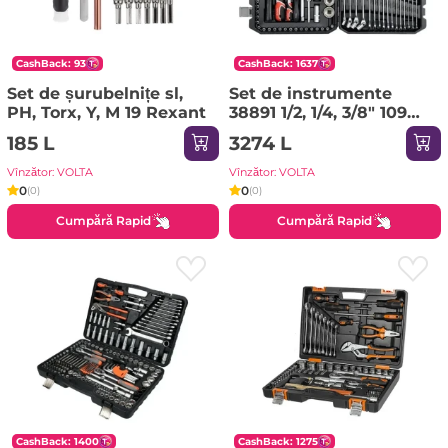
CashBack: 93
CashBack: 1637
Set de șurubelnițe sl,
Set de instrumente
PH, Torx, Y, М 19 Rexant
38891 1/2, 1/4, 3/8" 109
Yato
185 L
3274 L
Vînzător: VOLTA
Vînzător: VOLTA
0
0
(0)
(0)
Cumpără Rapid
Cumpără Rapid
CashBack: 1400
CashBack: 1275