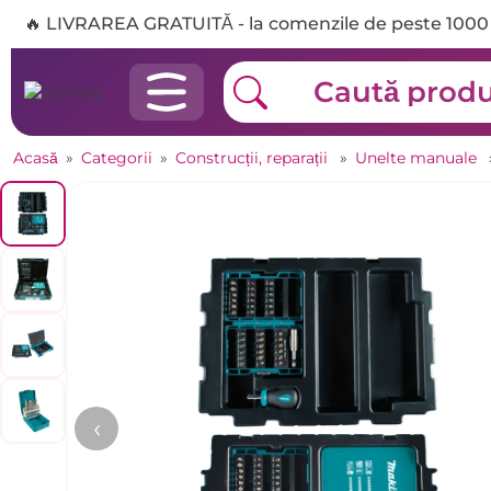
🔥 LIVRAREA GRATUITĂ - la comenzile de peste 1000 
Acasă
»
Categorii
»
Construcții, reparații
»
Unelte manuale
‹