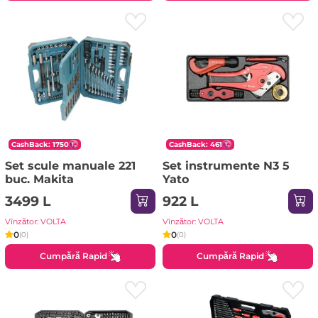
CashBack: 1750
CashBack: 461
Set scule manuale 221
Set instrumente N3 5
buc. Makita
Yato
3499 L
922 L
Vînzător: VOLTA
Vînzător: VOLTA
0
0
(0)
(0)
Cumpără Rapid
Cumpără Rapid