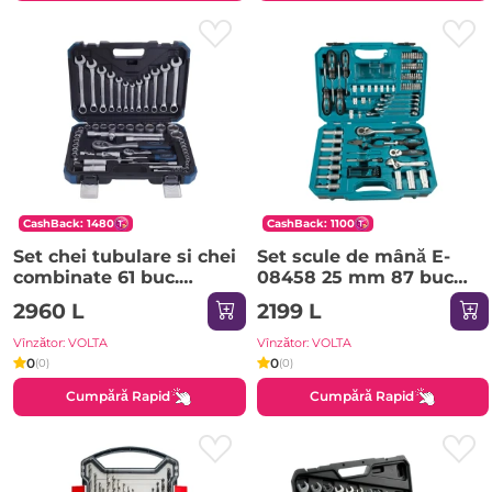
CashBack: 1480
CashBack: 1100
Set chei tubulare si chei
Set scule de mână E-
combinate 61 buc.
08458 25 mm 87 buc
Hyundai
Makita
2960 L
2199 L
Vînzător: VOLTA
Vînzător: VOLTA
0
0
(0)
(0)
Cumpără Rapid
Cumpără Rapid