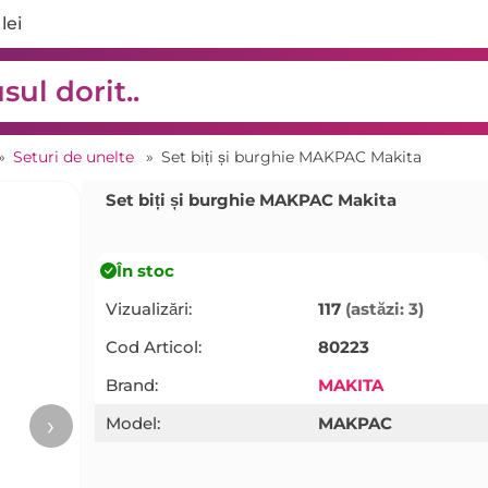
lei
»
Seturi de unelte
»
Set biți și burghie MAKPAC Makita
Set biți și burghie MAKPAC Makita
În stoc
Vizualizări:
117
(astăzi: 3)
Cod Articol:
80223
Brand:
MAKITA
›
Model:
MAKPAC