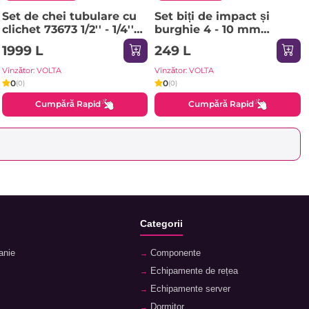
Set de chei tubulare cu
Set biți de impact și
clichet 73673 1/2'' - 1/4''
burghie 4 - 10 mm
82 Vihr
Hexagonal 18 buc. Yato
1999 L
249 L
Vînzător: VOLTA
Vînzător: VOLTA
0
0
(0)
(0)
Cumpără Rapid
Cumpără Rapid
Categorii
anie
Componente
Echipamente de rețea
Echipamente server
Dormitor