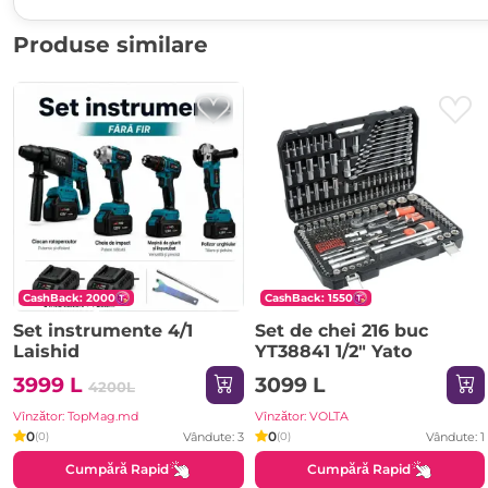
Produse similare
CashBack: 2000
CashBack: 1550
Set instrumente 4/1
Set de chei 216 buc
Laishid
YT38841 1/2" Yato
3999 L
3099 L
4200L
Vînzător: TopMag.md
Vînzător: VOLTA
0
0
Vândute: 3
Vândute: 1
(0)
(0)
Cumpără Rapid
Cumpără Rapid