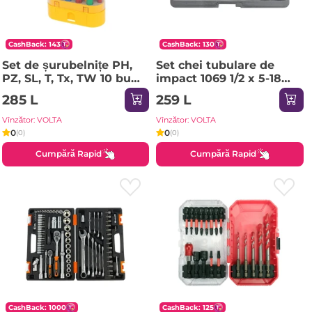
CashBack: 143
CashBack: 130
Set de șurubelnițe PH,
Set chei tubulare de
PZ, SL, T, Tx, TW 10 buc.
impact 1069 1/2 x 5-18
Rexant
mm spline 8 buc. Yato
285 L
259 L
Vînzător: VOLTA
Vînzător: VOLTA
0
0
(0)
(0)
Cumpără Rapid
Cumpără Rapid
CashBack: 1000
CashBack: 125