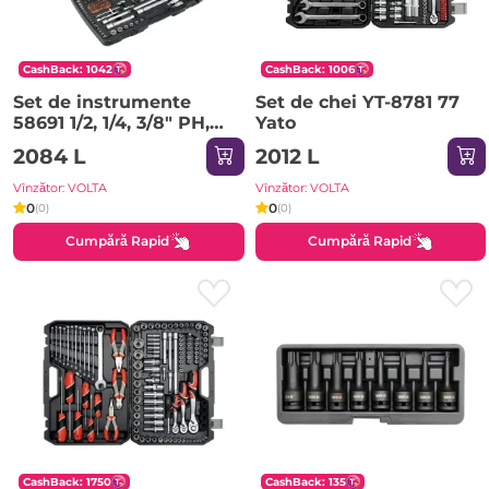
CashBack: 1042
CashBack: 1006
Set de instrumente
Set de chei YT-8781 77
58691 1/2, 1/4, 3/8" PH,
Yato
PZ, T, H, M 216 buc Sthor
2084 L
2012 L
Vînzător: VOLTA
Vînzător: VOLTA
0
0
(0)
(0)
Cumpără Rapid
Cumpără Rapid
CashBack: 1750
CashBack: 135