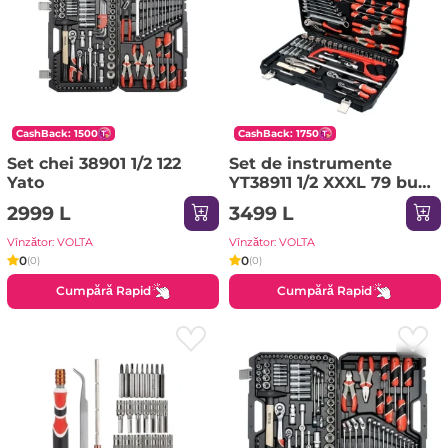
CashBack: 1500
CashBack: 1750
Set chei 38901 1/2 122
Set de instrumente
Yato
YT38911 1/2 XXXL 79 buc
Yato
2999 L
3499 L
Vînzător: VOLTA
Vînzător: VOLTA
0
0
(0)
(0)
Cumpără Rapid
Cumpără Rapid