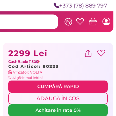
+373 (78) 889 797
Ру
2299 Lei
CashBack: 1150
Cod Articol:
80223
Vînzător: VOLTA
Ai găsit mai ieftin?
CUMPĂRĂ RAPID
ADAUGĂ ÎN COȘ
Achitare in rate 0%