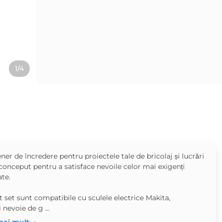
1/4
r de încredere pentru proiectele tale de bricolaj și lucrări
conceput pentru a satisface nevoile celor mai exigenți
ate.
st set sunt compatibile cu sculele electrice Makita,
i nevoie de g ...