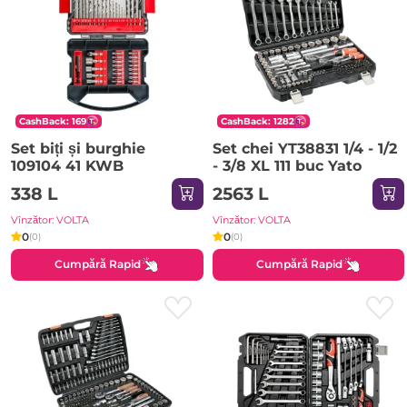
CashBack: 169
CashBack: 1282
Set biți și burghie
Set chei YT38831 1/4 - 1/2
109104 41 KWB
- 3/8 XL 111 buc Yato
338 L
2563 L
Vînzător: VOLTA
Vînzător: VOLTA
0
0
(0)
(0)
Cumpără Rapid
Cumpără Rapid