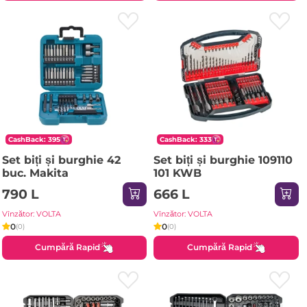
CashBack: 395
CashBack: 333
Set biți și burghie 42
Set biți și burghie 109110
buc. Makita
101 KWB
790 L
666 L
Vînzător: VOLTA
Vînzător: VOLTA
0
0
(0)
(0)
Cumpără Rapid
Cumpără Rapid