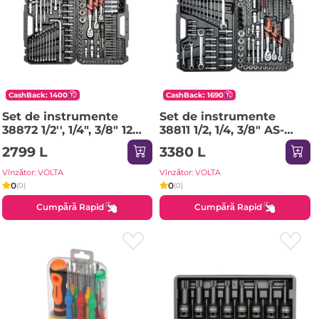
CashBack: 1400
CashBack: 1690
Set de instrumente
Set de instrumente
38872 1/2'', 1/4", 3/8" 128
38811 1/2, 1/4, 3/8" AS-
Yato
DRIVE 150 Yato
2799 L
3380 L
Vînzător: VOLTA
Vînzător: VOLTA
0
0
(0)
(0)
Cumpără Rapid
Cumpără Rapid