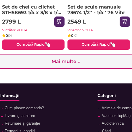
Set de chei cu clichet
Set de scule manuale
STH58693 1/4 x 3/8 x 1/2
73674 1/2'' - 1/4'' 76 Vihr
225 Sthor
2799 L
2549 L
Vînzător: VOLTA
Vînzător: VOLTA
0
0
(0)
(0)
Cumpără Rapid
Cumpără Rapid
Mai multe ↓
Informații
Categorii
Cum plasez comanda?
Animale de comp
Livrare și achitare
Vaucher TopMag
Returnare și garanție
Audiotehnică
Termeni și condiții
Căști