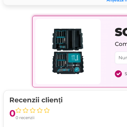
Afișează 
S
Comp
S
Recenzii clienți
0
0 recenzii