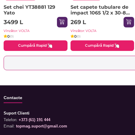
Set chei YT38881 129
Set capete tubulare de
Yato
impact 1065 1/2 x 30-80
mm TORX Yato
3499 L
269 L
Vînzător: VOLTA
Vînzător: VOLTA
0
0
(0)
(0)
Cumpără Rapid
Cumpără Rapid
Contacte
Suport Clienti
Telefon:
+373 (61) 191 444
Email:
topmag.suport@gmail.com