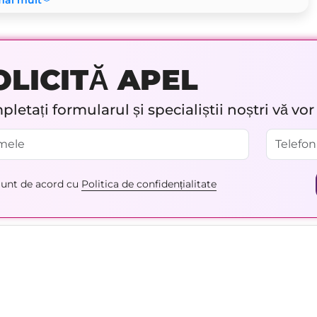
mai mult
OLICITĂ APEL
letați formularul și specialiștii noștri vă vo
unt de acord cu
Politica de confidențialitate