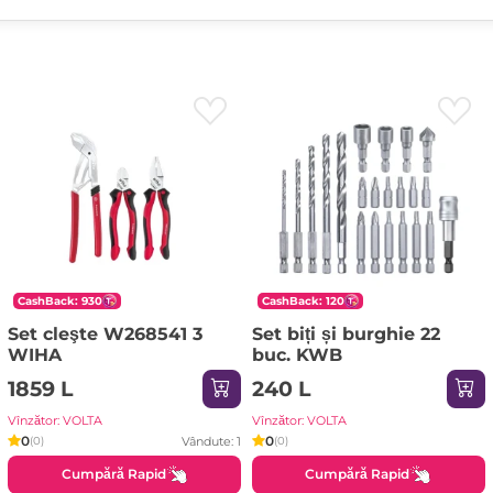
CashBack: 930
CashBack: 120
Set cleşte W268541 3
Set biți și burghie 22
WIHA
buc. KWB
1859 L
240 L
Vînzător: VOLTA
Vînzător: VOLTA
0
0
Vândute: 1
(0)
(0)
Cumpără Rapid
Cumpără Rapid