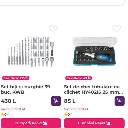
CashBack: 215
CashBack: 43
Set biți și burghie 39
Set de chei tubulare cu
buc. KWB
clichet HY40215 25 mm
17 buc. Hyundai
430 L
85 L
Vînzător: VOLTA
Vînzător: VOLTA
0
0
(0)
(0)
Cumpără Rapid
Cumpără Rapid