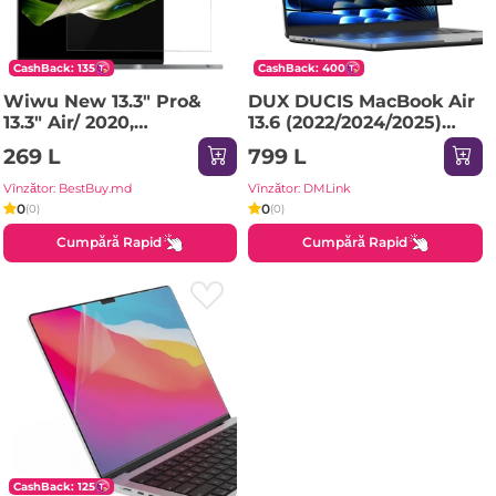
CashBack: 135
CashBack: 400
Wiwu New 13.3" Pro&
DUX DUCIS MacBook Air
13.3" Air/ 2020,
13.6 (2022/2024/2025)
13.3pro/2022 folie de
Privacy Screen
269 L
799 L
protecție pentru ecran
Protector LENO, Black
transparentă Sticlă de
Vînzător: BestBuy.md
Vînzător: DMLink
protecție
0
0
(0)
(0)
Cumpără Rapid
Cumpără Rapid
CashBack: 125