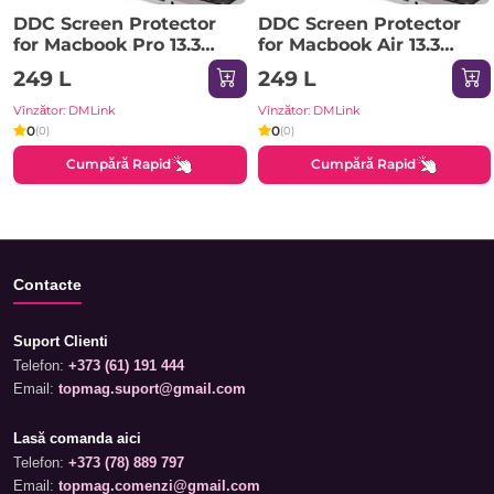
DDC Screen Protector
DDC Screen Protector
for Macbook Pro 13.3
for Macbook Air 13.3
(2022), Clear
Retina (2018-2020),
249 L
249 L
Clear
Vînzător: DMLink
Vînzător: DMLink
0
0
(0)
(0)
Cumpără Rapid
Cumpără Rapid
Contacte
Suport Clienti
Telefon:
+373 (61) 191 444
Email:
topmag.suport@gmail.com
Lasă comanda aici
Telefon:
+373 (78) 889 797
Email:
topmag.comenzi@gmail.com