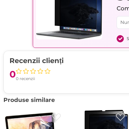
Comp
S
Recenzii clienți
0
0 recenzii
Produse similare