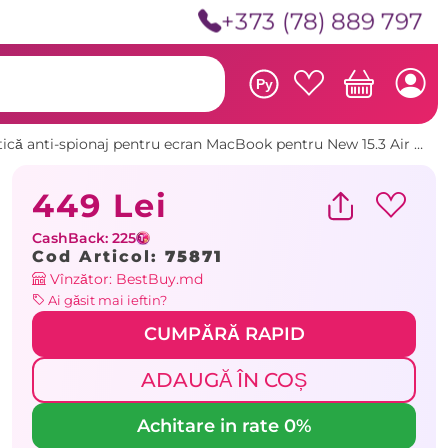
+373 (78) 889 797
Ру
Wiwu folie magnetică anti-spionaj pentru ecran MacBook pentru New 15.3 Air transparentă Sticlă de protecție
449 Lei
CashBack: 225
Cod Articol:
75871
Vînzător: BestBuy.md
Ai găsit mai ieftin?
CUMPĂRĂ RAPID
ADAUGĂ ÎN COȘ
Achitare in rate 0%