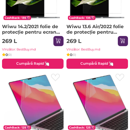
CashBack: 135
CashBack: 135
Wiwu 14.2/2021 folie de
Wiwu 13.6 Air/2022 folie
protecție pentru ecran
de protecție pentru
transparentă Sticlă de
ecran transparentă
269 L
269 L
protecție
Sticlă de protecție
Vînzător: BestBuy.md
Vînzător: BestBuy.md
0
0
(0)
(0)
Cumpără Rapid
Cumpără Rapid
CashBack: 125
CashBack: 125