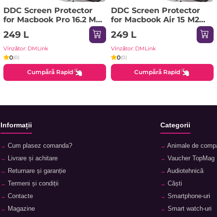
DDC Screen Protector
DDC Screen Protector
for Macbook Pro 16.2 M1
for Macbook Air 15 M2
/ M2 / M3 (2023), Clear
(2022) / M3 (2024), Clear
249 L
249 L
Vînzător: DMLink
Vînzător: DMLink
0
0
(0)
(0)
Cumpără Rapid
Cumpără Rapid
Informații
Categorii
Cum plasez comanda?
Animale de comp
Livrare și achitare
Vaucher TopMag
Returnare și garanție
Audiotehnică
Termeni și condiții
Căști
Contacte
Smartphone-uri
Magazine
Smart watch-uri