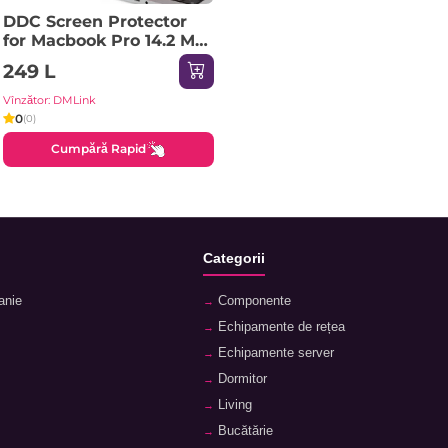
DDC Screen Protector
for Macbook Pro 14.2 M1
/ M2 / M3 (2023), Clear
249 L
Vînzător: DMLink
0
(0)
Cumpără Rapid
Categorii
anie
Componente
Echipamente de rețea
Echipamente server
Dormitor
Living
Bucătărie