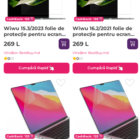
CashBack: 135
CashBack: 135
Wiwu 15.3/2023 folie de
Wiwu 16.2/2021 folie de
protecție pentru ecran
protecție pentru ecran
transparentă Sticlă de
transparentă Sticlă de
269 L
269 L
protecție
protecție
Vînzător: BestBuy.md
Vînzător: BestBuy.md
0
0
(0)
(0)
Cumpără Rapid
Cumpără Rapid
CashBack: 125
CashBack: 125