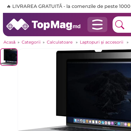
🔥 LIVRAREA GRATUITĂ - la comenzile de peste 1000 
Acasă
»
Categorii
»
Calculatoare
»
Laptopuri și accesorii
»