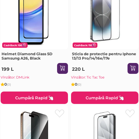
CashBack: 100
CashBack: 110
Helmet Diamond Glass 5D
Sticla de protectie pentru Iphone
Samsung A26, Black
13/13 Pro/14/16e/17e
199 L
220 L
Vînzător: DMLink
Vînzător: Tic Tac Toe
0
0
(0)
(0)
Cumpără Rapid
Cumpără Rapid