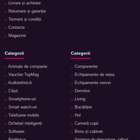
Livrare și achitare
Returnare și garanție
Termeni și condiții
Contacte
Magazine
Categorii
Categorii
Animale de companie
Componente
Vaucher TopMag
Echipamente de rețea
Audiotehnică
Echipamente server
Căști
Dormitor
Smartphone-uri
Living
Smart watch-uri
Bucătărie
Telefoane mobile
Hol
Ochelari inteligenți
Cameră copii
Software
Birou și cabinet
Periferice
Sisteme de depozitare, rafturi,