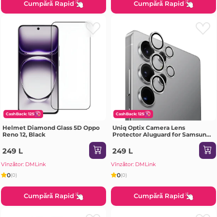
Cumpără Rapid
Cumpără Rapid
CashBack: 125
CashBack: 125
Helmet Diamond Glass 5D Oppo
Uniq Optix Camera Lens
Reno 12, Black
Protector Aluguard for Samsung
S25 Ultra, Silver
249 L
249 L
Vînzător: DMLink
Vînzător: DMLink
0
0
(0)
(0)
Cumpără Rapid
Cumpără Rapid