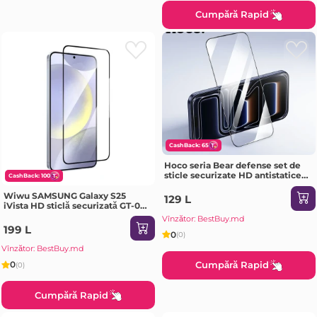
Cumpără Rapid
CashBack: 65
Hoco seria Bear defense set de
sticle securizate HD antistatice
CashBack: 100
pe tot ecranul SAMSUNG Galaxy
S25 FE(G777) Sticlă de protecție
Wiwu SAMSUNG Galaxy S25
129 L
iVista HD sticlă securizată GT-022
transparentă Sticlă de protecție
Vînzător: BestBuy.md
199 L
0
(0)
Vînzător: BestBuy.md
Cumpără Rapid
0
(0)
Cumpără Rapid