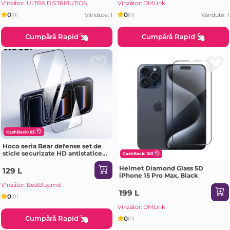
Vînzător: ULTRA DISTRIBUTION
Vînzător: DMLink
0
0
Vândute: 1
Vândute: 1
(0)
(0)
Cumpără Rapid
Cumpără Rapid
CashBack: 65
Hoco seria Bear defense set de
sticle securizate HD antistatice
CashBack: 100
pe tot ecranul SAMSUNG Galaxy
A07(G777) neagră Sticlă de
Helmet Diamond Glass 5D
129 L
protecție
iPhone 15 Pro Max, Black
Vînzător: BestBuy.md
199 L
0
(0)
Vînzător: DMLink
Cumpără Rapid
0
(0)