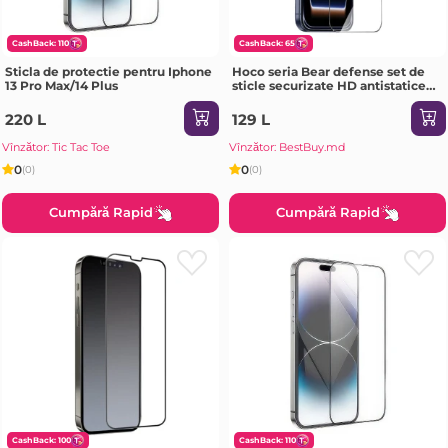
CashBack: 110
CashBack: 65
Sticla de protectie pentru Iphone
Hoco seria Bear defense set de
13 Pro Max/14 Plus
sticle securizate HD antistatice
pe tot ecranul iPhone 15 Pro
Max(G777) neagră Sticlă de
220 L
129 L
protecție
Vînzător: Tic Tac Toe
Vînzător: BestBuy.md
0
0
(0)
(0)
Cumpără Rapid
Cumpără Rapid
CashBack: 100
CashBack: 110