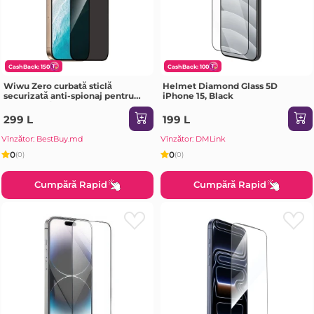
CashBack: 150
CashBack: 100
Wiwu Zero curbată sticlă
Helmet Diamond Glass 5D
securizată anti-spionaj pentru
iPhone 15, Black
iPhone 17 / iPhone 16 Pro (6.3)
GT-027 transparentă Sticlă de
299 L
199 L
protecție
Vînzător: BestBuy.md
Vînzător: DMLink
0
0
(0)
(0)
Cumpără Rapid
Cumpără Rapid