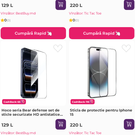
Pro(G777) neagră Sticlă de
129 L
220 L
protecție
Vînzător: BestBuy.md
Vînzător: Tic Tac Toe
0
0
(0)
(0)
Cumpără Rapid
Cumpără Rapid
CashBack: 65
CashBack: 110
Hoco seria Bear defense set de
Sticla de protectie pentru Iphone
sticle securizate HD antistatice
15
pe tot ecranul iPhone 16 / iPhone
15(G777) neagră Sticlă de
129 L
220 L
protecție
Vînzător: BestBuy.md
Vînzător: Tic Tac Toe