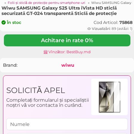
ne
»
Folii și sticlă de protecție pentru smartphone-uri
»
Wiwu SAMSUNG Galaxy S25 U
Wiwu SAMSUNG Galaxy S25 Ultra iVista HD sticlă
securizată GT-024 transparentă Sticlă de protecție
Cod Articol:
75868
În stoc
Vizualizări:
89 (astăzi: 1)
Achitare in rate 0%
Vînzător: BestBuy.md
Brand:
wiwu
SOLICITĂ APEL
Completați formularul și specialiștii
noștri vă vor contacta în curând.