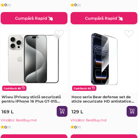
0
0
(0)
(0)
Cumpără Rapid
Cumpără Rapid
CashBack: 85
CashBack: 65
Wiwu iPrivacy sticlă securizată
Hoco seria Bear defense set de
pentru iPhone 16 Plus GT-015
sticle securizate HD antistatice
transparentă Sticlă de protecție
pe tot ecranul iPhone 16e /
iPhone 14 / iPhone 13 / iPhone 13
169 L
129 L
Pro(G777) neagră Sticlă de
protecție
Vînzător: BestBuy.md
Vînzător: BestBuy.md
0
0
(0)
(0)