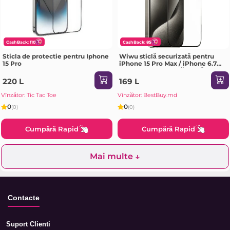
CashBack: 110
CashBack: 85
Sticla de protectie pentru Iphone
Wiwu sticlă securizată pentru
15 Pro
iPhone 15 Pro Max / iPhone 6.7
GT-004 transparentă Sticlă de
protecție
220 L
169 L
Vînzător: Tic Tac Toe
Vînzător: BestBuy.md
0
0
(0)
(0)
Cumpără Rapid
Cumpără Rapid
Mai multe ↓
Contacte
Suport Clienti