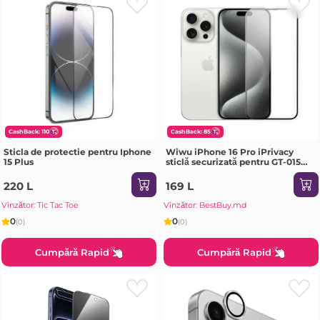
CashBack: 110
CashBack: 85
Sticla de protectie pentru Iphone
Wiwu iPhone 16 Pro iPrivacy
15 Plus
sticlă securizată pentru GT-015
transparentă neagră Sticlă de
protecție
220 L
169 L
Vînzător: Tic Tac Toe
Vînzător: BestBuy.md
0
0
(0)
(0)
Cumpără Rapid
Cumpără Rapid