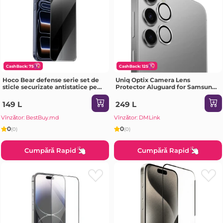
CashBack: 75
CashBack: 125
Hoco Bear defense serie set de
Uniq Optix Camera Lens
sticle securizate antistatice pe
Protector Aluguard for Samsung
tot ecranul cu protecție de
S25, Silver
confidențialitate iPhone 12 /
149 L
249 L
iPhone 12 Pro(G777 Plus) neagră
Sticlă de protecție
Vînzător: BestBuy.md
Vînzător: DMLink
0
0
(0)
(0)
Cumpără Rapid
Cumpără Rapid