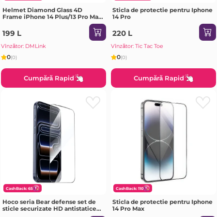
Helmet Diamond Glass 4D
Sticla de protectie pentru Iphone
Frame iPhone 14 Plus/13 Pro Max,
14 Pro
Black (V2)
199 L
220 L
Vînzător: DMLink
Vînzător: Tic Tac Toe
0
0
(0)
(0)
Cumpără Rapid
Cumpără Rapid
CashBack: 65
CashBack: 110
Hoco seria Bear defense set de
Sticla de protectie pentru Iphone
sticle securizate HD antistatice
14 Pro Max
pe tot ecranul iPhone 15