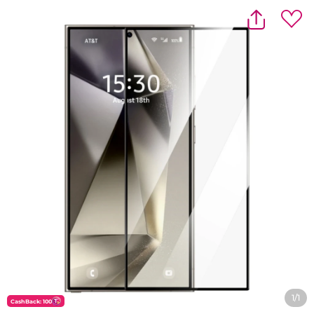
1/1
CashBack: 100