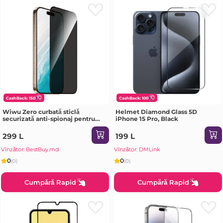
CashBack: 150
CashBack: 100
Wiwu Zero curbată sticlă
Helmet Diamond Glass 5D
securizată anti-spionaj pentru
iPhone 15 Pro, Black
iPhone 17 Air 6.6" GT-027
transparentă Sticlă de protecție
299 L
199 L
Vînzător: BestBuy.md
Vînzător: DMLink
0
0
(0)
(0)
Cumpără Rapid
Cumpără Rapid