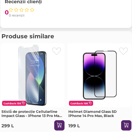
Recenzii clienți
0
0 recenzii
Produse similare
CashBack: 150
CashBack: 100
Sticlă de protecție Cellularline
Helmet Diamond Glass 5D
Impact Glass - iPhone 13 Pro Max,
iPhone 14 Pro Max, Black
Transparent
299 L
199 L