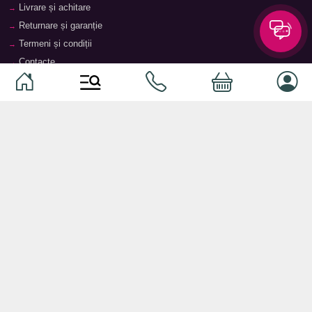
Livrare și achitare
Returnare și garanție
Termeni și condiții
Contacte
Magazine
Categorii
Categorii
Animale de companie
Componente
Vaucher TopMag
Echipamente de rețea
Audiotehnică
Echipamente server
Căști
Dormitor
Smartphone-uri
Living
Smart watch-uri
Bucătărie
Telefoane mobile
Hol
Ochelari inteligenți
Cameră copii
Software
Birou și cabinet
Periferice
Sisteme de depozitare, rafturi,