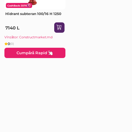
CashBack: 3570
Hidrant subteran 100/16 H 1250
7140 L
Vînzător: Constructmarket.md
0
(0)
Cumpără Rapid