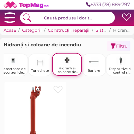
+373 (78) 889 797
Acasă
Categorii
Construcții, reparații
Sisteme de siguranță
Hidranți și coloane de incendiu
Hidranți și coloane de incendiu
Filtru
Hidranți și
Detectoare de
Dispozitive de
Turnichete
Bariere
coloane de
scurgeri de
control și
incendiu
gaze
monitorizare