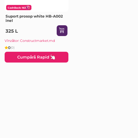
CashBack: 163
Suport prosop white HB-A002
inel
325 L
Vînzător: Constructmarket.md
0
(0)
Cumpără Rapid