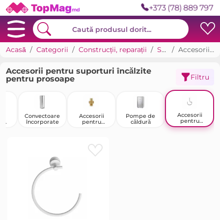
+373 (78) 889 797
Acasă
Categorii
Construcții, reparații
Sisteme de încălzire
Accesorii pentru suporturi încălzite pentru prosoape
Accesorii pentru suporturi încălzite
Filtru
pentru prosoape
Accesorii
rii
Convectoare
Accesorii
Pompe de
pentru
u
încorporate
pentru
căldură
suporturi
 prin
rezervoare de
încălzite
ală
gaz
pentru
prosoape