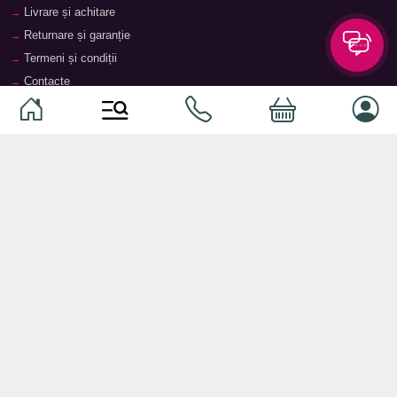
Livrare și achitare
Returnare și garanție
Termeni și condiții
Contacte
Magazine
Categorii
Categorii
Animale de companie
Componente
Vaucher TopMag
Echipamente de rețea
Audiotehnică
Echipamente server
Căști
Dormitor
Smartphone-uri
Living
Smart watch-uri
Bucătărie
Telefoane mobile
Hol
Ochelari inteligenți
Cameră copii
Software
Birou și cabinet