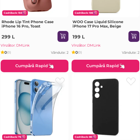
CashBack: 150
CashBack: 100
Rhode Lip Tint Phone Case
WOO Case Liquid Silicone
iPhone 16 Pro, Toast
iPhone 17 Pro Max, Beige
299 L
199 L
Vînzător: DMLink
Vînzător: DMLink
0
0
Vândute: 2
Vândute: 2
(0)
(0)
Cumpără Rapid
Cumpără Rapid
CashBack: 75
CashBack: 80