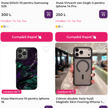
Husa Stitch-10 pentru Samsung
Husa Vincent van Gogh-4 pentru
S25
Iphone 14 Pro
300 L
250 L
Vînzător: Tic Tac Toe
Vînzător: Tic Tac Toe
0
0
(0)
(0)
Cumpără Rapid
Cumpără Rapid
CashBack: 150
CashBack: 110
Husa Marmura-10 pentru Iphone
2.0mm double-hole husă
16
MagSafe Skin Feeling iPhone 17
Air negru Husa