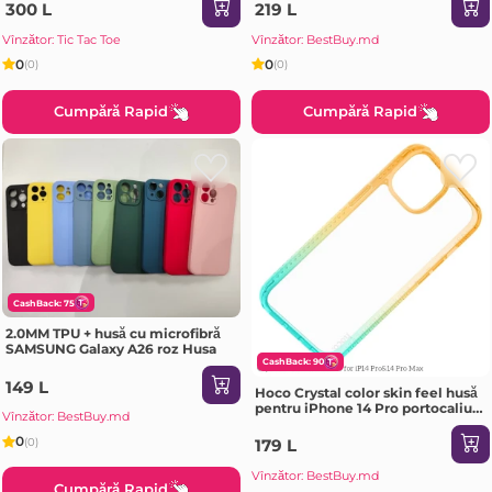
300 L
219 L
Vînzător: Tic Tac Toe
Vînzător: BestBuy.md
0
0
(0)
(0)
Cumpără Rapid
Cumpără Rapid
CashBack: 75
2.0MM TPU + husă cu microfibră
SAMSUNG Galaxy A26 roz Husa
CashBack: 90
149 L
Hoco Crystal color skin feel husă
pentru iPhone 14 Pro portocaliu
Vînzător: BestBuy.md
verde Husa
0
(0)
179 L
Vînzător: BestBuy.md
Cumpără Rapid