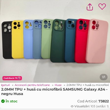
1/1
CashBack: 75
adgeturi
»
Accesorii pentru telefoane
»
Huse
»
2.0MM TPU + husă cu microfibr
2.0MM TPU + husă cu microfibră SAMSUNG Galaxy A34 -
negru Husa
Cod Articol:
73822
În stoc
Vizualizări:
103 (astăzi: 1)