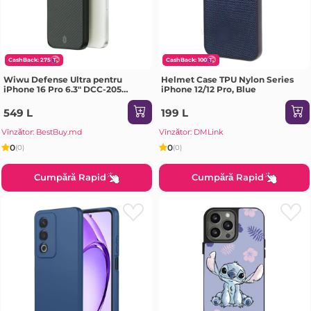
CashBack: 275
CashBack: 100
Wiwu Defense Ultra pentru
Helmet Case TPU Nylon Series
iPhone 16 Pro 6.3" DCC-205
iPhone 12/12 Pro, Blue
negru Husa
549 L
199 L
Vînzător: BestBuy.md
Vînzător: DMLink
0
0
(0)
(0)
Cumpără Rapid
Cumpără Rapid