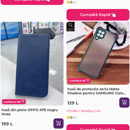
0
(0)
Cumpără Rapid
CashBack: 65
husă de protecție seria Matte
Shadow pentru SAMSUNG Galaxy
A72 Dark verde Husa
129 L
CashBack: 100
husă din piele OPPO A79 negru
Vînzător: BestBuy.md
Husa
0
(0)
199 L
Cumpără Rapid