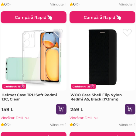
0
0
Vândute: 1
Vândute: 1
(0)
(0)
Cumpără Rapid
Cumpără Rapid
CashBack: 75
CashBack: 125
Helmet Case TPU Soft Redmi
WOO Case Shell Flip Nylon
13C, Clear
Redmi A5, Black (173mm)
149 L
249 L
Vînzător: DMLink
Vînzător: DMLink
0
0
Vândute: 1
Vândute: 1
(0)
(0)