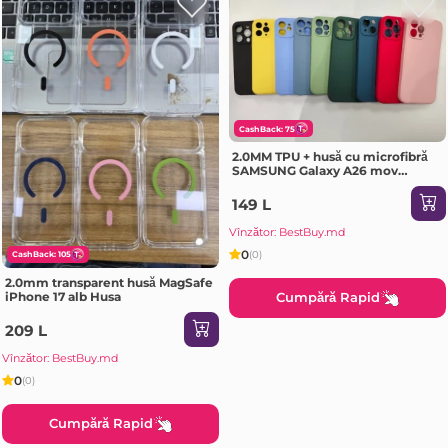
CashBack: 75
2.0MM TPU + husă cu microfibră
SAMSUNG Galaxy A26 mov
deschis Husa
149 L
Vînzător: BestBuy.md
0
(0)
CashBack: 105
2.0mm transparent husă MagSafe
iPhone 17 alb Husa
Cumpără Rapid
209 L
Vînzător: BestBuy.md
0
(0)
Cumpără Rapid