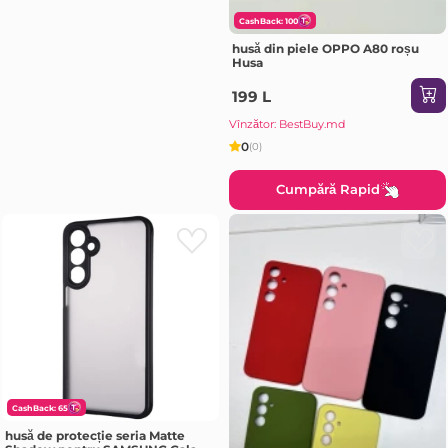
CashBack: 100
husă din piele OPPO A80 roșu
Husa
199 L
Vînzător: BestBuy.md
0
(0)
Cumpără Rapid
CashBack: 65
husă de protecție seria Matte