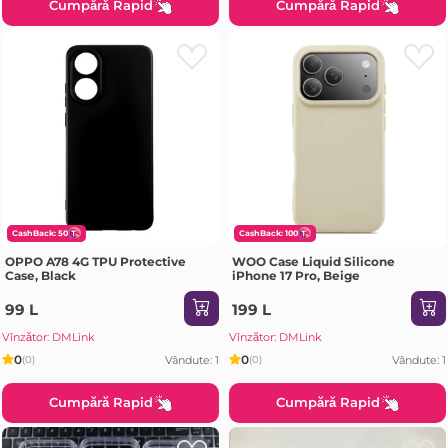
Cumpără Rapid
Cumpără Rapid
CashBack: 50
CashBack: 100
OPPO A78 4G TPU Protective
WOO Case Liquid Silicone
Case, Black
iPhone 17 Pro, Beige
99 L
199 L
Vînzător: DMLink
Vînzător: DMLink
0
0
Vândute: 1
Vândute: 1
(0)
(0)
Cumpără Rapid
Cumpără Rapid