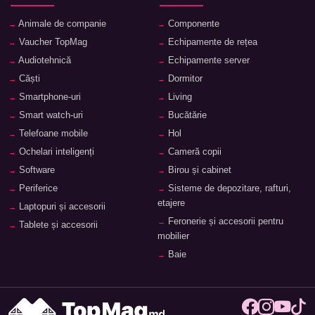
Animale de companie
Componente
Vaucher TopMag
Echipamente de rețea
Audiotehnică
Echipamente server
Căști
Dormitor
Smartphone-uri
Living
Smart watch-uri
Bucătărie
Telefoane mobile
Hol
Ochelari inteligenți
Cameră copii
Software
Birou și cabinet
Periferice
Sisteme de depozitare, rafturi,
etajere
Laptopuri și accesorii
Feronerie și accesorii pentru
Tablete și accesorii
mobilier
Baie