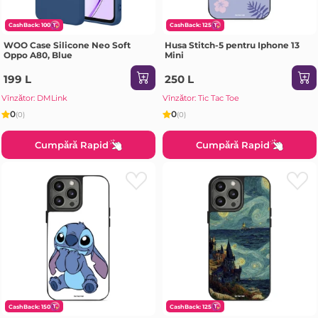
CashBack: 100
CashBack: 125
WOO Case Silicone Neo Soft
Husa Stitch-5 pentru Iphone 13
Oppo A80, Blue
Mini
199 L
250 L
Vînzător: DMLink
Vînzător: Tic Tac Toe
0
0
(0)
(0)
Cumpără Rapid
Cumpără Rapid
CashBack: 150
CashBack: 125