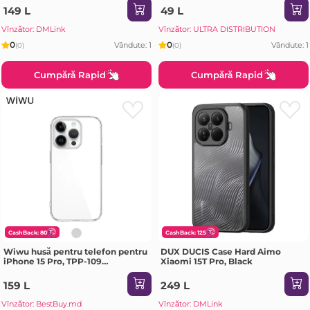
149 L
49 L
Vînzător: DMLink
Vînzător: ULTRA DISTRIBUTION
0
0
Vândute: 1
Vândute: 1
(0)
(0)
Cumpără Rapid
Cumpără Rapid
CashBack: 80
CashBack: 125
Wiwu husă pentru telefon pentru
DUX DUCIS Case Hard Aimo
iPhone 15 Pro, TPP-109
Xiaomi 15T Pro, Black
transparent Husa
159 L
249 L
Vînzător: BestBuy.md
Vînzător: DMLink