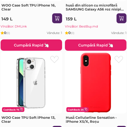
WOO Case Soft TPU iPhone 16,
husă din silicon cu microfibră
Clear
SAMSUNG Galaxy A56 roz nisipiu
Husa
149 L
159 L
Vînzător: DMLink
Vînzător: BestBuy.md
0
0
Vândute: 1
Vândute: 1
(0)
(0)
Cumpără Rapid
Cumpără Rapid
CashBack: 75
CashBack: 25
WOO Case TPU Soft iPhone 13,
Husă Cellularline Sensation -
Clear
iPhone XS/X, Roșu