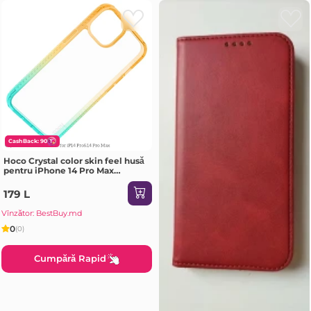
CashBack: 90
Hoco Crystal color skin feel husă
pentru iPhone 14 Pro Max
portocaliu verde Husa
179 L
Vînzător: BestBuy.md
0
(0)
Cumpără Rapid