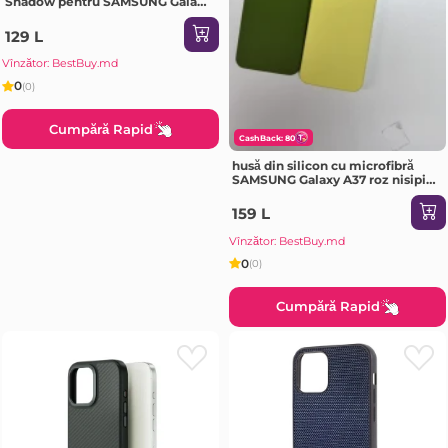
Shadow pentru SAMSUNG Galaxy
A72 negru Husa
129 L
Vînzător: BestBuy.md
0
(0)
Cumpără Rapid
CashBack: 80
husă din silicon cu microfibră
SAMSUNG Galaxy A37 roz nisipiu
Husa
159 L
Vînzător: BestBuy.md
0
(0)
Cumpără Rapid