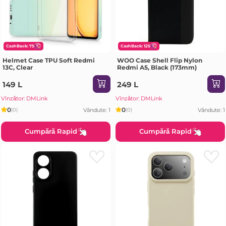
CashBack: 75
CashBack: 125
Helmet Case TPU Soft Redmi
WOO Case Shell Flip Nylon
13C, Clear
Redmi A5, Black (173mm)
149 L
249 L
Vînzător: DMLink
Vînzător: DMLink
0
0
Vândute: 1
Vândute: 1
(0)
(0)
Cumpără Rapid
Cumpără Rapid