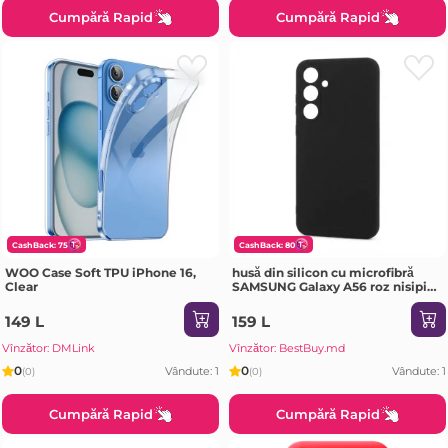
Cumpără Rapid
Cumpără Rapid
CashBack: 75
CashBack: 80
WOO Case Soft TPU iPhone 16,
husă din silicon cu microfibră
Clear
SAMSUNG Galaxy A56 roz nisipiu
Husa
149 L
159 L
Vînzător: DMLink
Vînzător: BestBuy.md
0
0
Vândute: 1
Vândute: 1
(0)
(0)
Cumpără Rapid
Cumpără Rapid