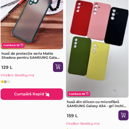
CashBack: 65
husă de protecție seria Matte
Shadow pentru SAMSUNG Galaxy
A72 Dark verde Husa
129 L
Vînzător: BestBuy.md
0
(0)
Cumpără Rapid
CashBack: 80
husă din silicon cu microfibră
SAMSUNG Galaxy A54 - gri închis
Husa
159 L
Vînzător: BestBuy.md