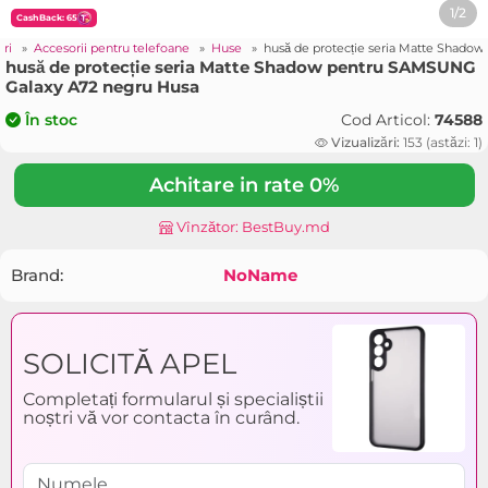
1/2
CashBack: 65
uri
»
Accesorii pentru telefoane
»
Huse
»
husă de protecție seria Matte Shad
husă de protecție seria Matte Shadow pentru SAMSUNG
Galaxy A72 negru Husa
Cod Articol:
74588
În stoc
Vizualizări:
153 (astăzi: 1)
Achitare in rate 0%
Vînzător: BestBuy.md
Brand:
NoName
SOLICITĂ APEL
Completați formularul și specialiștii
noștri vă vor contacta în curând.