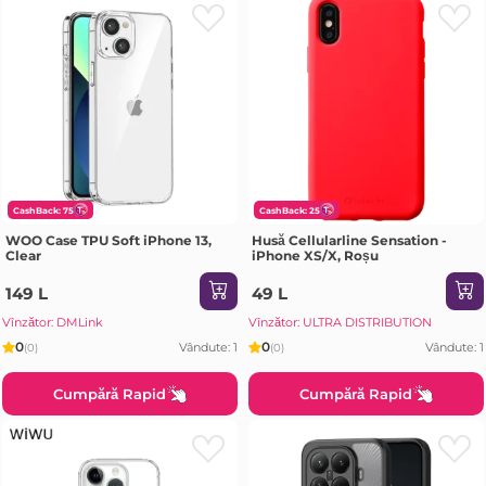
CashBack: 75
CashBack: 25
WOO Case TPU Soft iPhone 13,
Husă Cellularline Sensation -
Clear
iPhone XS/X, Roșu
149 L
49 L
Vînzător: DMLink
Vînzător: ULTRA DISTRIBUTION
0
0
Vândute: 1
Vândute: 1
(0)
(0)
Cumpără Rapid
Cumpără Rapid