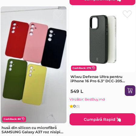
CashBack: 275
Wiwu Defense Ultra pentru
iPhone 16 Pro 6.3" DCC-205
negru Husa
549 L
Vînzător: BestBuy.md
0
(0)
Cumpără Rapid
CashBack: 80
husă din silicon cu microfibră
SAMSUNG Galaxy A37 roz nisipiu