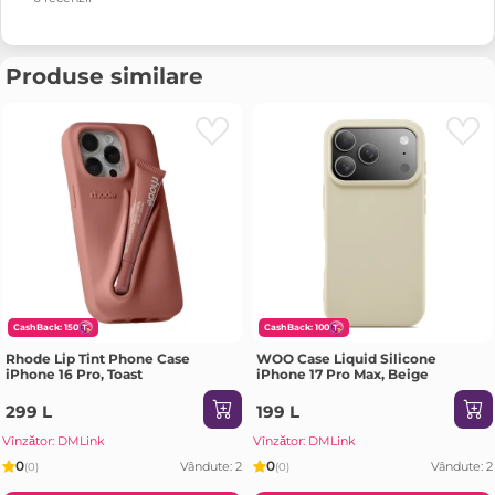
Produse similare
CashBack: 150
CashBack: 100
Rhode Lip Tint Phone Case
WOO Case Liquid Silicone
iPhone 16 Pro, Toast
iPhone 17 Pro Max, Beige
299 L
199 L
Vînzător: DMLink
Vînzător: DMLink
0
0
Vândute: 2
Vândute: 2
(0)
(0)