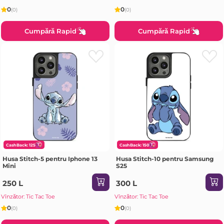
0
0
(0)
(0)
Cumpără Rapid
Cumpără Rapid
CashBack: 125
CashBack: 150
Husa Stitch-5 pentru Iphone 13
Husa Stitch-10 pentru Samsung
Mini
S25
250 L
300 L
Vînzător: Tic Tac Toe
Vînzător: Tic Tac Toe
0
0
(0)
(0)