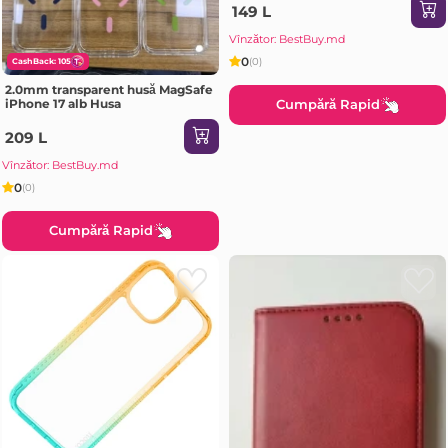
149 L
Vînzător: BestBuy.md
0
(0)
CashBack: 105
2.0mm transparent husă MagSafe
iPhone 17 alb Husa
Cumpără Rapid
209 L
Vînzător: BestBuy.md
0
(0)
Cumpără Rapid