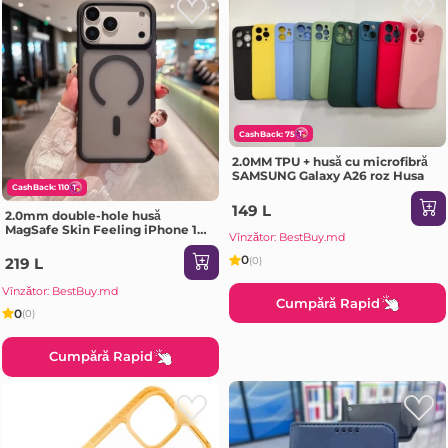
CashBack: 75
2.0MM TPU + husă cu microfibră
SAMSUNG Galaxy A26 roz Husa
CashBack: 110
149 L
2.0mm double-hole husă
MagSafe Skin Feeling iPhone 17
Vînzător: BestBuy.md
Air negru Husa
0
(0)
219 L
Vînzător: BestBuy.md
Cumpără Rapid
0
(0)
Cumpără Rapid