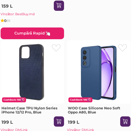
Husa
159 L
Vînzător: BestBuy.md
0
(0)
Cumpără Rapid
CashBack: 100
CashBack: 100
Helmet Case TPU Nylon Series
WOO Case Silicone Neo Soft
iPhone 12/12 Pro, Blue
Oppo A80, Blue
199 L
199 L
Vînzător: DMLink
Vînzător: DMLink