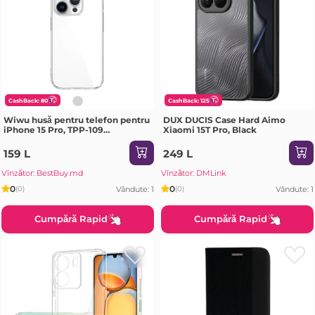
CashBack: 80
CashBack: 125
Wiwu husă pentru telefon pentru
DUX DUCIS Case Hard Aimo
iPhone 15 Pro, TPP-109
Xiaomi 15T Pro, Black
transparent Husa
159 L
249 L
Vînzător: BestBuy.md
Vînzător: DMLink
0
0
Vândute: 1
Vândute: 1
(0)
(0)
Cumpără Rapid
Cumpără Rapid