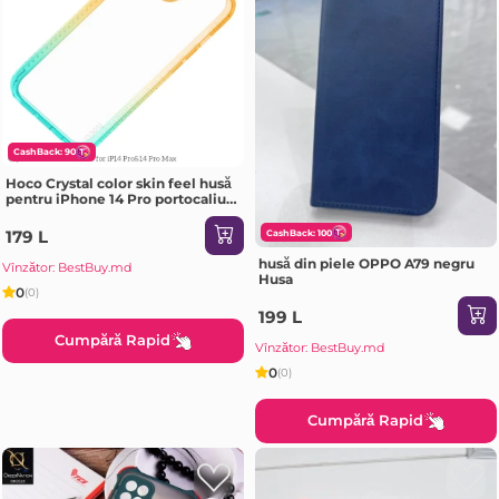
CashBack: 90
Hoco Crystal color skin feel husă
pentru iPhone 14 Pro portocaliu
verde Husa
179 L
CashBack: 100
husă din piele OPPO A79 negru
Vînzător: BestBuy.md
Husa
0
(0)
199 L
Cumpără Rapid
Vînzător: BestBuy.md
0
(0)
Cumpără Rapid