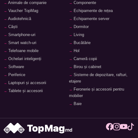
Animale de companie
Componente
Vaucher TopMag
Echipamente de rețea
Audiotehnică
Echipamente server
Căști
Dormitor
Smartphone-uri
Living
Smart watch-uri
Bucătărie
Telefoane mobile
Hol
Ochelari inteligenți
Cameră copii
Software
Birou și cabinet
Periferice
Sisteme de depozitare, rafturi,
etajere
Laptopuri și accesorii
Feronerie și accesorii pentru
Tablete și accesorii
mobilier
Baie