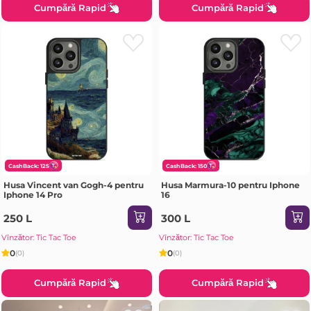
Cumpără Rapid
Cumpără Rapid
CashBack: 125
CashBack: 150
Husa Vincent van Gogh-4 pentru
Husa Marmura-10 pentru Iphone
Iphone 14 Pro
16
250 L
300 L
Vînzător: Tic Tac Toe
Vînzător: Tic Tac Toe
0
0
(0)
(0)
Cumpără Rapid
Cumpără Rapid