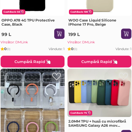
CashBack: 50
CashBack: 100
OPPO A78 4G TPU Protective
WOO Case Liquid Silicone
Case, Black
iPhone 17 Pro, Beige
99 L
199 L
Vînzător: DMLink
Vînzător: DMLink
0
0
Vândute: 1
Vândute: 1
(0)
(0)
Cumpără Rapid
Cumpără Rapid
CashBack: 75
2.0MM TPU + husă cu microfibră
SAMSUNG Galaxy A26 mov
deschis Husa