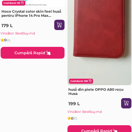
CashBack: 90
Hoco Crystal color skin feel husă
pentru iPhone 14 Pro Max
portocaliu verde Husa
179 L
Vînzător: BestBuy.md
0
(0)
Cumpără Rapid
CashBack: 100
husă din piele OPPO A80 roșu
Husa
199 L
Vînzător: BestBuy.md
0
(0)
Cumpără Rapid